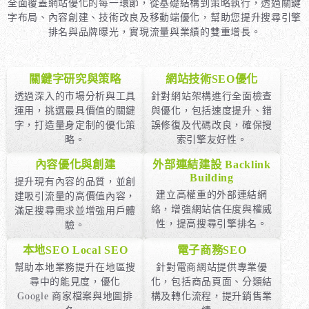
全面覆蓋網站優化的每一環節，從基礎結構到策略執行，透過關鍵
字布局、內容創建、技術改良及移動端優化，幫助您提升搜尋引擎
排名與品牌曝光，實現流量與業績的雙重增長。
關鍵字研究與策略
網站技術SEO優化
透過深入的市場分析與工具
針對網站架構進行全面檢查
運用，挑選最具價值的關鍵
與優化，包括速度提升、錯
字，打造量身定制的優化策
誤修復及代碼改良，確保搜
略。
索引擎友好性。
內容優化與創建
外部連結建設 Backlink
Building
提升現有內容的品質，並創
建立高權重的外部連結網
建吸引流量的高價值內容，
絡，增強網站信任度與權威
滿足搜尋需求並增強用戶體
性，提高搜尋引擎排名。
驗。
本地SEO Local SEO
電子商務SEO
幫助本地業務提升在地區搜
針對電商網站提供專業優
尋中的能見度，優化
化，包括商品頁面、分類結
Google 商家檔案與地圖排
構及轉化流程，提升銷售業