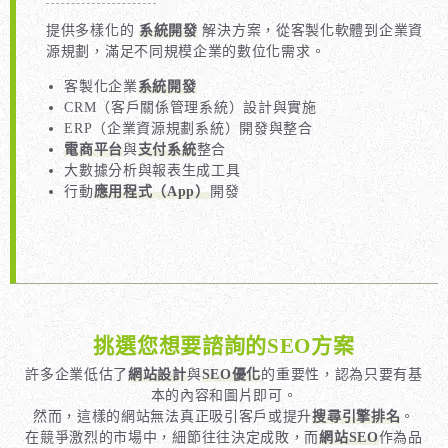
提供多樣化的
系統開發
解決方案，從客製化軟體到企業資
源規劃，滿足不同規模企業的數位化需求。
客製化企業
系統開發
CRM（客戶關係管理系統）設計與實施
ERP（企業資源規劃系統）開發與整合
電商平台
與
支付系統
整合
大數據分析與報表生成工具
行動
應用程式（App）
開發
挑選您想要諮詢的SEO方案
許多企業低估了
網站設計
與
SEO優化
的重要性，認為只要有基
本的內容和圖片即可。
然而，這樣的網站無法真正吸引客戶或提升
搜尋引擎排名
。
在競爭激烈的市場中，細節往往決定成敗，而
網站SEO
作為品