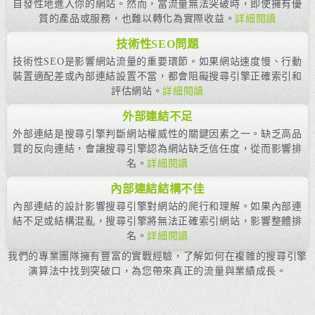
自發性地進入你的網站。然而，當流量無法突破時，即使擁有優
質的產品或服務，也難以轉化為實際收益。
詳細閱讀
技術性SEO問題
技術性SEO是影響網站流量的重要環節。如果網站速度慢、行動
裝置適配差或內部連結設置不當，都會阻礙搜尋引擎正確索引和
評估網站。
詳細閱讀
外部連結不足
外部連結是搜尋引擎判斷網站權威性的關鍵因素之一。缺乏高品
質的反向連結，會讓搜尋引擎認為網站缺乏信任度，從而影響排
名。
詳細閱讀
內部連結結構不佳
內部連結的設計影響搜尋引擎對網站的爬行和理解。如果內部連
結不足或結構混亂，搜尋引擎將無法正確索引網站，影響整體排
名。
詳細閱讀
我們的專業團隊擁有豐富的實戰經驗，了解如何在複雜的搜尋引擎
演算法中找到突破口，為您帶來真正的流量與業績成長。