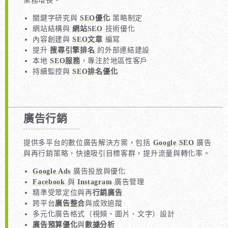
業務增長。
關鍵字研究與
SEO優化
策略制定
網站結構與
網站SEO
技術優化
內容創建與
SEO文章
編寫
提升
搜尋引擎排名
的外部連結建設
本地
SEO服務
，專注於地區性客戶
持續監控與
SEO排名優化
廣告行銷
提供多平台的數位廣告解決方案，包括
Google SEO
廣告
與再行銷策略，快速吸引目標客群，提升流量與轉化率。
Google Ads
廣告投放與優化
Facebook
與
Instagram
廣告管理
精準受眾定位與再
行銷廣告
跨平台
廣告整合
與成效追蹤
多元化廣告格式（視頻、圖片、文字）設計
廣告預算優化
與
數據分析