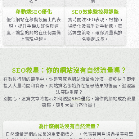
名。
績。
移動端SEO優化
SEO效能監控與調整
優化網站在移動設備上的表
實時關注SEO表現，根據市
現，提升手機友好性與速
場變化及競爭對手動態，靈
度，讓您的網站在任何設備
活調整策略，確保流量與排
上表現卓越。
名穩定成長。
SEO救星：你的網站沒有自然流量嗎？
在數位行銷的競爭中，你是否感覺網站流量像沙漠一樣乾枯？即使
投入大量時間和資源，網站排名卻始終在搜尋結果的後面，遲遲無
法突破重圍？
別擔心，這篇文章將揭示如何透過
SEO優化
，讓你的網站成為流量
磁鐵，吸引大量自然流量！
為什麼網站沒有自然流量？
自然流量是網站成長的重要指標之一，代表著用戶通過搜尋引擎