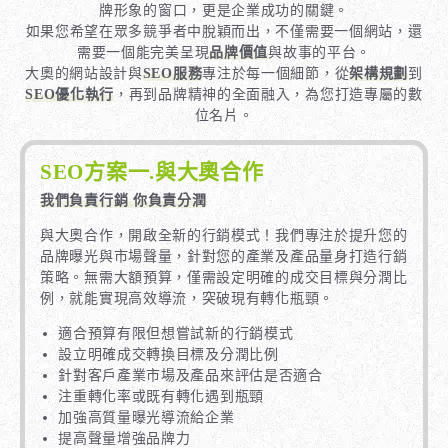
牌形象的窗口，更是企業成功的關鍵。
如果您希望在眾多競爭者中脫穎而出，不僅需要一個網站，還
需要一個能完美呈現
品牌價值
與故事的平台。
大奧的網站設計與
SEO服務
專注於每一個細節，從
架構規劃
到
SEO優化執行
，再到品牌精神的全面融入，為您打造專屬的數
位名片。
SEO方案一.與大奧合作
我們負責行銷 你負責分潤
與大奧合作，開啟全新的行銷模式！我們專注於提升您的
品牌曝光與市場聲量，針對您的產業及產品量身打造行銷
策略。無需大額預算，僅需設定明確的成交目標與分潤比
例，就能實現高效導流，突破現有轉化瓶頸。
適合預算有限但想嘗試新的行銷模式
設立明確成交轉換目標及分潤比例
針對客戶產業市場及產品來評估是否適合
注重轉化率或既有轉化遇到瓶頸
加強高質量曝光導流給企業
提高聲量增強品牌力