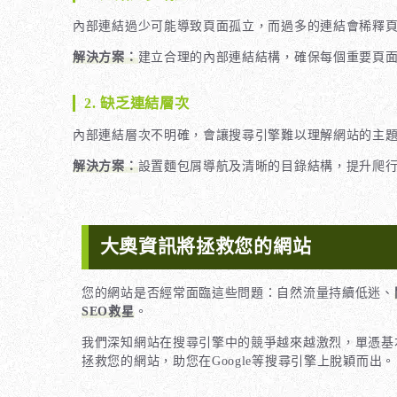
內部連結過少可能導致頁面孤立，而過多的連結會稀釋
解決方案：
建立合理的內部連結結構，確保每個重要頁
2. 缺乏連結層次
內部連結層次不明確，會讓搜尋引擎難以理解網站的主
解決方案：
設置麵包屑導航及清晰的目錄結構，提升爬
大奧資訊將拯救您的網站
您的網站是否經常面臨這些問題：自然流量持續低迷、
SEO救星
。
我們深知網站在搜尋引擎中的競爭越來越激烈，單憑基
拯救您的網站，助您在Google等搜尋引擎上脫穎而出。