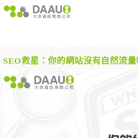
跳
至
主
要
內
容
大奧獨家 AISEO矩陣系統｜SEO自動化輕鬆佈局關鍵字
如何開始 SEO？新手指南
我們提供哪些 S
八大專業SEO服務：網站流量快速成長
SEO 的定義與基本概念
如何知道哪些
SEO 救星：你的網站沒有自然流量嗎？
SEO 的運作原理
SEO 優化的
SEO救星：你的網站沒有自然流量
大奧獨家 AISEO矩陣系統｜SEO自動化輕鬆佈局關鍵字
如何開始 SEO？新手指南
我們提供哪些 S
專業SEO撰寫：提升網站SEO自然排序
SEO 的重要性：為什麼企業需要它？
八大專業SEO服務：網站流量快速成長
SEO 的定義與基本概念
如何知道哪些
維基百科：提升品牌形象與SEO的雙贏策略
什麼是白帽SEO、灰帽SEO與黑帽SEO？
SEO 救星：你的網站沒有自然流量嗎？
SEO 的運作原理
SEO 優化的
網站系統開發：打造高效能業務需求的網站
專業SEO撰寫：提升網站SEO自然排序
SEO 的重要性：為什麼企業需要它？
維基百科：提升品牌形象與SEO的雙贏策略
什麼是白帽SEO、灰帽SEO與黑帽SEO？
網站系統開發：打造高效能業務需求的網站