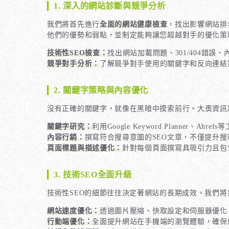
1. 深入的網站診斷與競爭分析
我們將首先進行
全面的網站健康檢查
，找出影響網站排
他們的優勢和弱點，並制定能夠讓您超越對手的優化策
技術性SEO檢查：
找出網站加載問題、301/404錯
競爭對手分析：
了解競爭對手使用的關鍵字和反向連結
2. 關鍵字策略與內容優化
沒有正確的關鍵字，就像在黑暗中摸索前行。大奧資訊
關鍵字研究：
利用Google Keyword Planne
內容行銷：
撰寫符合搜尋意圖的SEO文章，不僅提升
頁面標題與描述優化：
針對每個頁面撰寫具吸引力且包
3. 技術SEO全面升級
技術性SEO的細節往往決定著網站的長期成效。我們
網站速度優化：
透過圖片壓縮、快取設定和伺服器優化
行動端優化：
全面提升網站在手機端的瀏覽體驗，確保網