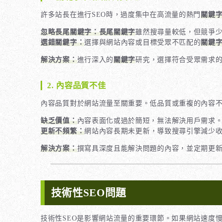
許多站長在進行SEO時，過度集中在高流量的熱門
關鍵
忽略長尾關鍵字：長尾關鍵字
雖然搜尋量較低，但競爭
選錯關鍵字：
選擇與網站內容或目標受眾不匹配的
關鍵
解決方案：
進行深入的
關鍵字
研究，選擇符合受眾需求
2. 內容品質不佳
內容品質對於網站流量至關重要。低品質或重複的內容
缺乏價值：
內容表面化或過於簡短，無法解決用戶需求
更新不頻繁：
網站內容長期未更新，導致搜尋引擎減少
解決方案：
撰寫具深度且能解決問題的內容，並定期更
技術性SEO問題
技術性SEO是影響網站流量的重要環節。如果網站速度