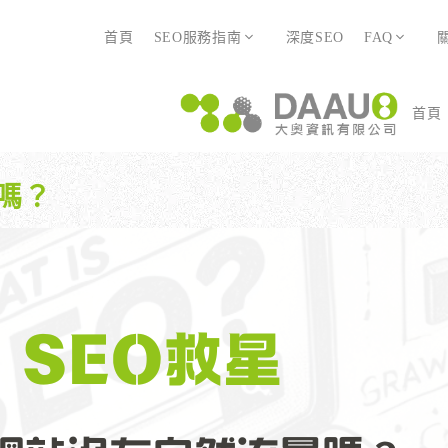
首頁
SEO服務指南
深度SEO
FAQ
首頁
EO 服務？
全面優化網站語法：提升SEO表現
廣告行銷基礎知識
服務最適合我的業務？
關鍵字分析：精準制定SEO策略
廣告平台與策略選擇
具體流程是什麼？
調整SEO關鍵字分布：精準地收錄
Google Ads 和 Facebook 廣
嗎？
EO 服務？
全面優化網站語法：提升SEO表現
廣告行銷基礎知識
大奧專業寫手團隊：賦予深度與價值
預算與效益管理
服務最適合我的業務？
關鍵字分析：精準制定SEO策略
廣告平台與策略選擇
行動優化與語法微調：搜尋引擎更愛
廣告投放後如何追蹤成效？
具體流程是什麼？
調整SEO關鍵字分布：精準地收錄
Google Ads 和 Facebook 廣
大奧專業寫手團隊：賦予深度與價值
預算與效益管理
行動優化與語法微調：搜尋引擎更愛
廣告投放後如何追蹤成效？