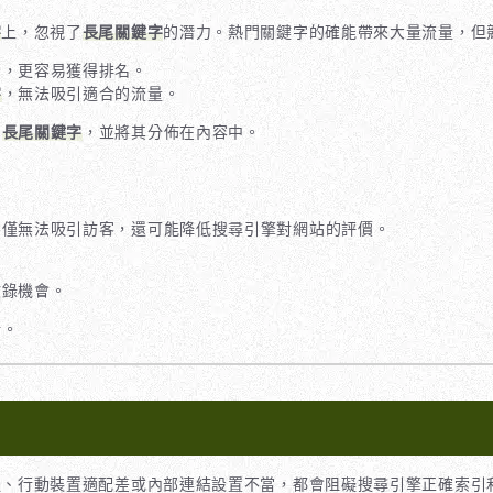
字
上，忽視了
長尾關鍵字
的潛力。熱門關鍵字的確能帶來大量流量，但
少，更容易獲得排名。
字
，無法吸引適合的流量。
的
長尾關鍵字
，並將其分佈在內容中。
不僅無法吸引訪客，還可能降低搜尋引擎對網站的評價。
。
收錄機會。
新。
慢、行動裝置適配差或內部連結設置不當，都會阻礙搜尋引擎正確索引