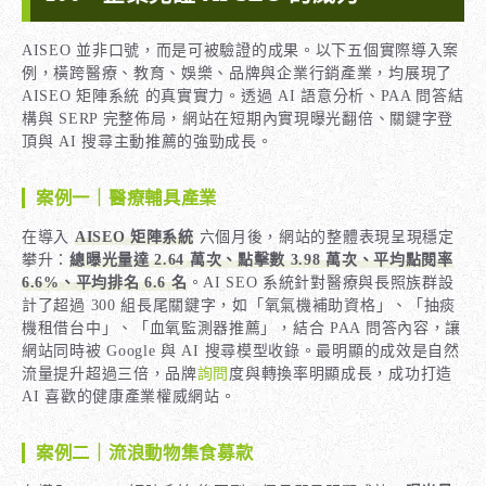
AISEO 並非口號，而是可被驗證的成果。以下五個實際導入案
例，橫跨醫療、教育、娛樂、品牌與企業行銷產業，均展現了
AISEO 矩陣系統 的真實實力。透過 AI 語意分析、PAA 問答結
構與 SERP 完整佈局，網站在短期內實現曝光翻倍、關鍵字登
頂與 AI 搜尋主動推薦的強勁成長。
案例一｜醫療輔具產業
在導入
AISEO 矩陣系統
六個月後，網站的整體表現呈現穩定
攀升：
總曝光量達 2.64 萬次、點擊數 3.98 萬次、平均點閱率
6.6%、平均排名 6.6 名
。AI SEO 系統針對醫療與長照族群設
計了超過 300 組長尾關鍵字，如「氧氣機補助資格」、「抽痰
機租借台中」、「血氧監測器推薦」，結合 PAA 問答內容，讓
網站同時被 Google 與 AI 搜尋模型收錄。最明顯的成效是自然
流量提升超過三倍，品牌
詢問
度與轉換率明顯成長，成功打造
AI 喜歡的健康產業權威網站。
案例二｜流浪動物集食募款