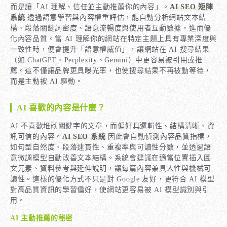
而是讓「AI 理解、信任並主動推薦你的內容」。
AI SEO 矩陣
系統
透過語意學習與內容權重評估，能自動分析網站文本結
構、段落關鍵詞密度、語意流暢度與使用者互動數據，進而優
化內容品質。當 AI 理解你的網站在特定主題上具有專業深度與
一致性時，便會提升「語意權威值」，讓網站在 AI 搜尋結果
（如 ChatGPT、Perplexity、Gemini）中更容易被引用或推
薦。這不僅讓品牌更具曝光率，也使搜尋結果不再被動等待，
而是主動被 AI 驅動。
AI 喜歡的內容是什麼？
AI 不喜歡堆砌關鍵字的文章，而偏好具邏輯性、結構清晰、資
訊可信的內容。
AI SEO 系統
因此會自動偵測內容品質指標，
如句型自然度、段落連貫性、重複率與可讀性分數，並透過語
意微調模型自動改善文本結構。系統會建議在適當位置插入圖
文元素、資料參考與延伸說明，讓每篇內容兼具人性與機械可
讀性。這樣的優化方式不只是對 Google 友好，更符合 AI 模型
對高品質資訊的學習偏好，使網站更容易被 AI 模型識別與引
用。
AI 主動推薦的秘密