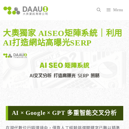
跳
至
Menu
主
要
內
大奧獨家 AISEO矩陣系統｜利用
容
AI打造網站高曝光SERP
AI × Google × GPT 多重智能交叉分析
在現代數位行銷環境中，僅靠人工經驗挑選關鍵字已難以精準