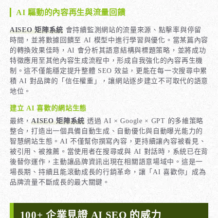
AI 驅動的內容再生與流量回饋
AISEO 矩陣系統
會持續監測網站的流量來源、點擊率與停留
時間，並將數據回饋至 AI 模型中進行學習與優化。當某篇內容
的轉換效果佳時，AI 會分析其語意結構與標題策略，並將成功
特徵應用至其他內容生成流程中，形成自我強化的內容再生機
制。這不僅能穩定提升整體 SEO 效益，更能在每一次搜尋中累
積 AI 對品牌的「信任權重」，讓網站逐步建立不可取代的語意
地位。
建立 AI 喜歡的網站生態
最終，
AISEO 矩陣系統
透過 AI × Google × GPT 的多維策略
整合，打造出一個具備自動生成、自動優化與自動曝光能力的
智慧網站生態。AI 不僅幫你撰寫內容，更持續讓內容被看見、
被引用、被推薦。當使用者在搜尋或與 AI 對話時，系統已在背
後替你運作，主動讓品牌資訊出現在相關語意場域中。這是一
場長期、持續且能滾動成長的行銷革命，讓「AI 喜歡你」成為
品牌流量不斷成長的最大關鍵。
100+ 企業見證 AI SEO 的威力