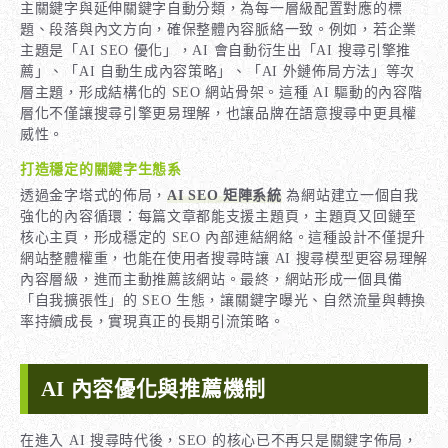
主關鍵字與延伸關鍵字自動分類，為每一層級配置對應的標
題、段落與內文方向，確保整體內容脈絡一致。例如，若企業
主題是「AI SEO 優化」，AI 會自動衍生出「AI 搜尋引擎推
薦」、「AI 自動生成內容策略」、「AI 外鏈佈局方法」等次
層主題，形成結構化的 SEO 網站骨架。這種 AI 驅動的內容階
層化不僅讓搜尋引擎更易理解，也讓品牌在語意搜尋中更具權
威性。
打造穩定的關鍵字生態系
透過金字塔式的佈局，
AI SEO 矩陣系統
為網站建立一個自我
強化的內容循環：每篇文章都能支援主題頁，主題頁又回鏈至
核心主頁，形成穩定的 SEO 內部連結網絡。這種設計不僅提升
網站整體權重，也能在使用者搜尋時讓 AI 搜尋模型更容易理解
內容層級，進而主動推薦該網站。最終，網站形成一個具備
「自我擴張性」的 SEO 生態，讓關鍵字曝光、自然流量與轉換
率持續成長，實現真正的長期引流策略。
AI 內容優化與推薦機制
在進入 AI 搜尋時代後，SEO 的核心已不再只是關鍵字佈局，