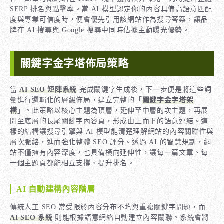
SERP 排名與點擊率。當 AI 模型認定你的內容具備高語意匹配
度與專業可信度時，便會優先引用該網站作為搜尋答案，讓品
牌在 AI 搜尋與 Google 搜尋中同時佔據主動曝光優勢。
關鍵字金字塔佈局策略
當
AI SEO 矩陣系統
完成關鍵字生成後，下一步便是將這些詞
彙進行邏輯化的層級佈局，建立完整的「
關鍵字金字塔架
構
」。此策略以核心主題為頂層，延伸至中層的次主題，再展
開至底層的長尾關鍵字內容頁，形成由上而下的語意連結。這
樣的結構讓搜尋引擎與 AI 模型能清楚理解網站的內容關聯性與
層次脈絡，進而強化整體 SEO 評分。透過 AI 的智慧規劃，網
站不僅擁有內容深度，也具備橫向延伸性，讓每一篇文章、每
一個主題頁都能相互支撐、提升排名。
AI 自動建構內容階層
傳統人工 SEO 常受限於內容分布不均與重複關鍵字問題，而
AI SEO 系統
則能根據語意網絡自動建立內容關聯。系統會將