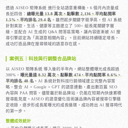
透過 AISEO 矩陣系統 進行全站語意重構後，6 個月內流量成
長近四倍：
總曝光量 13.8 萬次、點擊數 2,136、平均點閱率
1.5%、平均排名 29.4 名
。雖然起步關鍵字競爭高，但 AI 系統
針對美妝、生活、健康等主題建立了 500+ 組長尾關鍵字層
級，並配合 AI 生成的 Q&A 問答區策略，讓內容逐漸被 AI 搜
尋引擎認定為「高語意相關內容」。目前網站持續穩定增長，
成功打造品牌在搜尋領域的語意存在感。
案例五｜科技與行銷整合品牌站
以 AISEO 矩陣系統 導入後的半年內，網站整體曝光成長超過
300%，
曝光量達 8.32 萬次、點擊數 474、平均點閱率 0.6%、
平均排名 48 名
。AI 系統針對科技行銷領域建立完整內容策
略，整合 AI × Google × GPT 的語意連動，產出數百篇 SEO
內容與 PAA 問答。儘管屬於新品牌站，仍能在短期內快速累積
搜尋能見度。AISEO 的語意優化技術讓品牌內容被搜尋引擎穩
定收錄，逐步形成長尾曝光的成長循環，成功跨出 AI 搜尋時代
的第一步。
整體成效統計