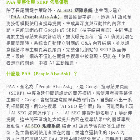
PAA 完整化與 SERP 佈局優勢
除了長尾關鍵字策略外，
AI SEO 矩陣系統
也會同步建立
「
PAA（People Also Ask）
問答關鍵字群」，透過 AI 語意預
測技術模擬使用者搜尋提問，生成具深度與互動性的內容主
題。這能讓網站在 Google 的 SERP（搜尋結果頁面）中同時出
現於主搜尋結果與問答區塊，擴大曝光面積。當 AI 偵測到潛在
相關問題時，系統會自動建立對應的 Q&A 內容結構，並以語
意鏈結串聯主題頁與長尾頁，完整強化網站的 SERP 版面佈
局。最終，網站不僅能在關鍵字搜尋中被發現，更能在「使用
者想問的問題」中被 AI 主動推薦。
什麼是 PAA（People Also Ask）？
PAA，全名為「People Also Ask」，是 Google 搜尋結果頁面
（SERP）中專為延伸問題設計的問答模組。當使用者搜尋某個
主題時，Google 會根據語意關聯與搜尋行為，自動顯示出一系
列相關問題，例如在搜尋「AI SEO 是什麼」時，可能同時出現
「AI SEO 如何運作？」、「AI SEO 能提升排名嗎？」等延伸
提問。這些問答區塊能大幅提升內容在搜尋結果中的覆蓋率與
互動性。
AI SEO 矩陣系統
結合 AI 語意學習與問答生成模
型，能主動預測使用者潛在問題，並建立邏輯化的 Q&A 內
容。此舉可讓網站在 PAA 區塊中獲得額外曝光，同時提升整體