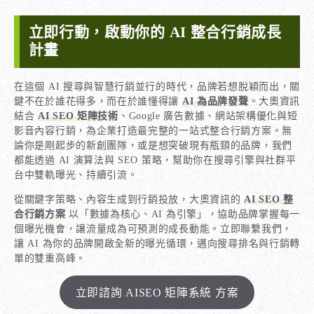
立即行動，啟動你的 AI 整合行銷成長
計畫
在這個 AI 搜尋與智慧行銷並行的時代，品牌若想脫穎而出，關
鍵不在於誰花得多，而在於誰懂得讓
AI 為品牌發聲
。大奧資訊
結合
AI SEO 矩陣技術
、Google 廣告數據、網站架構優化與短
影音內容行銷，為企業打造最完整的一站式整合行銷方案。無
論你是剛起步的新創團隊，或是想突破現有瓶頸的品牌，我們
都能透過 AI 演算法與 SEO 策略，幫助你在搜尋引擎與社群平
台中雙軌曝光、持續引流。
從關鍵字策略、內容生成到行銷投放，大奧資訊的
AI SEO 整
合行銷方案
以「數據為核心、AI 為引擎」，協助品牌掌握每一
個曝光機會，讓流量成為可預測的成長動能。立即聯繫我們，
讓 AI 為你的品牌開啟全新的曝光循環，邁向搜尋排名與行銷轉
單的雙重高峰。
立即諮詢 AISEO 矩陣系統 方案