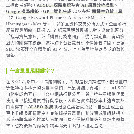
掌握市場趨勢。
AI SEO 矩陣系統
整合
AI 語意分析模型
、
Google 搜尋趨勢
、
GPT 智能生成
以及多種
關鍵字分析工具
（如 Google Keyword Planner、Ahrefs、SEMrush、
Ubersuggest、Moz 等），以多重資料交叉分析方式，全面解析
產業搜尋脈絡。透過 AI 的語意理解與數據比對，系統能區分
「搜尋資訊意圖」與「購買行為意圖」，從而鎖定真正有轉換
潛力的關鍵字族群。這種跨平台智慧分析不僅節省時間，更讓
SEO 決策建立在精準的 AI 推論之上，為品牌奠定長期的數位
優勢。
什麼是長尾關鍵字？
在 SEO 策略中，「長尾關鍵字」指的是較具描述性、搜尋量中
等但轉換率極高的詞彙。例如「氧氣機補助資格」、「AI SEO
自動生成內容」、「台中網站行銷公司」等。這些詞通常代表
使用者已接近購買或行動階段，因此在實際轉換率上遠高於熱
門關鍵字。
AI SEO 系統
能根據產業語意脈絡，自動生成上百
至上千組長尾關鍵字，並依據搜尋意圖自動分類成層級結構，
形成品牌專屬的搜尋語意地圖。這不僅提升網站的關鍵字覆蓋
率，也為後續的內容架構與曝光策略打下穩定基礎。