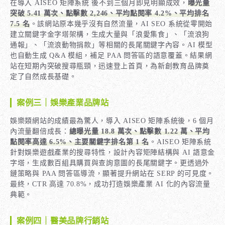
在導入 AISEO 矩陣系統 後不到三個月即見明顯成效，
曝光量
突破 5.41 萬次、點擊數 2,246、平均點閱率 4.2%、平均排名
7.5 名
。該網站原本幾乎沒有自然流量，AI SEO 系統從零開始
建立關鍵字金字塔架構，生成大量與「浪愛集食」、「流浪狗
通報」、「流浪動物捐款」等相關的長尾關鍵字內容。AI 模型
也自動生成 Q&A 模組，補足 PAA 問答區的語意覆蓋。結果網
站在短期內突破搜尋瓶頸，迅速登上首頁，為新創教育品牌奠
定了自然成長基礎。
案例三｜娛樂產業品牌站
娛樂類網站的成績最為驚人，導入 AISEO 矩陣系統後，6 個月
內流量翻倍成長：
總曝光量 18.8 萬次、點擊數 1.22 萬、平均
點閱率高達 6.5%、主要關鍵字排名第 1 名
。AISEO 矩陣系統
針對娛樂遊戲產業的搜尋特性，設計內容矩陣結構與 AI 語意金
字塔，生成數百組具購買與查詢意圖的長尾關鍵字。更透過外
鏈策略與 PAA 問答區導流，顯著提升網站在 SERP 的可見度。
最終，CTR 高達 70.8%，成功打造娛樂產業 AI 化的內容流量
典範。
案例四｜醫美品牌行銷站