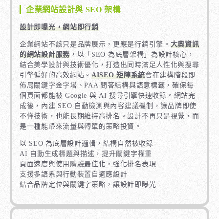
企業網站設計與 SEO 架構
設計即曝光，網站即行銷
企業網站不該只是品牌展示，更應是行銷引擎。
大奧資訊
的網站設計服務
，以「SEO 為底層架構」為設計核心，
結合美學設計與技術優化，打造出同時滿足人性化與搜尋
引擎偏好的高效網站。
AISEO 矩陣系統
會在建構階段即
佈局關鍵字金字塔、PAA 問答結構與語意標籤，確保每
個頁面都能被 Google 與 AI 搜尋引擎快速收錄。網站完
成後，內建 SEO 自動檢測與內容建議機制，讓品牌即使
不懂技術，也能長期維持高排名。設計不再只是視覺，而
是一種能帶來流量與轉單的策略投資。
以 SEO 為底層設計邏輯，結構自然被收錄
AI 自動生成標題與描述，提升關鍵字權重
頁面速度與使用體驗最佳化，強化排名表現
支援多語系與行動裝置自適應設計
結合品牌定位與關鍵字策略，讓設計即曝光