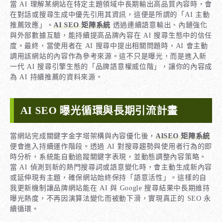
當 AI 理解某網站在特定主題領域中長期輸出高品質內容時，會
在對話或搜尋生成中優先引用其資訊，這便是所謂的「AI 主動
推薦效應」。
AI SEO 矩陣系統
透過連續語意輸出、內鏈強化
與外部數據互驗，能持續提高品牌內容在 AI 搜尋生態中的信任
度。最終，當使用者在 AI 搜尋中提出相關問題時，AI 會主動
調用該網站的內容作為參考來源。這不只是曝光，而是進入新
一代 AI 搜尋引擎生態的「品牌語意權威位階」，讓你的內容成
為 AI 持續推薦的資料來源。
AI SEO 曝光循環與長期引流計畫
當網站完成關鍵字金字塔架構與內容優化後，
AISEO 矩陣系統
便會進入持續運作階段。透過 AI 對搜尋趨勢與使用者行為的即
時分析，系統能自動追蹤關鍵字表現，並動態調整內容策略。
當 AI 偵測到新的熱門搜尋詞或語意變化時，會主動生成新內容
或延伸現有主題，確保網站始終保持「語意活性」。這樣的自
我更新機制讓品牌網站能在 AI 與 Google 搜尋結果中長期維持
曝光熱度，不再因演算法變化而被動下滑，實現真正的 SEO 永
續循環。