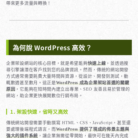
帶來更多流量與轉換！
為何說 WordPress 高效？
企業架設網站的核心目標，就是希望能夠
快速上線
，並透過搜
尋引擎讓潛在客戶找到您的品牌資訊。然而，傳統的網站開發
方式通常需要耗費大量時間與資源，從設計、開發到測試，動
輒數週甚至數月。這正是
WordPress 成為企業架站首選的關鍵
原因
，它能夠在短時間內建立出專業、SEO 友善且易於管理的
網站，助企業更快展開數位行銷布局。
1. 架設快速，省時又高效
傳統網站開發需要手動撰寫 HTML、CSS、JavaScript，甚至還
要處理後端程式語言，而
WordPress 提供了現成的佈景主題與
強大的插件系統
，讓企業無需從零開始，最快可在幾天內完成