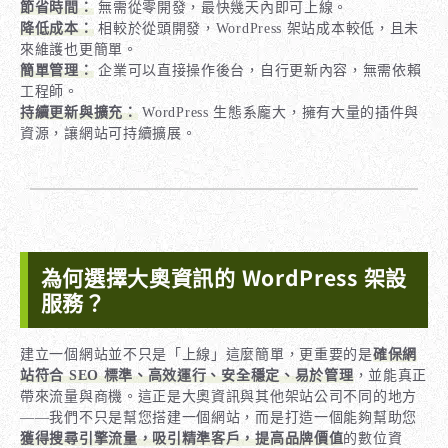
節省時間：
無需從零開發，最快幾天內即可上線。
降低成本：
相較於從頭開發，WordPress 架站成本較低，且未
來維護也更簡單。
簡單管理：
企業可以直接操作後台，自行更新內容，無需依賴
工程師。
持續更新與擴充：
WordPress 生態系龐大，擁有大量的插件與
資源，讓網站可持續擴展。
為何選擇大奧資訊的 WordPress 架設
服務？
建立一個網站並不只是「上線」這麼簡單，更重要的是
確保網
站符合 SEO 標準、高效運行、安全穩定、易於管理
，並能真正
帶來流量與商機。這正是大奧資訊與其他架站公司不同的地方
——我們不只是幫您搭建一個網站，而是打造一個能夠幫助您
獲得搜尋引擎流量，吸引精準客戶，提高品牌價值
的數位資