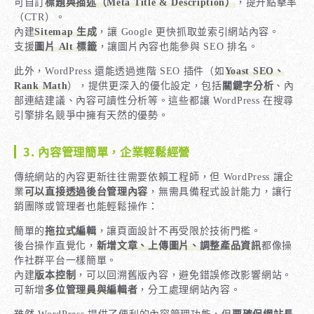
可自訂
標題與描述（Meta Title & Description）
，提升點擊率
（CTR）。
內建
Sitemap 生成
，讓 Google 更快抓取並索引網站內容。
支援
圖片 Alt 標籤
，讓圖片內容也能參與 SEO 排名。
此外，WordPress 還能透過進階 SEO 插件（如
Yoast SEO、
Rank Math
），提供更深入的優化設定，包括
關鍵字分析
、內
部連結建議、內容可讀性分析等。這些都讓 WordPress 在搜尋
引擎排名競爭中擁有天然的優勢。
3. 內容管理簡單，企業輕鬆經營
傳統網站的內容更新往往需要依賴工程師，但 WordPress 讓企
業
可以直接透過後台管理內容
，無需具備程式設計能力，讓行
銷團隊或管理者也能輕鬆操作：
簡單的
拖拉式編輯
，讓頁面設計不再受限於技術門檻。
後台操作直覺化，
新增文章、上傳圖片、調整產品資訊
都像操
作社群平台一樣簡單。
內建
版本控制
，可以回溯舊版內容，避免錯誤修改影響網站。
可新增
多位管理員與編輯者
，分工處理網站內容。