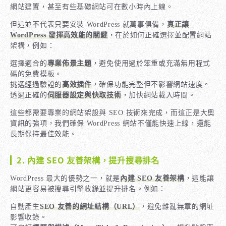
網站建置，甚至有些基礎網站可在數小時內上線。
但這並不代表只要安裝 WordPress 就萬事俱備，
真正讓
WordPress 發揮高效能的關鍵
，在於如何正確選擇並配置網站
架構，例如：
選擇適合的
專業佈景主題
，避免使用過於笨重或充滿無用程式
碼的免費模板。
挑選經過驗證的
高效插件
，確保功能完整但不影響網站速度。
透過正確的
伺服器設定與快取技術
，加快網站載入時間。
這些都需要專業的網站架設與 SEO 技術來完成，而這正是大奧
資訊的強項，我們確保 WordPress 網站不僅能快速上線，還能
長期保持最佳效能。
2. 內建 SEO 友善架構，提升搜尋排名
WordPress 最大的優勢之一，就是
內建 SEO 友善架構
，這能讓
網站更容易被搜尋引擎收錄並提升排名。例如：
自動產生
SEO 友善的網址結構（URL）
，避免雜亂無章的網址
影響收錄。