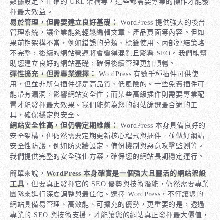
數據設定、正確的 URL 架構等，這些都需要專業的操作才能發
揮最大效益。
易於管理，但需要建立良好基礎：
WordPress 提供強大的後台
管理系統，讓企業能夠輕鬆編輯文章、產品頁面等內容。但如
果前期架構不當，例如錯誤的分類、標籤使用、內部連結策略
不完整，後續的網站營運將會變得混亂且影響 SEO。我們能幫
助您建立良好的網站基礎，確保後續管理更加順暢。
彈性擴充，但需專業選擇：
WordPress 有數千種插件可供使
用，但並非所有插件都是高品質、低風險的。一些免費插件可
能帶有漏洞，影響網站安全性；而某些高級插件則需要專業配
置才能發揮最大效果。我們能夠為您的網站篩選最合適的工
具，確保穩定與安全。
網站安全性高，但仍需定期維護：
WordPress 本身具備良好的
安全架構，但仍然需要定期更新核心程式與插件，並做好網站
安全性防護，例如防火牆設定、備份機制與惡意攻擊監測等。
我們提供完整的安全強化方案，確保您的網站長期穩定運行。
簡單來說，
WordPress 本身確實是一個強大且靈活的網站架設
工具
，但要真正發揮它的 SEO 優勢與技術潛能，仍然需要專業
團隊來進行深度調整與最佳化。選擇 WordPress，不僅讓您的
網站具備易管理、高效能、可擴充的優勢，更重要的是，透過
專業的 SEO 與技術支援，才能讓您的網站真正發揮最大價值，