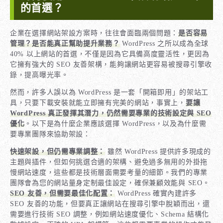
的首選？
企業在選擇網站架設方案時，往往會面臨兩個問題：
是否容易
管理？是否能真正幫助提升業務？
WordPress 之所以成為全球
40% 以上網站的首選，不僅是因為它具備高度靈活性，更因為
它擁有強大的 SEO 友善架構，能夠讓網站更容易被搜尋引擎收
錄，提高曝光率。
然而，許多人誤以為 WordPress 是一套「開箱即用」的架站工
具，只要下載安裝就能立即擁有完美的網站，事實上，
要讓
WordPress 真正發揮其潛力，仍然需要專業的技術設定與 SEO
優化
。以下是為什麼企業應該選擇 WordPress，以及為什麼需
要專業團隊來協助架設：
快速架設，但仍需專業調整：
雖然 WordPress 提供許多現成的
主題與插件，但如何挑選合適的架構、避免過多無用的外掛拖
慢網站速度，這些都是技術層面需要考量的細節。我們的專業
團隊會為您的網站量身定制最佳設定，確保兼顧效能與 SEO。
SEO 友善，但需要最佳化配置：
WordPress 確實內建許多
SEO 友善的功能，但要真正讓網站在搜尋引擎中脫穎而出，還
需要進行技術 SEO 調整，例如網站速度優化、Schema 結構化