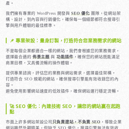
產。
我們擁有專業的 WordPress 開發與
SEO 優化
團隊，從網站架
構、設計，到內容與行銷優化，確保每一個細節都符合搜尋引
擎與用戶體驗的最佳標準。
📌 專業架設：量身訂製，打造符合您業務需求的網站
不是每個企業都適合一樣的網站，我們會根據您的業務需求，
選擇最合適的
佈景主題
與
功能插件
，確保您的網站既能滿足
商業目標，又具備流暢的操作體驗。
提供專業諮詢，評估您的業務與網站需求，選擇最佳架構。
打造符合 SEO 規範的網站，確保搜尋引擎能有效收錄您的內
容。
避免使用影響網站速度的低效插件，確保網站運行穩定流暢。
🚀 SEO 優化：內建技術 SEO，讓您的網站贏在起跑
點
市面上許多網站架設公司
只負責建站，不負責 SEO
，導致企業
網站雖然外觀精美，但缺乏 SEO 優化，搜尋引擎無法有效收