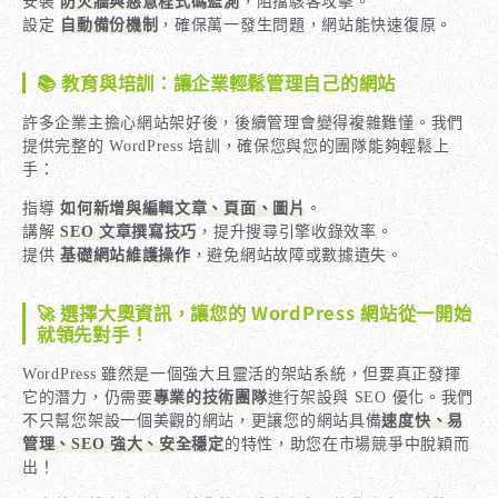
安裝
防火牆與惡意程式碼監測
，阻擋駭客攻擊。
設定
自動備份機制
，確保萬一發生問題，網站能快速復原。
📚 教育與培訓：讓企業輕鬆管理自己的網站
許多企業主擔心網站架好後，後續管理會變得複雜難懂。我們
提供完整的 WordPress 培訓，確保您與您的團隊能夠輕鬆上
手：
指導
如何新增與編輯文章、頁面、圖片
。
講解
SEO 文章撰寫技巧
，提升搜尋引擎收錄效率。
提供
基礎網站維護操作
，避免網站故障或數據遺失。
🚀 選擇大奧資訊，讓您的 WordPress 網站從一開始
就領先對手！
WordPress 雖然是一個強大且靈活的架站系統，但要真正發揮
它的潛力，仍需要
專業的技術團隊
進行架設與 SEO 優化。我們
不只幫您架設一個美觀的網站，更讓您的網站具備
速度快、易
管理、SEO 強大、安全穩定
的特性，助您在市場競爭中脫穎而
出！