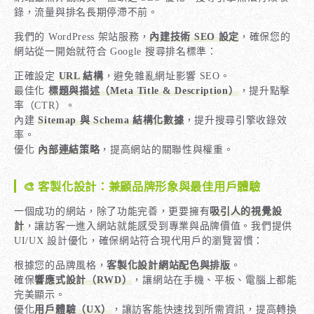
錄，流量與排名長期停滯不前。
我們的 WordPress 架站服務，
內建技術 SEO 設定
，確保您的
網站從一開始就符合 Google 搜尋排名標準：
正確設定
URL 結構
，避免雜亂網址影響 SEO。
最佳化
標題與描述（Meta Title & Description）
，提升點擊
率（CTR）。
內建
Sitemap 與 Schema 結構化數據
，提升搜尋引擎收錄效
率。
優化
內部連結策略
，提高網站的關聯性與權重。
🎨 客製化設計：兼顧品牌形象與最佳用戶體驗
一個成功的網站，除了功能完善，更要擁有
吸引人的視覺設
計
，讓訪客一進入網站就能感受到專業與品牌價值。我們提供
UI/UX 設計優化，確保網站符合現代用戶的瀏覽習慣：
根據您的品牌風格，
客製化設計網站配色與排版
。
確保
響應式設計（RWD）
，讓網站在手機、平板、電腦上都能
完美顯示。
優化
用戶體驗（UX）
，讓訪客能快速找到所需資訊，提高轉換