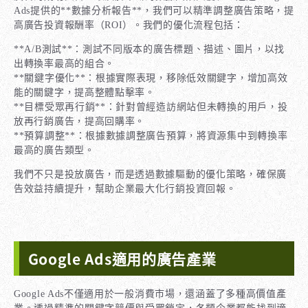
Ads提供的**數據分析報告**，我們可以精準調整廣告策略，提
高廣告投資報酬率（ROI）。我們的優化流程包括：
**A/B測試**：測試不同版本的廣告標題、描述、圖片，以找
出轉換率最高的組合。
**關鍵字優化**：根據實際表現，移除低效關鍵字，增加高效
能的關鍵字，提高整體點擊率。
**目標受眾再行銷**：針對曾經造訪網站但未轉換的用戶，投
放再行銷廣告，提高回購率。
**預算調整**：根據數據調整廣告預算，將資源集中到轉換率
最高的廣告類型。
我們不只是投放廣告，而是透過數據驅動的優化策略，確保廣
告效益持續提升，幫助企業最大化行銷投資回報。
Google Ads適用的廣告產業
Google Ads不僅適用於一般消費市場，還涵蓋了多種高價值產