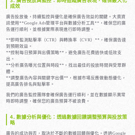
3. 廣告投放與監控：即時追蹤廣告表現，確保最大化
成效
廣告投放後，持續監控與優化是確保廣告效益的關鍵。大奧資
訊使用**Google Ads管理平台與數據分析工具**，確保您的廣
告運行順利，並根據實際表現進行即時調整。
**即時監測點擊率（CTR）與轉換率（CVR）**，確保廣告達
到預期效益。
**控制每日預算與出價策略**，避免廣告花費過快或低效支
出。
**分析廣告曝光位置與時段**，找出最佳的投放時間與受眾群
體。
**調整廣告內容與關鍵字出價**，根據市場反應做動態優化，
提高廣告排名與點擊率。
我們的廣告監控團隊會確保廣告運行順利，並在數據顯示異常
時即時調整，確保您的廣告預算不被浪費。
4. 數據分析與優化：透過數據回饋調整預算與投放策
略
廣告的成功與否，取決於不斷的數據回饋與優化。透過Google