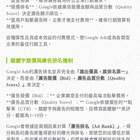
**設置預算**，確保廣告費用符合企業行銷需求。
**競價排名**：Google依據廣告競價金額與品質分數（Quality
Score）決定廣告顯示順位。
**當用戶點擊廣告時，企業才需支付費用**，確保行銷預算有
效運用。
這種彈性且具成本效益的付費模式，使Google Ads成為各類型
企業的最佳行銷工具。
關鍵字競價與廣告排名機制
Google Ads的廣告排名並非完全由
「誰出價高，誰排名第一」
決定，而是由
「廣告競價（Bid）+ 廣告品質分數（Quality
Score）」
來決定。
**廣告競價（Bid）：** 企業願意支付的最高每次點擊費用。
**廣告品質分數（Quality Score）：** Google依據廣告的**點
擊率（CTR）、關鍵字與廣告的相關性、目標頁面體驗**來評
分，範圍為1~10分。
Google會根據這兩個因素計算
「廣告排名（Ad Rank）」
，得
分較高的廣告將獲得更好的曝光與排名，即使您的出價低於競
爭對手，但如果品質分數較高，仍然有機會獲得較好的排名與