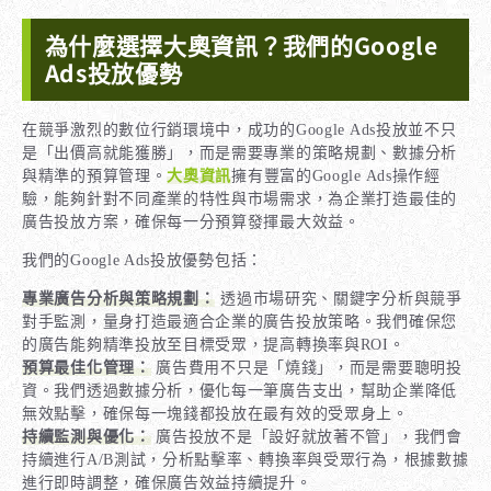
為什麼選擇大奧資訊？我們的Google
Ads投放優勢
在競爭激烈的數位行銷環境中，成功的Google Ads投放並不只
是「出價高就能獲勝」，而是需要專業的策略規劃、數據分析
與精準的預算管理。
大奧資訊
擁有豐富的Google Ads操作經
驗，能夠針對不同產業的特性與市場需求，為企業打造最佳的
廣告投放方案，確保每一分預算發揮最大效益。
我們的Google Ads投放優勢包括：
專業廣告分析與策略規劃：
透過市場研究、關鍵字分析與競爭
對手監測，量身打造最適合企業的廣告投放策略。我們確保您
的廣告能夠精準投放至目標受眾，提高轉換率與ROI。
預算最佳化管理：
廣告費用不只是「燒錢」，而是需要聰明投
資。我們透過數據分析，優化每一筆廣告支出，幫助企業降低
無效點擊，確保每一塊錢都投放在最有效的受眾身上。
持續監測與優化：
廣告投放不是「設好就放著不管」，我們會
持續進行A/B測試，分析點擊率、轉換率與受眾行為，根據數據
進行即時調整，確保廣告效益持續提升。