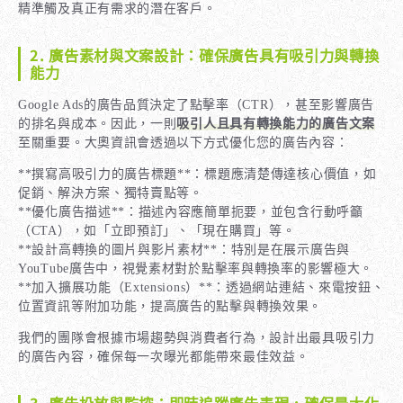
精準觸及真正有需求的潛在客戶。
2. 廣告素材與文案設計：確保廣告具有吸引力與轉換
能力
Google Ads的廣告品質決定了點擊率（CTR），甚至影響廣告
的排名與成本。因此，一則
吸引人且具有轉換能力的廣告文案
至關重要。大奧資訊會透過以下方式優化您的廣告內容：
**撰寫高吸引力的廣告標題**：標題應清楚傳達核心價值，如
促銷、解決方案、獨特賣點等。
**優化廣告描述**：描述內容應簡單扼要，並包含行動呼籲
（CTA），如「立即預訂」、「現在購買」等。
**設計高轉換的圖片與影片素材**：特別是在展示廣告與
YouTube廣告中，視覺素材對於點擊率與轉換率的影響極大。
**加入擴展功能（Extensions）**：透過網站連結、來電按鈕、
位置資訊等附加功能，提高廣告的點擊與轉換效果。
我們的團隊會根據市場趨勢與消費者行為，設計出最具吸引力
的廣告內容，確保每一次曝光都能帶來最佳效益。