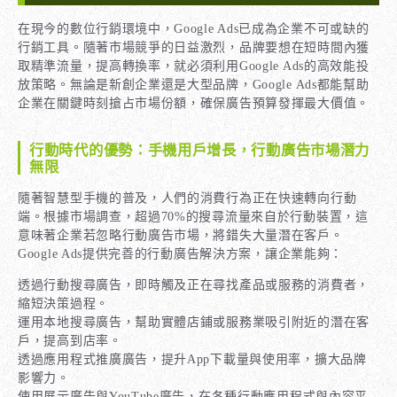
在現今的數位行銷環境中，Google Ads已成為企業不可或缺的
行銷工具。隨著市場競爭的日益激烈，品牌要想在短時間內獲
取精準流量，提高轉換率，就必須利用Google Ads的高效能投
放策略。無論是新創企業還是大型品牌，Google Ads都能幫助
企業在關鍵時刻搶占市場份額，確保廣告預算發揮最大價值。
行動時代的優勢：手機用戶增長，行動廣告市場潛力
無限
隨著智慧型手機的普及，人們的消費行為正在快速轉向行動
端。根據市場調查，超過70%的搜尋流量來自於行動裝置，這
意味著企業若忽略行動廣告市場，將錯失大量潛在客戶。
Google Ads提供完善的行動廣告解決方案，讓企業能夠：
透過行動搜尋廣告，即時觸及正在尋找產品或服務的消費者，
縮短決策過程。
運用本地搜尋廣告，幫助實體店鋪或服務業吸引附近的潛在客
戶，提高到店率。
透過應用程式推廣廣告，提升App下載量與使用率，擴大品牌
影響力。
使用展示廣告與YouTube廣告，在各種行動應用程式與內容平