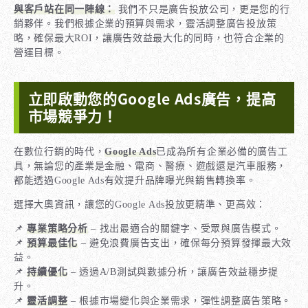
與客戶站在同一陣線：
我們不只是廣告投放公司，更是您的行
銷夥伴。我們根據企業的預算與需求，靈活調整廣告投放策
略，確保最大ROI，讓廣告效益最大化的同時，也符合企業的
營運目標。
立即啟動您的Google Ads廣告，提高
市場競爭力！
在數位行銷的時代，
Google Ads
已成為所有企業必備的廣告工
具，無論您的產業是金融、電商、醫療、遊戲還是汽車服務，
都能透過Google Ads有效提升品牌曝光與銷售轉換率。
選擇大奧資訊，讓您的Google Ads投放更精準、更高效：
📌
專業策略分析
– 找出最適合的關鍵字、受眾與廣告模式。
📌
預算最佳化
– 避免浪費廣告支出，確保每分預算發揮最大效
益。
📌
持續優化
– 透過A/B測試與數據分析，讓廣告效益穩步提
升。
📌
靈活調整
– 根據市場變化與企業需求，彈性調整廣告策略。