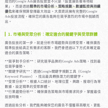
成功的Google Ads廣告投放並不只是「設置廣告後等待結
果」，而是透過
精準的市場分析、策略規劃、數據監控與持續
優化
來確保預算發揮最大效益。大奧資訊擁有完整的Google
Ads投放流程，確保您的廣告能夠在競爭激烈的市場中脫穎而
出。
1. 市場與受眾分析：確定適合的關鍵字與受眾群體
廣告投放的第一步，就是分析市場趨勢與目標受眾，確保廣告
精準投放給真正有需求的客群。我們會透過以下方式來確定最
適合的廣告策略：
**競爭對手分析**：研究競爭品牌的Google Ads策略，找到最
佳競爭優勢。
**關鍵字研究**：透過Google關鍵字規劃工具（Google
Keyword Planner），找出最具轉換潛力的關鍵字。
**受眾分析**：根據人口統計、地理位置、興趣、搜尋行為等
數據，設定精準的受眾群體。
**行業趨勢分析**：確保廣告策略與市場需求同步，掌握最佳
投放時機。
透過這些分析，我們能夠確保您的廣告不僅獲得高曝光，更能