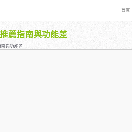
首頁
解析 推薦指南與功能差
EO 服務？
全面優化網站語法：提升SEO表現
廣告行銷基礎知識
服務最適合我的業務？
關鍵字分析：精準制定SEO策略
廣告平台與策略選擇
推薦指南與功能差
具體流程是什麼？
調整SEO關鍵字分布：精準地收錄
Google Ads 和 Facebook 廣
大奧專業寫手團隊：賦予深度與價值
預算與效益管理
行動優化與語法微調：搜尋引擎更愛
廣告投放後如何追蹤成效？