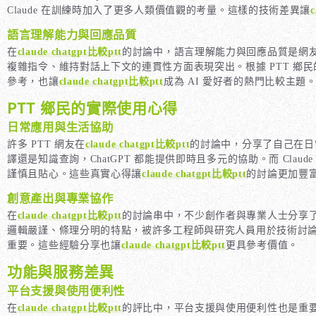
Claude 在訓練時加入了更多人類價值觀的考量。這樣的技術差異讓
c
語言理解能力與回應品質
在
claude chatgpt比較ptt
的討論中，語言理解能力與回應品質是網友最
複雜指令、維持對話上下文的連貫性方面表現突出。根據 PTT 鄉民
參考，也讓
claude chatgpt比較ptt
成為 AI 愛好者的熱門比較主題
PTT 鄉民的實際使用心得
日常應用與生活協助
許多 PTT 網友在
claude chatgpt比較ptt
的討論中，分享了自己在日
譯還是知識查詢，ChatGPT 都能提供即時且多元的協助。而 Cla
謹慎且貼心。這些真實心得讓
claude chatgpt比較ptt
的討論更加豐富
創意產出與專業協作
在
claude chatgpt比較ptt
的討論串中，不少創作者與專業人士分享了他
邏輯嚴謹、條理分明的特點，被許多工程師與研究人員用於技術討論和
重要。這些經驗分享也讓
claude chatgpt比較ptt
更具參考價值。
功能與服務差異
平台支援與使用便利性
在
claude chatgpt比較ptt
的評比中，平台支援與使用便利性也是重要考量