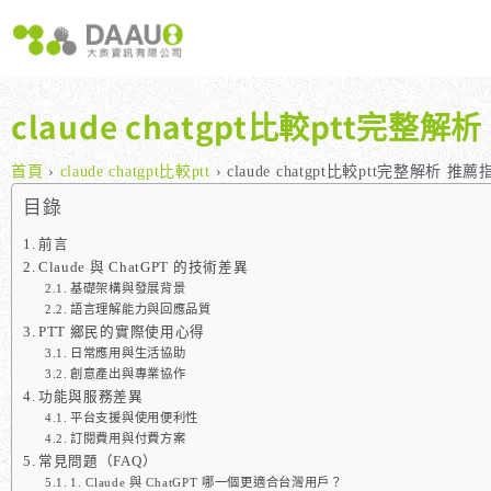
跳
至
主
要
內
claude chatgpt比較ptt完整
容
大奧獨家 AISEO矩陣系統｜SEO自動化輕鬆佈局關鍵字
如何開始 SEO？新手指南
我們提供哪些 S
八大專業SEO服務：網站流量快速成長
SEO 的定義與基本概念
如何知道哪些
首頁
›
claude chatgpt比較ptt
›
claude chatgpt比較ptt完整解析 
SEO 救星：你的網站沒有自然流量嗎？
SEO 的運作原理
SEO 優化的
目錄
專業SEO撰寫：提升網站SEO自然排序
SEO 的重要性：為什麼企業需要它？
前言
Claude 與 ChatGPT 的技術差異
維基百科：提升品牌形象與SEO的雙贏策略
什麼是白帽SEO、灰帽SEO與黑帽SEO？
基礎架構與發展背景
網站系統開發：打造高效能業務需求的網站
語言理解能力與回應品質
PTT 鄉民的實際使用心得
日常應用與生活協助
創意產出與專業協作
功能與服務差異
平台支援與使用便利性
訂閱費用與付費方案
常見問題（FAQ）
1. Claude 與 ChatGPT 哪一個更適合台灣用戶？