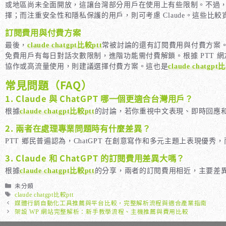
或地區尚未全面開放，這讓台灣部分用戶在使用上有些限制。不過，Cl
擇；而注重安全性和隱私保護的用戶，則可考慮 Claude。這些比較
訂閱費用與付費方案
最後，
claude chatgpt比較ptt
常被討論的還有訂閱費用與付費方案。Cha
免費用戶有每日對話次數限制，進階功能需付費解鎖。根據 PTT
協作或高流量使用，則建議選擇付費方案。這也是
claude chatgpt
常見問題（FAQ）
1. Claude 與 ChatGPT 哪一個更適合台灣用戶？
根據
claude chatgpt比較ptt
的討論，若你重視中文表現、即時回應和多
2. 兩者在處理專業問題時有什麼差異？
PTT 鄉民普遍認為，ChatGPT 在創意寫作和多元主題上表現優
3. Claude 和 ChatGPT 的訂閱費用差異大嗎？
根據
claude chatgpt比較ptt
的分享，兩者的訂閱費用相近，主要差
分
未分類
類
標
claude chatgpt比較ptt
籤
媒體行銷自動化工具推薦與平台比較，完整解析流程與適合產業指南
架設 WP 網站完整解析：新手教學流程、主機推薦與費用比較