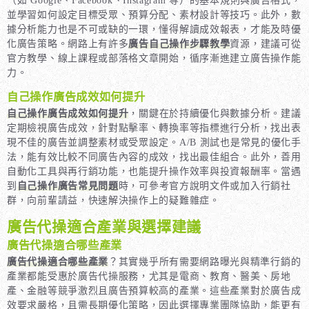
（如 Google、Facebook、Instagram 等）的基本規則與廣告格式，
並學習如何設定目標受眾、預算分配、素材設計等技巧。此外，數
據分析能力也是不可或缺的一環，懂得解讀成效報表，才能及時優
化廣告策略。網路上有許多
廣告自己操作步驟教學
資源，建議可從
官方教學、線上課程或部落格文章開始，循序漸進建立廣告操作能
力。
自己操作廣告成效如何提升
自己操作廣告成效如何提升
，關鍵在於持續優化與數據分析。建議
定期檢視廣告成效，針對點擊率、轉換率等指標進行分析，找出表
現不佳的廣告並調整素材或受眾設定。A/B 測試也是常見的優化手
法，能有效比較不同廣告內容的成效，找出最佳組合。此外，善用
自動化工具與再行銷功能，也能提升操作效率與投資報酬率。當遇
到
自己操作廣告常見問題
時，可參考官方說明文件或加入行銷社
群，向前輩請益，快速解決操作上的疑難雜症。
廣告代操適合產業與選擇建議
廣告代操適合哪些產業
廣告代操適合哪些產業
？其實幾乎所有需要網路曝光與精準行銷的
產業都能受惠於廣告代操服務，尤其是電商、教育、醫美、房地
產、金融等競爭激烈且廣告預算較高的產業。這些產業對於廣告成
效要求嚴格，且需長期優化策略，因此選擇專業團隊協助，能更有