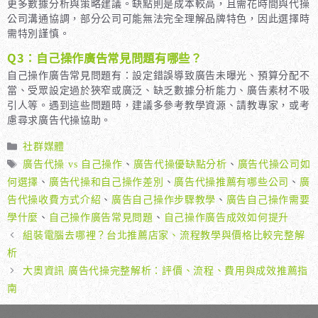
更多數據分析與策略建議。缺點則是成本較高，且需花時間與代操
公司溝通協調，部分公司可能無法完全理解品牌特色，因此選擇時
需特別謹慎。
Q3：自己操作廣告常見問題有哪些？
自己操作廣告常見問題有：設定錯誤導致廣告未曝光、預算分配不
當、受眾設定過於狹窄或廣泛、缺乏數據分析能力、廣告素材不吸
引人等。遇到這些問題時，建議多參考教學資源、請教專家，或考
慮尋求廣告代操協助。
分
社群媒體
類
標
廣告代操 vs 自己操作
、
廣告代操優缺點分析
、
廣告代操公司如
籤
何選擇
、
廣告代操和自己操作差別
、
廣告代操推薦有哪些公司
、
廣
告代操收費方式介紹
、
廣告自己操作步驟教學
、
廣告自己操作需要
學什麼
、
自己操作廣告常見問題
、
自己操作廣告成效如何提升
組裝電腦去哪裡？台北推薦店家、流程教學與價格比較完整解
析
大奧資訊 廣告代操完整解析：評價、流程、費用與成效推薦指
南