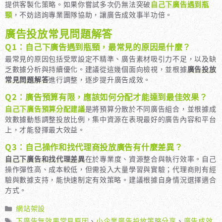
提供客製化策略。如果你嘗試多次仍無法突破
自己下廣告遇到瓶
頸
，不妨諮詢專業團隊協助，讓廣告成效事半功倍。
廣告投放常見問題解答
Q1：自己下廣告遇到瓶頸，最常見的原因是什麼？
最常見的原因包括受眾設定不精準、廣告素材吸引力不足，以及缺
乏數據分析與持續優化。建議從這幾個面向檢視，並根據
廣告投放
常見問題解答
進行調整，逐步提升廣告成效。
Q2：廣告預算有限，應該如何分配才能達到最佳效果？
自己下廣告預算分配建議
是將預算分散於不同廣告組合，並根據成
效數據動態調整投放比例，集中資源在表現最好的廣告內容和平台
上，才能發揮最大效益。
Q3：自己操作和找代理商投放廣告有什麼差異？
自己下廣告和找代理差異
在於專業度、資源整合與執行效率。自己
操作彈性高、成本較低，但需投入大量學習與實驗；代理商則有經
驗與數據支持，能快速制定有效策略。建議根據自身情況選擇適合
方式。
分
網站架設
類
標
下廣告無效果常見原因
、
小企業廣告投放策略分享
、
廣告成效