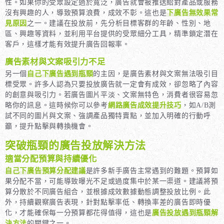
性。如果你的受眾設定過於寬泛，廣告就會被推送給對產品或服務
沒有興趣的人，導致預算浪費，成效不彰。這也是
下廣告無效果常
見原因
之一。建議在投放前，先分析目標客群的年齡、性別、地
區、興趣等資料，並利用平台提供的受眾細分工具，精準鎖定潛在
客戶，這樣才能有效提升廣告回報率。
廣告素材與文案吸引力不足
另一個
自己下廣告遇到瓶頸
的主因，是廣告素材與文案無法吸引目
標受眾。許多人認為只要投放廣告就一定會有成效，卻忽略了內容
的創意與吸引力。若廣告圖片平淡、文案無特色，消費者很容易忽
略你的訊息。這時候你可以參考
網路廣告成效提升技巧
，如A/B測
試不同的圖片與文案、強調產品獨特賣點，並加入明確的行動呼
籲，提升點擊與轉換機會。
突破瓶頸的廣告投放解決方法
適當分配預算與持續優化
自己下廣告預算分配建議
是許多新手廣告主常遇到的難題。預算如
果分配不當，可能導致曝光不足或過度集中於某一渠道。建議將預
算分散於不同廣告組合，並根據成效數據動態調整投放比例。此
外，持續觀察廣告表現，針對點擊率低、轉換率差的廣告即時優
化，才能確保每一分預算都花得值得，這也是
廣告投放遇到瓶頸解
決方法
的關鍵之一。