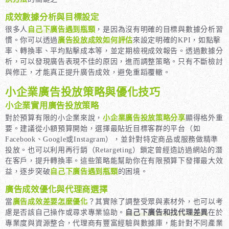
成效數據分析與目標設定
很多人
自己下廣告遇到瓶頸
，是因為沒有明確的目標與數據分析習
慣。你可以透過
廣告投放成效如何評估
來設定明確的KPI，如點擊
率、轉換率、平均點擊成本等，並定期檢視成效報告。透過數據分
析，可以發現廣告表現不佳的原因，進而調整策略。只有不斷檢討
與修正，才能真正提升廣告成效，避免重蹈覆轍。
小企業廣告投放策略與優化技巧
小企業實用廣告投放策略
對於預算有限的小企業來說，
小企業廣告投放策略分享
顯得格外重
要。建議從小額預算開始，選擇最貼近目標客群的平台（如
Facebook、Google或Instagram），並針對特定商品或服務做精準
投放。也可以利用再行銷（Retargeting）鎖定曾經造訪過網站的潛
在客戶，提升轉換率。這些策略能幫助你在有限預算下發揮最大效
益，逐步突破
自己下廣告遇到瓶頸
的困境。
廣告成效優化與代理商選擇
當
廣告成效差要怎麼優化
？其實除了調整受眾與素材外，也可以考
慮是否該自己操作或尋求專業協助。
自己下廣告和找代理差異
在於
專業度與資源整合，代理商有豐富經驗與數據庫，能針對不同產業