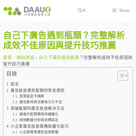
跳
至
Menu
主
要
內
自己下廣告遇到瓶頸？完整解析
容
成效不佳原因與提升技巧推薦
首頁
›
網站架設
›
自己下廣告遇到瓶頸
？完整解析成效不佳原因與
提升技巧推薦
目錄
前言
廣告投放遇到瓶頸的常見原因
受眾設定不精準
廣告素材與文案吸引力不足
突破瓶頸的廣告投放解決方法
適當分配預算與持續優化
成效數據分析與目標設定
小企業廣告投放策略與優化技巧
小企業實用廣告投放策略