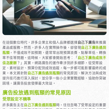
在這個數位時代，許多企業主和個人品牌都選擇
自己下廣告
來推廣
產品或服務。然而，許多人在實際操作後，卻發現
自己下廣告遇到
瓶頸
，不僅成效不如預期，還常常出現預算浪費、點擊率低、轉換
率不佳等問題。這時候，大家都會開始思考：「
自己下廣告成效不
佳怎麼辦
？」其實，網路廣告的運作牽涉到許多細節，從受眾設
定、素材設計、預算分配到成效追蹤，每一步都可能影響最終的成
果。本文將針對
自己下廣告遇到瓶頸
的常見原因、解決方法與成效
提升技巧進行深入探討，並分享一些小企業實戰經驗，協助你突破
困境，讓廣告投放發揮最大效益。
廣告投放遇到瓶頸的常見原因
受眾設定不精準
許多廣告主在
自己下廣告遇到瓶頸
時，往往忽略了受眾設定的重要