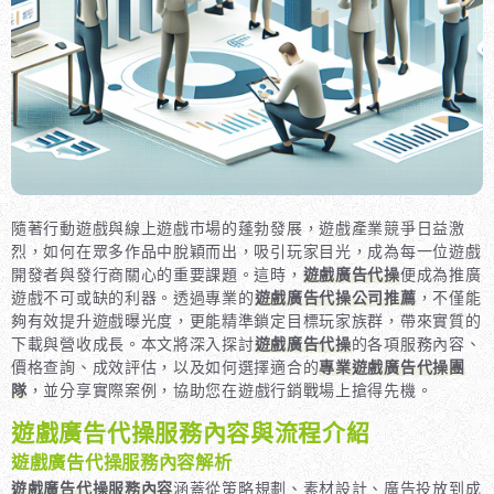
隨著行動遊戲與線上遊戲市場的蓬勃發展，遊戲產業競爭日益激
烈，如何在眾多作品中脫穎而出，吸引玩家目光，成為每一位遊戲
開發者與發行商關心的重要課題。這時，
遊戲廣告代操
便成為推廣
遊戲不可或缺的利器。透過專業的
遊戲廣告代操公司推薦
，不僅能
夠有效提升遊戲曝光度，更能精準鎖定目標玩家族群，帶來實質的
下載與營收成長。本文將深入探討
遊戲廣告代操
的各項服務內容、
價格查詢、成效評估，以及如何選擇適合的
專業遊戲廣告代操團
隊
，並分享實際案例，協助您在遊戲行銷戰場上搶得先機。
遊戲廣告代操服務內容與流程介紹
遊戲廣告代操服務內容解析
遊戲廣告代操服務內容
涵蓋從策略規劃、素材設計、廣告投放到成