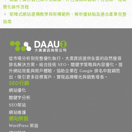
簡化操作流程
矩陣式網站建構教學與架構範例，解析優缺點及適合產業完整
指南
從市場分析到完整優化執行，大奧資訊提供全面的自然搜尋
排名解決方案，結合技術 SEO、關鍵字策略與內容優化，提
升網站效能與用戶體驗，協助企業在 Google 排名中脫穎而
出，吸引更多目標客戶，實現品牌曝光與銷售增長。
SEO行銷
網站優化
關鍵字分析
SEO架站
網站維護
網站架設
WordPress 架設