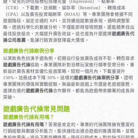
鍵。常見的評估指標包括曝光量（Impression）、點擊率
（CTR）、下載數、註冊數、留存率（Retention）、轉換成本
（CPA）以及廣告投資報酬率（ROAS）等。專業團隊會根據不同
遊戲階段，設定合適的 KPI，並持續追蹤數據表現，適時調整策
略。透過科學化的數據分析，不僅能即時發現問題，還能精準找出
最佳投放組合，大幅提升廣告效益。這也是為什麼選擇
遊戲廣告代
操公司推薦
，能讓行銷資源發揮最大價值。
遊戲廣告代操案例分享
以某款角色扮演手遊為例，初期自行投放廣告成效不彰，轉而尋求
遊戲廣告代操
協助。專業團隊針對目標玩家進行精準受眾分析，重
新設計廣告素材並優化投放策略，短短一個月內，下載量提升
150%，註冊成本下降 30%。這樣的
遊戲廣告代操案例分享
，證明
專業團隊的價值與實戰經驗。無論是新遊戲上市還是老遊戲復甦，
選擇合適的
遊戲廣告代操
合作夥伴，都能為遊戲帶來顯著的成長與
突破。
遊戲廣告代操常見問題
遊戲廣告代操有用嗎？
遊戲廣告代操有用嗎
？答案是肯定的。專業的代操團隊擁有豐富的
行銷經驗與數據分析能力，能快速找出適合遊戲的推廣策略，並精
準投放廣告，提升下載與轉換率，降低行銷成本。對於缺乏行銷資