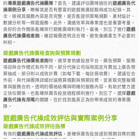
的
專業遊戲廣告代操團隊
？首先，建議評估團隊過往的
遊戲廣告代
操案例分享
，瞭解其是否有豐富的遊戲推廣經驗與成功紀錄。其
次，檢視其服務內容是否完整，是否能提供策略規劃、素材設計、
數據分析等一條龍服務。此外，溝通效率與專業度也是重要考量，
良好的合作關係能確保行銷推廣順利執行。最後，別忘了進行
遊戲
廣告代操價格查詢
，確認報價透明且合理，避免後續產生不必要的
糾紛。
遊戲廣告代操價格查詢與預算規劃
遊戲廣告代操價格查詢
時，通常會依據投放平台、廣告預算、服務
項目與合作模式有所不同。部分代操公司採用固定月費加上廣告預
算抽成，部分則以成效計費（如每下載、每註冊收費）。建議在合
作前，與代操團隊詳細討論預算規劃與預期目標，並索取完整報價
單與服務合約。透明的價格結構與明確的服務內容，有助於雙方建
立信任關係，也能確保廣告投放過程順利進行。別忘了，選擇
遊戲
廣告代操有用嗎
的關鍵，在於找到能真正為你帶來成效的專業團
隊。
遊戲廣告代操成效評估與實際案例分享
遊戲廣告代操成效評估指標
有效的
遊戲廣告代操成效評估
，是確保廣告投放達到預期目標的關