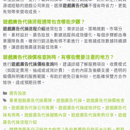
源或經驗的遊戲公司來說，選擇
遊戲廣告代操
不僅省時省力，更能
有效帶來營收成長。
遊戲廣告代操流程通常包含哪些步驟？
遊戲廣告代操流程介紹
通常包含：需求訪談、策略規劃、市場分
析、素材設計、廣告投放、數據追蹤與成效優化。每個步驟都由專
業團隊負責，確保行銷活動有條不紊進行，並根據成效數據持續調
整，讓遊戲推廣達到最佳效果。
遊戲廣告代操價格查詢時，有哪些需要注意的地方？
進行
遊戲廣告代操價格查詢
時，建議詳細了解服務項目、收費模式
（如固定費用、抽成或成效計費）、合約內容及後續支援。透明的
報價與明確的服務範圍，有助於避免日後糾紛，也能確保雙方合作
愉快、達成預期目標。
分
廣告投放
類
標
專業遊戲廣告代操團隊
、
遊戲廣告代操
、
遊戲廣告代操價格查
籤
詢
、
遊戲廣告代操公司推薦
、
遊戲廣告代操成效評估
、
遊戲廣告代
操有用嗎
、
遊戲廣告代操服務內容
、
遊戲廣告代操案例分享
、
遊戲
廣告代操流程介紹
關鍵字廣告自己操作太麻煩？外包推薦與自助平台比較，輕鬆