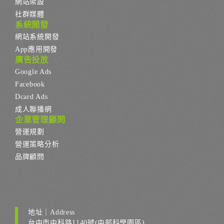
網站架設
社群媒體
系統開發
網站系統開發
App應用開發
廣告投放
Google Ads
Facebook
Dcard Ads
成人聯播網
企業管理顧問
營運規劃
營運策略分析
品牌顧問
地址｜Address
台中市中科路1140號(中部科學園區)