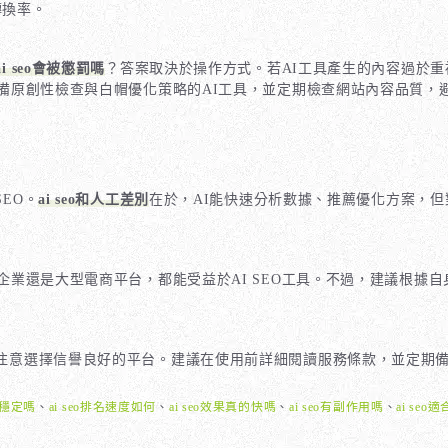
轉換率。
ai seo會被懲罰嗎
？答案取決於操作方式。若AI工具產生的內容過於
備原創性檢查與白帽優化策略的AI工具，並定期檢查網站內容品質，避
EO。
ai seo和人工差別
在於，AI能快速分析數據、推薦優化方案，
企業還是大型電商平台，都能受益於AI SEO工具。不過，建議根據
仍需注意選擇信譽良好的平台。建議在使用前詳細閱讀服務條款，並定期
排名穩定嗎
、
ai seo排名速度如何
、
ai seo效果真的快嗎
、
ai seo有副作用嗎
、
ai se