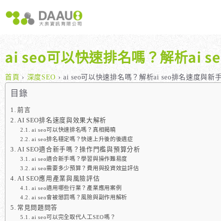
跳
至
主
要
內
ai seo可以快速排名嗎？解析ai
容
大奧獨家 AISEO矩陣系統｜SEO自動化輕鬆佈局關鍵字
如何開始 SEO？新手指南
我們提供哪些 S
八大專業SEO服務：網站流量快速成長
SEO 的定義與基本概念
如何知道哪些
首頁
›
深度SEO
›
ai seo可以快速排名嗎？解析ai seo排名速度與
SEO 救星：你的網站沒有自然流量嗎？
SEO 的運作原理
SEO 優化的
目錄
專業SEO撰寫：提升網站SEO自然排序
SEO 的重要性：為什麼企業需要它？
前言
AI SEO排名速度與效果大解析
維基百科：提升品牌形象與SEO的雙贏策略
什麼是白帽SEO、灰帽SEO與黑帽SEO？
ai seo可以快速排名嗎？真相揭曉
網站系統開發：打造高效能業務需求的網站
ai seo排名穩定嗎？快速上升後的後遺症
AI SEO適合新手嗎？操作門檻與預算分析
ai seo適合新手嗎？學習與操作難易度
ai seo需要多少預算？費用與投資效益評估
AI SEO應用產業與風險評估
ai seo適用哪些行業？產業應用案例
ai seo會被懲罰嗎？風險與副作用解析
常見問題問答
ai seo可以完全取代人工SEO嗎？