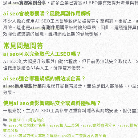
過
ai seo實際案例分享
，許多企業已證實AI SEO能有效提升流量與
ai seo會被懲罰嗎？風險與副作用解析
不少人擔心使用AI SEO工具會導致網站被搜尋引擎懲罰。事實上，
風險。這也是
ai seo有副作用嗎
常被討論的重點。因此，建議選擇具
效降低被懲罰的風險，維持網站長期的健康發展。
常見問題問答
ai seo可以完全取代人工SEO嗎？
AI SEO能大幅提升效率與自動化程度，但目前仍無法完全取代人工S
佳做法是結合AI與人工，發揮雙方優勢。
ai seo適合哪種規模的網站或企業？
ai seo適用哪些行業
與規模其實相當廣泛，無論是個人部落格、小型
效果。
使用ai seo會影響網站安全或資料隱私嗎？
一般來說，主流AI SEO工具都會注重資料隱私與網站安全，但
分
深度SEO
、
網站架設
類
標
ai seo可以快速排名嗎
、
ai seo和人工差別
、
ai seo實際案例分享
、
ai seo
籤
效果分析
ai seo可以取代人寫嗎？解析ai seo和人工差異及內容品質