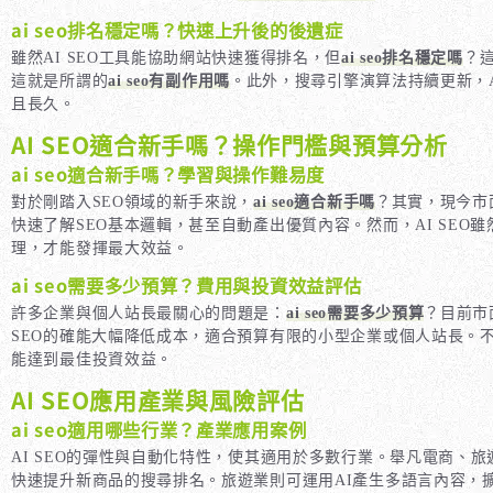
ai seo排名穩定嗎？快速上升後的後遺症
雖然AI SEO工具能協助網站快速獲得排名，但
ai seo排名穩定嗎
？
這就是所謂的
ai seo有副作用嗎
。此外，搜尋引擎演算法持續更新，A
且長久。
AI SEO適合新手嗎？操作門檻與預算分析
ai seo適合新手嗎？學習與操作難易度
對於剛踏入SEO領域的新手來說，
ai seo適合新手嗎
？其實，現今市
快速了解SEO基本邏輯，甚至自動產出優質內容。然而，AI SEO
理，才能發揮最大效益。
ai seo需要多少預算？費用與投資效益評估
許多企業與個人站長最關心的問題是：
ai seo需要多少預算
？目前市
SEO的確能大幅降低成本，適合預算有限的小型企業或個人站長。
能達到最佳投資效益。
AI SEO應用產業與風險評估
ai seo適用哪些行業？產業應用案例
AI SEO的彈性與自動化特性，使其適用於多數行業。舉凡電商、
快速提升新商品的搜尋排名。旅遊業則可運用AI產生多語言內容，擴