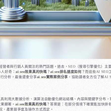
經營者與行銷人員關注的熱門話題。過去，SEO（搜尋引擎優化）主
多人好奇：
ai seo效果真的快嗎
？
ai seo排名速度如何
？而這些AI S
進行分析，最後還會分享
ai seo實際案例分享
，協助讀者全方位了解AI
O工具利用大數據分析、演算法自動優化網站結構、內容與關鍵字分布，
效果顯著。
ai seo效果真的快嗎
？答案是：在部分情境下確實能加快排名
況、產業競爭度及操作方式而定。