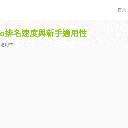
首頁
 seo排名速度與新手適用性
EO 服務？
全面優化網站語法：提升SEO表現
廣告行銷基礎知識
服務最適合我的業務？
關鍵字分析：精準制定SEO策略
廣告平台與策略選擇
新手適用性
具體流程是什麼？
調整SEO關鍵字分布：精準地收錄
Google Ads 和 Facebook 廣
大奧專業寫手團隊：賦予深度與價值
預算與效益管理
行動優化與語法微調：搜尋引擎更愛
廣告投放後如何追蹤成效？