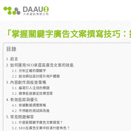
跳
至
主
要
內
「掌握關鍵字廣告文案撰寫技巧：
容
大奧獨家 AISEO矩陣系統｜SEO自動化輕鬆佈局關鍵字
如何開始 SEO？新手指南
我們提供哪些 S
八大專業SEO服務：網站流量快速成長
SEO 的定義與基本概念
如何知道哪些
目錄
SEO 救星：你的網站沒有自然流量嗎？
SEO 的運作原理
SEO 優化的
前言
專業SEO撰寫：提升網站SEO自然排序
SEO 的重要性：為什麼企業需要它？
如何運用SEO來提高廣告文案的效能
分析正確的關鍵字
維基百科：提升品牌形象與SEO的雙贏策略
什麼是白帽SEO、灰帽SEO與黑帽SEO？
結合網站設計提升用戶體驗
網站系統開發：打造高效能業務需求的網站
內容創作與投放策略
編寫引人注目的標題
精準投放鎖定目標受眾
有效追踪與優化
依據數據調整策略
不停歇的測試與改進
常見問題解答
什麼是關鍵字廣告文案撰寫？
SEO在廣告文案中扮演什麼角色？