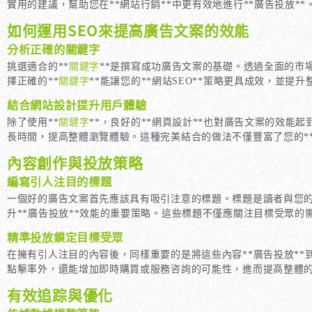
實用的建議，幫助您在**網站行銷**中更有效地進行**廣告投放*
如何運用SEO來提高廣告文案的效能
分析正確的關鍵字
挑選適合的**
關鍵字
**是撰寫成功廣告文案的基礎。透過全面的市
擇正確的**
關鍵字
**能讓您的**網站SEO**策略更具成效，並提
結合網站設計提升用戶體驗
除了使用**
關鍵字
**，良好的**網頁設計**也對廣告文案的效
長時間，提高整體瀏覽體驗。這種完美結合的做法不僅豐富了您的**
內容創作與投放策略
編寫引人注目的標題
一個好的廣告文案首先應該具有吸引注意的標題。標題是讀者與您的
升**廣告投放**效能的重要策略。這些標題不僅應關注目標受眾的
精準投放鎖定目標受眾
在擁有引人注目的內容後，同樣重要的是將這些內容**廣告投放*
點擊率外，還能增加即時購買或服務咨詢的可能性，進而提高整體
有效追踪與優化