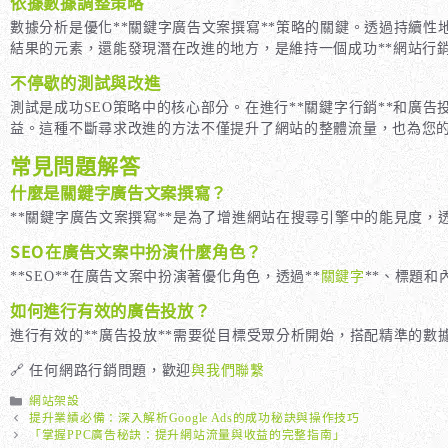
依據數據調整策略
數據分析是優化**關鍵字廣告文案撰寫**策略的關鍵。透過持續
結果的元素，還能發現潛在改進的地方，是維持一個成功**網站行銷
不停歇的測試與改進
測試是成功SEO策略中的核心部分。在進行**關鍵字行銷**和廣告
益。這種不斷尋求改進的方法不僅提升了網站的整體流量，也為您
常見問題解答
什麼是關鍵字廣告文案撰寫？
**關鍵字廣告文案撰寫**是為了增進網站在搜尋引擎中的能見度
SEO在廣告文案中扮演什麼角色？
**SEO**在廣告文案中扮演著優化角色，透過**
關鍵字
**、標題和
如何進行有效的廣告投放？
進行有效的**廣告投放**需要從目標受眾分析開始，搭配精準的數
🔗 任何網路行銷問題，歡迎
與我們聯繫
分
網站架設
類
提升業績必備：深入解析Google Ads的成功秘訣與操作技巧
「掌握PPC廣告秘訣：提升網站流量與收益的完整指南」