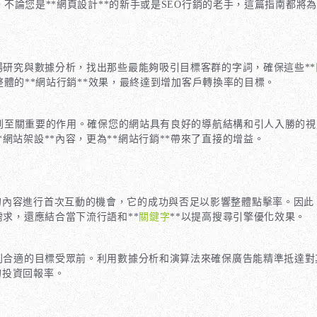
*。不論您是**網頁設計**的新手或是SEO行銷的老手，這篇指南都
場研究與數據分析，找出那些最能夠吸引目標客群的字詞，確保這些**
升整體的**網站行銷**效果，最終達到增加客戶轉換率的目標。
能起到至關重要的作用。確保您的網站具有良好的導航結構和引人入勝的
網站架設**內容，更為**網站行銷**帶來了直接的增益。
內容進行首次互動的機會，它的成功與否足以影響整體點擊率。因此，在
需求，還應結合當下流行語和**
關鍵字
**以提高搜尋引擎優化效果。
*到合適的目標受眾前。利用數據分析和演算法來確保廣告能精準抵達
的投資回報率。