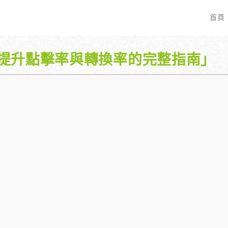
首頁
提升點擊率與轉換率的完整指南」
EO 服務？
全面優化網站語法：提升SEO表現
廣告行銷基礎知識
服務最適合我的業務？
關鍵字分析：精準制定SEO策略
廣告平台與策略選擇
具體流程是什麼？
調整SEO關鍵字分布：精準地收錄
Google Ads 和 Facebook 廣
大奧專業寫手團隊：賦予深度與價值
預算與效益管理
行動優化與語法微調：搜尋引擎更愛
廣告投放後如何追蹤成效？