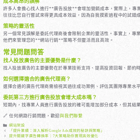
成本高昂的誤解
許多人會擔心找人進行**廣告投放**會增加營銷成本，實際上，
往往比您自行嘗試來得更具成本效益，因為自我摸索過程中的試錯
策略的靈活性
另一個常見誤解是委託代理商後會限制企業的靈活性。事實上，專
他們來管理您的**網站行銷**策略不但靈活而且高效。
常見問題問答
找人投放廣告的主要優勢是什麼？
找人投放廣告的主要優勢在於專業技術支持、提高投資回報、節約時
如何選擇適合的廣告代理商？
選擇合適的廣告代理商需檢視其過往成功案例、評估其團隊專業水
委託第三方進行廣告投放會增大成本嗎？
短期內，找專業人員進行廣告投放的確可能增加部分成本，但其結
🔗 任何網路行銷問題，歡迎
與我們聯繫
分
網站架設
類
「提升業績：深入解析Google Ads成效的秘訣與策略」
提升關鍵字廣告轉換率：7大策略助你實現高效優化