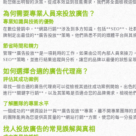
助您做出明智的決策。從成本效益到技能需求，我們將全面檢視這個
為何需要專業人員來投放廣告？
專業知識與技術的優勢
在數位營銷中，**網路行銷**涉及到多方知識，包括**SEO*
牌制定出最佳的**廣告投放**策略。他們熟悉不同的媒體平台與其
節省時間和精力
管理**廣告投放**是一項耗時的工作，如果由公司內部人員來操
SEO**策略，並進行結果追蹤與分析，讓您的品牌以最優的狀態呈
如何選擇合適的廣告代理商？
評估其成功案例
尋找一個合適的廣告代理商可以從檢視其過往成功案例開始。出色的
進行**關鍵字行銷**，以及其策略是否適合您的品牌需求。檢視
了解團隊的專業水平
一個成功的**網頁設計**與**廣告投放**專案，離不開專業團
的團隊能夠為您提供高質量的**網站行銷**方案，使您的每一分投
找人投放廣告的常見誤解與真相