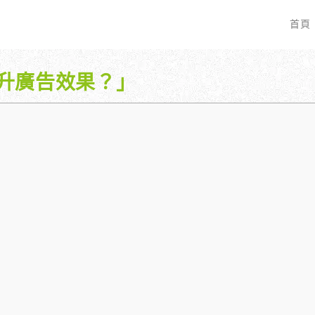
首頁
升廣告效果？」
EO 服務？
全面優化網站語法：提升SEO表現
廣告行銷基礎知識
服務最適合我的業務？
關鍵字分析：精準制定SEO策略
廣告平台與策略選擇
具體流程是什麼？
調整SEO關鍵字分布：精準地收錄
Google Ads 和 Facebook 廣
大奧專業寫手團隊：賦予深度與價值
預算與效益管理
行動優化與語法微調：搜尋引擎更愛
廣告投放後如何追蹤成效？