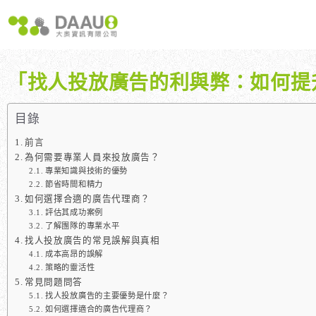
跳
至
主
要
內
「找人投放廣告的利與弊：如何提
容
大奧獨家 AISEO矩陣系統｜SEO自動化輕鬆佈局關鍵字
如何開始 SEO？新手指南
我們提供哪些 S
八大專業SEO服務：網站流量快速成長
SEO 的定義與基本概念
如何知道哪些
目錄
SEO 救星：你的網站沒有自然流量嗎？
SEO 的運作原理
SEO 優化的
前言
專業SEO撰寫：提升網站SEO自然排序
SEO 的重要性：為什麼企業需要它？
為何需要專業人員來投放廣告？
專業知識與技術的優勢
維基百科：提升品牌形象與SEO的雙贏策略
什麼是白帽SEO、灰帽SEO與黑帽SEO？
節省時間和精力
網站系統開發：打造高效能業務需求的網站
如何選擇合適的廣告代理商？
評估其成功案例
了解團隊的專業水平
找人投放廣告的常見誤解與真相
成本高昂的誤解
策略的靈活性
常見問題問答
找人投放廣告的主要優勢是什麼？
如何選擇適合的廣告代理商？