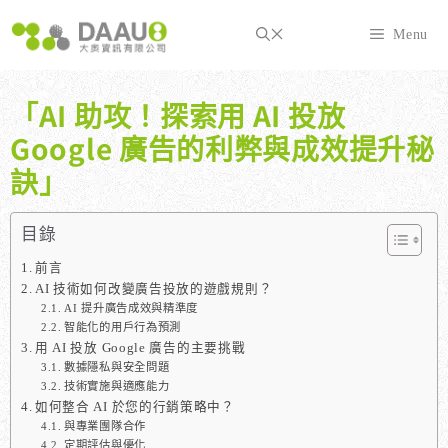
跳
至
Menu
主
要
內
「AI 助攻！探索用 AI 投放
容
Google 廣告的利弊與成效提升秘
訣」
目錄
前言
AI 技術如何改變廣告投放的遊戲規則？
AI 提升廣告成效與精準度
智能化的用戶行為預測
用 AI 投放 Google 廣告的主要挑戰
數據隱私與安全問題
技術實施與適應能力
如何整合 AI 於您的行銷策略中？
與專業團隊合作
定期評估與優化