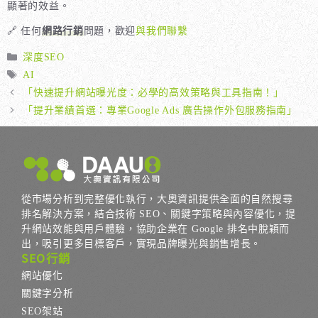
顯著的效益。
🔗 任何
網路行銷
問題，歡迎
與我們聯繫
分
深度SEO
類
標
AI
籤
「快速提升網站曝光度：必學的高效策略與工具指南！」
「提升業績首選：專業Google Ads 廣告操作外包服務指南」
從市場分析到完整優化執行，大奧資訊提供全面的自然搜尋
排名解決方案，結合技術 SEO、關鍵字策略與內容優化，提
升網站效能與用戶體驗，協助企業在 Google 排名中脫穎而
出，吸引更多目標客戶，實現品牌曝光與銷售增長。
SEO行銷
網站優化
關鍵字分析
SEO架站