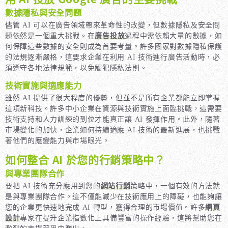
數據隱私與安全問題
儘管 AI 可以在廣告領域帶來革命性的改變，但數據隱私及安全問
題依然是一個重大挑戰。在
廣告投放
過程中需依賴大量的數據，如
何保障這些數據的安全則成為首要考量。許多國家對數據隱私保護
的法規逐漸嚴格，這要求企業在利用 AI 技術進行廣告活動時，必
須遵守各地法律規範，以免觸犯隱私法則。
技術實施與適應能力
雖然 AI 提供了很大程度的優勢，但並不是所有企業都能立即掌握
這項新科技。許多中小企業在資源與技術實施上面臨挑戰，這需要
技術支持和人力訓練的到位才能真正讓 AI 發揮作用。此外，隨著
市場變化的加快，企業如何持續適應 AI 技術的最新進展，也挑戰
著他們的應變能力與市場眼光。
如何整合 AI 於您的行銷策略中？
與專業團隊合作
要把 AI 技術充分應用到您的
網站行銷
策略中，一個有效的方法就
是與專業團隊合作。這不僅能減少在技術應用上的障礙，也能夠讓
您的企業更快速地完成 AI 轉型，獲得合理的市場價值。許多
網頁
設計
專家在提升企業指數化上具備豐富的操作經驗，這將幫助您在