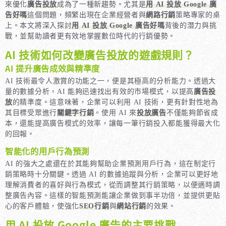
來優化
廣告投放
成為了一種新趨勢。尤其是
用 AI 投放 Google 廣
告好嗎
這個問題，頻繁出現在企業經營者與
網路行銷
策略專家的桌
上。本文將深入探討
用 AI 投放 Google 廣告好嗎
背後的潛力與挑
戰，並幫助讀者更有效地掌握數位時代的行銷優勢。
AI 技術如何改變廣告投放的遊戲規則？
AI 提升廣告成效與精準度
AI 技術最令人激賞的功能之一，便是其極高的分析能力。透過大
量的數據分析，AI 能夠迅速找出有效的市場模式，以提高
廣告投
放
的精準度。這意味著，企業可以利用 AI 技術，更有針對性地為
其目標受眾進行
關鍵字行銷
。使用 AI 來
投放廣告
不僅能夠節省成
本，還能提高廣告模式的效率，讓每一筆行銷投入都能獲得最大化
的回報。
智能化的用戶行為預測
AI 的強大之處還在於其能夠幫助企業預測用戶行為，這在制定行
銷策略時十分關鍵。透過 AI 的數據追蹤與分析，企業可以更好地
理解消費者的喜好與行為模式，從而調整其行銷策略，以便適時調
整廣告內容。這樣的智能預測能讓企業做到事半功倍，並提供更貼
心的客戶體驗，使強化
SEO行銷
與
網站行銷
的效果。
用 AI 投放 Google 廣告的主要挑戰