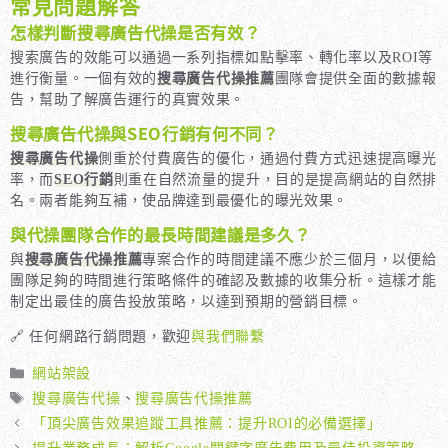
常見問題解答
怎樣判斷搜尋廣告代操是否有效？
搜索廣告的效能可以通過一系列指標如點擊率、轉化率以及ROI等
進行衡量。一個有效的
搜尋廣告代操推薦
團隊會提供全面的數據報
告，幫助了解廣告運行的真實效果。
搜尋廣告代操與SEO行銷有何不同？
搜尋廣告代操
側重於付費廣告的優化，通過付費方式迅速提高曝光
率，而
SEO行銷
則重在自然流量的提升，目的是提高網站的自然排
名。兩者能夠互補，使品牌達到最優化的曝光效果。
與代操團隊合作的最長時間建議是多久？
與
搜尋廣告代操推薦
專案合作的時間建議不應少於三個月，以便給
團隊足夠的時間進行策略條件的確認及數據的收集分析。這樣才能
制定出最佳的廣告投放策略，以達到預期的營銷目標。
🔗 任何網路行銷問題，歡迎
與我們聯繫
分
網站架設
類
標
搜尋廣告代操
、
搜尋廣告代操推薦
籤
「頂尖廣告效果追蹤工具推薦：提升ROI的必備選擇」