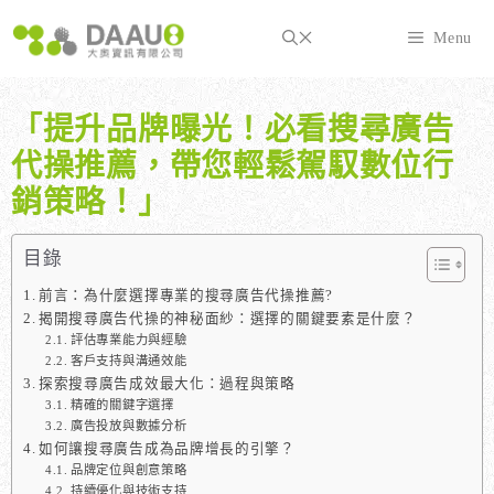
跳
至
Menu
主
要
內
「提升品牌曝光！必看搜尋廣告
容
代操推薦，帶您輕鬆駕馭數位行
銷策略！」
目錄
前言：為什麼選擇專業的搜尋廣告代操推薦?
揭開搜尋廣告代操的神秘面紗：選擇的關鍵要素是什麼？
評估專業能力與經驗
客戶支持與溝通效能
探索搜尋廣告成效最大化：過程與策略
精確的關鍵字選擇
廣告投放與數據分析
如何讓搜尋廣告成為品牌增長的引擎？
品牌定位與創意策略
持續優化與技術支持