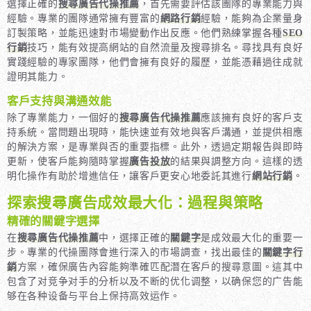
選擇正確的
搜尋廣告代操推薦
，首先需要評估該團隊的專業能力與
經驗。專業的團隊通常擁有豐富的
網路行銷
經驗，能夠為企業量身
訂製策略，並能迅速對市場變動作出反應。他們熟練掌握各種
SEO
行銷
技巧，能有效提高網站的自然流量及搜尋排名。尋找具有良好
實踐經驗的專家團隊，他們會擁有良好的履歷，並能憑藉過往成就
證明其能力。
客戶支持與溝通效能
除了專業能力，一個好的
搜尋廣告代操推薦
應該擁有良好的客戶支
持系統。當問題出現時，能快速並有效地與客戶溝通，並提供相應
的解決方案，是專業與否的重要指標。此外，透過定期報告與即時
更新，使客戶能夠隨時掌握
廣告投放
的結果與調整方向。這樣的透
明化操作有助於增進信任，讓客戶更安心地委託其進行
網站行銷
。
探索搜尋廣告成效最大化：過程與策略
精確的關鍵字選擇
在
搜尋廣告代操推薦
中，選擇正確的
關鍵字
是成效最大化的重要一
步。專業的代操團隊會進行深入的市場調查，找出最佳的
關鍵字行
銷
方案，確保廣告內容能夠準確匹配潛在客戶的搜尋意圖。這其中
包含了对竞争对手的分析以及不断的优化调整，以确保您的广告能
够在各种设备与平台上保持高效运作。