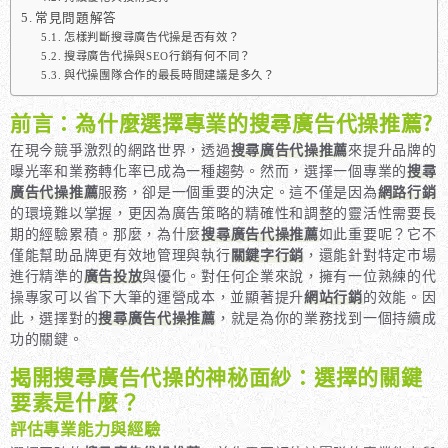
常見問題解答
怎樣判斷搜尋廣告代操是否有效？
搜尋廣告代操與SEO行銷有何不同？
與代操團隊合作的最長時間建議是多久？
前言：為什麼選擇專業的搜尋廣告代操推薦?
在現今競爭激烈的網路世界，透過
搜尋廣告代操推薦
來提升品牌的
曝光率和業務轉化率已成為一種趨勢。然而，選擇一個專業的
搜尋
廣告代操推薦
服務，卻是一個重要的決定。這不僅是因為
網路行銷
的環境難以掌握，更因為廣告策略的精確性和調整的靈活性需要長
期的經驗累積。那麼，為什麼
搜尋廣告代操推薦
如此重要呢？它不
僅能幫助品牌更有效地管理與執行
關鍵字行銷
，還能針對特定市場
進行精準的
廣告投放
與優化。對任何企業來說，擁有一位熟練的代
操專家可以省下大筆的運營成本，並顯著提升
網站行銷
的效能。因
此，選擇對的
搜尋廣告代操推薦
，就是為你的業務找到一個持續成
功的關鍵。
揭開搜尋廣告代操的神秘面紗：選擇的關鍵
要素是什麼？
評估專業能力與經驗