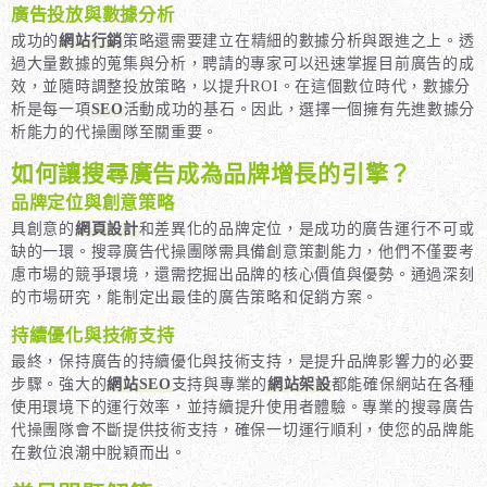
廣告投放與數據分析
成功的
網站行銷
策略還需要建立在精細的數據分析與跟進之上。透
過大量數據的蒐集與分析，聘請的專家可以迅速掌握目前廣告的成
效，並隨時調整投放策略，以提升ROI。在這個數位時代，數據分
析是每一項
SEO
活動成功的基石。因此，選擇一個擁有先進數據分
析能力的代操團隊至關重要。
如何讓搜尋廣告成為品牌增長的引擎？
品牌定位與創意策略
具創意的
網頁設計
和差異化的品牌定位，是成功的廣告運行不可或
缺的一環。搜尋廣告代操團隊需具備創意策劃能力，他們不僅要考
慮市場的競爭環境，還需挖掘出品牌的核心價值與優勢。通過深刻
的市場研究，能制定出最佳的廣告策略和促銷方案。
持續優化與技術支持
最終，保持廣告的持續優化與技術支持，是提升品牌影響力的必要
步驟。強大的
網站SEO
支持與專業的
網站架設
都能確保網站在各種
使用環境下的運行效率，並持續提升使用者體驗。專業的搜尋廣告
代操團隊會不斷提供技術支持，確保一切運行順利，使您的品牌能
在數位浪潮中脫穎而出。