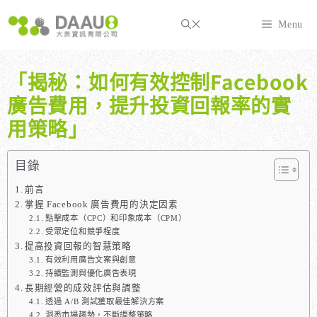
跳
至
Menu
主
要
內
「揭秘：如何有效控制Facebook
容
廣告費用，提升投資回報率的實
用策略」
目錄
前言
掌握 Facebook 廣告費用的決定因素
點擊成本（CPC）和印象成本（CPM）
受眾定位和競爭程度
提高投資回報的智慧策略
有效利用廣告文案與創意
持續監測與優化廣告表現
長期經營的成效評估與調整
透過 A/B 測試獲取最佳解決方案
洞悉市場趨勢，不斷調整策略