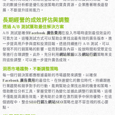
次的數據分析都是優化投放策略的寶貴資源，企業應著眼長遠發
展，不斷提升技術能力。
長期經營的成效評估與調整
透過 A/B 測試獲取最佳解決方案
A/B 測試是確保
Facebook 廣告費用
在投入市場時達到最佳效益的
可靠方法。這種測試方式可以幫助企業找出最有效的廣告版本，進
一步提高用戶參與度和投資回報。透過持續進行 A/B 測試，可以
發現不同行銷策略的影響，從而對廣告內容、投放時間和受眾定位
等進行合理調整。此外，充分利用
網站架設
以及
網站行銷
策略來支
持這些調整，可以進一步提升廣告成效。
洞悉市場趨勢，不斷調整策略
每一個行銷決策都應根據最新的市場趨勢來調整，以確保
Facebook 廣告費用
的最佳化。在快速變化的數位時代，持續跟進
行業趨勢和競爭對手的行動，能夠幫助企業找出新的機會和策略。
借助數位分析工具，掌握受眾行為變化並據此調整行銷策略，這樣
不僅能提高廣告效能，更有助於企業在激烈競爭中保持優勢。在這
個過程中，整合
SEO行銷
及
網站SEO
策略也是不容忽視的核心要
點。