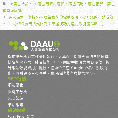
類
標
FB廣告行銷
、
FB廣告預算怎麼抓
、
廣告策略
、
廣告預算
、
廣告
籤
預算怎麼抓
深入探索：掌握Meta廣告教學的完整攻略，提升您的行銷成效
「揭密IG廣告格式限制：掌握技巧打造高效引流策略！」
從市場分析到完整優化執行，大奧資訊提供全面的自然搜尋
排名解決方案，結合技術 SEO、關鍵字策略與內容優化，提
升網站效能與用戶體驗，協助企業在 Google 排名中脫穎而
出，吸引更多目標客戶，實現品牌曝光與銷售增長。
SEO行銷
網站優化
關鍵字分析
SEO架站
網站維護
網站架設
WordPress 架設