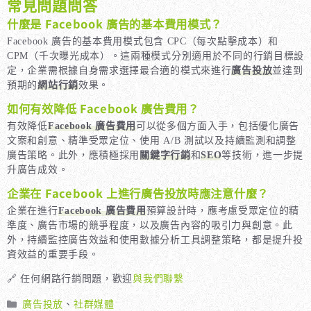
常見問題問答
什麼是 Facebook 廣告的基本費用模式？
Facebook 廣告的基本費用模式包含 CPC（每次點擊成本）和
CPM（千次曝光成本）。這兩種模式分別適用於不同的行銷目標設
定，企業需根據自身需求選擇最合適的模式來進行
廣告投放
並達到
預期的
網站行銷
效果。
如何有效降低 Facebook 廣告費用？
有效降低
Facebook 廣告費用
可以從多個方面入手，包括優化廣告
文案和創意、精準受眾定位、使用 A/B 測試以及持續監測和調整
廣告策略。此外，應積極採用
關鍵字行銷
和
SEO
等技術，進一步提
升廣告成效。
企業在 Facebook 上進行廣告投放時應注意什麼？
企業在進行
Facebook 廣告費用
預算設計時，應考慮受眾定位的精
準度、廣告市場的競爭程度，以及廣告內容的吸引力與創意。此
外，持續監控廣告效益和使用數據分析工具調整策略，都是提升投
資效益的重要手段。
🔗 任何網路行銷問題，歡迎
與我們聯繫
分
廣告投放
、
社群媒體