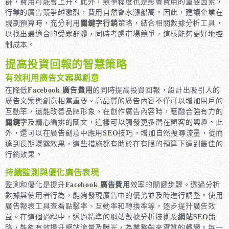
群，費用可能會上升。此外，競爭程度也是影響費用的重要因素，
行業的廣告競爭越激烈，費用自然會水漲船高。因此，建議企業在
規劃預算時，充分利用
關鍵字行銷
策略，結合相關數據分析工具，
以找出最適合的受眾群體，同時考慮市場競爭，這樣能夠更好地控
制成本。
提高投資回報的智慧策略
有效利用廣告文案與創意
在降低
Facebook 廣告費用
的同時提高投資回報，設計出吸引人的
廣告文案與創意相當重要。高品質的廣告內容不僅可以增加用戶的
互動率，還能改善品牌形象。在創作廣告內容時，應融合強有力的
關鍵字
及精心編排的圖文，這樣可以觸發更多潛在顧客的興趣。此
外，還可以在廣告創意中應用
SEO
技巧，增加自然搜尋流量，從而
達到長期曝露效果，這些措施都有助於在有限的預算下達到最佳的
行銷效果。
持續監測與優化廣告表現
監測和優化是提升
Facebook 廣告費用
效率的關鍵步驟。透過分析
數據與使用者行為，能夠發現廣告中的優劣並及時進行調整。使用
廣告報表工具查看點擊率、互動率和轉換率等，逐步提升廣告效
益。在這個過程中，透過精準的網站數據分析技術及
網站SEO
策
略，能夠有效提升網站流量及曝光，為業務帶來實質的轉變。每一