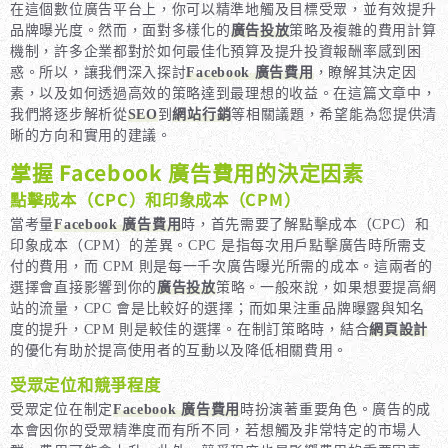
在這個數位廣告平台上，你可以精準地觸及目標受眾，並有效提升
品牌曝光度。然而，面對多樣化的
廣告投放
策略及複雜的費用計算
機制，許多企業都對於如何最佳化預算及提升投資報酬率感到困
惑。所以，讓我們深入探討
Facebook 廣告費用
，瞭解其決定因
素，以及如何透過高效的策略達到最理想的收益。在這篇文章中，
我們將逐步解析從
SEO
到
網站行銷
等相關議題，希望能為您提供清
晰的方向和實用的建議。
掌握 Facebook 廣告費用的決定因素
點擊成本（CPC）和印象成本（CPM）
當考量
Facebook 廣告費用
時，首先需要了解點擊成本（CPC）和
印象成本（CPM）的差異。CPC 是指每次用戶點擊廣告時所需支
付的費用，而 CPM 則是每一千次廣告曝光所需的成本。這兩者的
選擇會直接影響到你的
廣告投放
策略。一般來說，如果想要提高網
站的流量，CPC 會是比較好的選擇；而如果注重品牌曝露與知名
度的提升，CPM 則是較佳的選擇。在制訂策略時，結合
網頁設計
的優化有助於提高使用者的互動以及降低相關費用。
受眾定位和競爭程度
受眾定位在制定
Facebook 廣告費用
時扮演著重要角色。廣告的成
本會因你的受眾精準度而有所不同，若想觸及非常特定的市場人