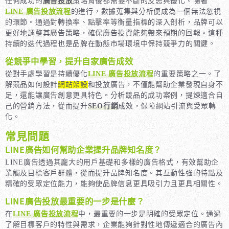
任何成功的
廣告投放
策略背後都需要不斷的反思與優化。隨著
LINE 廣告投放流程
的進行，數據蒐集與分析便成為一個無法忽視
的環節。通過對轉換率、點擊率等衡量指標的深入剖析，品牌可以
更好地調整其廣告策略，確保廣告投資能夠帶來預期的回報。這種
持續的迭代過程也是品牌在動態市場環境中保持競爭力的關鍵。
從競爭中學習，提升自家廣告成效
從對手處學習是持續優化
LINE 廣告投放流程
的重要策略之一。了
解競品如何設計
網站架設
和投放廣告，不僅能幫助企業發現自身不
足，還能讓廣告創意更具特色。分析競品的成功案例，提煉適合自
己的營銷方法，從而提升
SEO行銷
成效，保障網站引流與受眾轉
化。
常見問題
LINE廣告如何幫助企業提升品牌知名度？
LINE廣告透過其龐大的用戶基礎和多樣的廣告格式，有效幫助企
業觸及目標客戶群體，從而提升品牌知名度。其互動性強的特點及
精確的受眾定位能力，能夠使品牌信息更具吸引力且更具相關性。
LINE廣告投放最重要的一步是什麼？
在
LINE 廣告投放流程
中，最重要的一步是明確的受眾定位。通過
了解目標客戶的特性與需求，企業能夠針對性地傳遞適合的廣告內