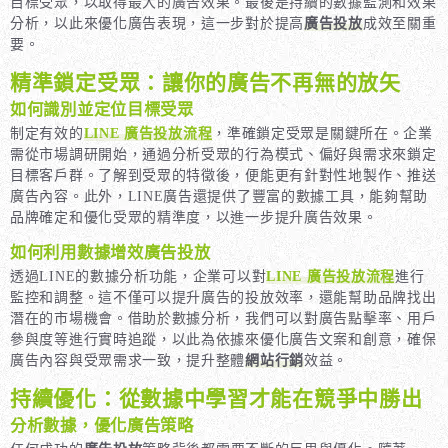
目標受眾，以取得最大的廣告效果。最後是持續的數據監測和效果
分析，以此來優化廣告表現，這一步對於提高
廣告投放
成效至關重
要。
精準鎖定受眾：讓你的廣告不再無的放矢
如何識別並定位目標受眾
制定有效的
LINE 廣告投放流程
，準確鎖定受眾是關鍵所在。企業
需從市場調研開始，通過分析受眾的行為模式、偏好與需求來鎖定
目標客戶群。了解到受眾的特徵後，便能更有針對性地製作、推送
廣告內容。此外，LINE廣告還提供了豐富的數據工具，能夠幫助
品牌確定和優化受眾的精準度，以進一步提升廣告效果。
如何利用數據增效廣告投放
透過LINE的數據分析功能，企業可以對
LINE 廣告投放流程
進行
監控和調整。這不僅可以提升廣告的投放效率，還能幫助品牌找出
潛在的市場機會。借助於數據分析，我們可以對廣告點擊率、用戶
參與度等進行實時追蹤，以此為依據來優化廣告文案和創意，確保
廣告內容與受眾需求一致，提升整體
網站行銷
效益。
持續優化：從數據中學習才能在競爭中勝出
分析數據，優化廣告策略