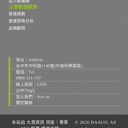
成人聯播網
企業管理顧問
營運規劃
營運策略分析
品牌顧問
地址｜Address
台中市中科路1140號(中部科學園區)
電話｜Tel
0900-211-767
線上諮詢｜LINE
@087higlj
加入我們｜Join us
關於職缺
本站由
大奧資訊
架設｜
專業
© 2026 DAAUO. All