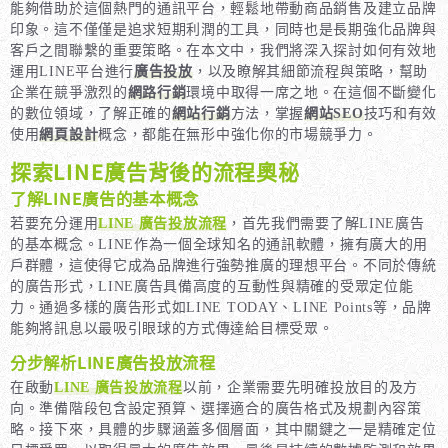
能夠借助於這個熱門的通訊平台，輕鬆地帶動商品銷售及建立品牌
印象。這不僅僅是追求短期利潤的工具，同時也是長期強化品牌與
客戶之間聯繫的重要策略。在本文中，我們將深入探討如何有效地
運用LINE平台進行
廣告投放
，以及瞭解其細節流程與策略，幫助
企業在競爭激烈的
網路行銷
環境中取得一席之地。在這個不斷變化
的數位領域，了解正確的
網站行銷
方法，掌握
網站SEO
技巧和有效
使用
網頁設計
概念，都能在無形中強化你的市場競爭力。
探索LINE廣告背後的流程奧秘
了解LINE廣告的基本概念
若要充分運用
LINE 廣告投放流程
，首先我們需要了解LINE廣告
的基本概念。LINE作為一個全球知名的通訊軟體，擁有廣大的用
戶群體，這使得它成為品牌進行強勢推廣的理想平台。不同於傳統
的廣告形式，LINE廣告具備高度的互動性與精確的受眾定位能
力。通過多樣的廣告形式如LINE TODAY、LINE Points等，品牌
能夠將訊息以最吸引眼球的方式傳達給目標受眾。
分步解析LINE廣告投放流程
在啟動
LINE 廣告投放流程
以前，企業需要先明確投放目的及方
向。準備階段包含設定預算、選擇適合的廣告格式及規劃內容策
略。接下來，具體的步驟涵蓋多個層面，其中關鍵之一是精確定位