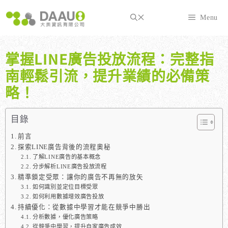
跳
至
Menu
主
要
內
掌握LINE廣告投放流程：完整指
容
南輕鬆引流，提升業績的必備策
略！
目錄
前言
探索LINE廣告背後的流程奧秘
了解LINE廣告的基本概念
分步解析LINE廣告投放流程
精準鎖定受眾：讓你的廣告不再無的放矢
如何識別並定位目標受眾
如何利用數據增效廣告投放
持續優化：從數據中學習才能在競爭中勝出
分析數據，優化廣告策略
從競爭中學習，提升自家廣告成效