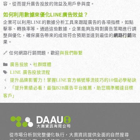
容，從而提升廣告投放的效益及用戶參與度。
如何利用數據來優化LINE廣告效益？
企業可以利用LINE的數據分析工具來跟蹤廣告的各項指標，如點
擊率、轉換率等。通過這些數據，企業能夠及時對廣告策略進行調
整與優化，確保廣告帶來的成效符合預期並達到最佳的
網路行銷
效
果。
🔗 任何網路行銷問題，歡迎
與我們聯繫
分
廣告投放
、
社群媒體
類
標
LINE 廣告投放流程
籤
提升品牌影響力！掌握LINE官方帳號導流技巧的10個必學秘訣
「提升業績必看！最強B2B廣告平台推薦，助您精準觸達目標
客戶」
從市場分析到完整優化執行，大奧資訊提供全面的自然搜尋