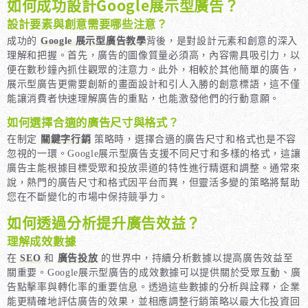
如何成功設計Google展示型廣告？
設計要素與創意需要哪些注意？
成功的
Google 展示型廣告教學
背後，是對設計元素和創意的深入
理解和把握。首先，廣告的圖像質量必須高，內容需具吸引力，以
便在數秒鐘內抓住觀眾的注意力。此外，相較於其他簡單的廣告，
展示型廣告更需要創新的畫面設計和引人入勝的創意標語，這不僅
能讓消費者快速理解廣告的重點，也能激發他們的行動意願。
如何選擇合適的廣告尺寸與格式？
在制定
關鍵字行銷
策略時，選擇合適的廣告尺寸和格式也是不容
忽視的一環。Google展示型廣告支援不同尺寸和多樣的格式，這讓
廣告主能根據目標受眾和投放渠道的特性進行精選和調整。通常來
說，熱門的廣告尺寸和格式因平台而異，但靈活多變的策略將幫助
您在不斷變化的市場中保持競爭力。
如何透過分析提升廣告效益？
理解成效數據
在
SEO
和
廣告投放
的世界中，持續分析數據以提高廣告效益至
關重要。Google展示型廣告的成效數據可以提供關於受眾互動、廣
告點擊率與轉化率的重要信息。透過這些數據的分析與詮釋，企業
能更精確地評估廣告的效果，並相應調整行銷策略以最大化投資回