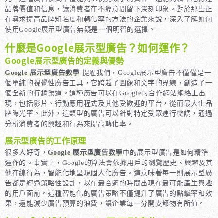
品牌價值和信息，讓消費者在不經意間留下深刻印象。對於那些正
在尋求提高品牌知名度和轉化率的方法的企業來說，深入了解如何
使用Google展示型廣告無疑是一個明智的選擇。
什麼是Google展示型廣告？如何運作？
Google展示型廣告的定義與優勢
Google 展示型廣告教學
提醒我們，Google展示型廣告不僅僅是一
個單純的視覺性廣告工具，它跨越了圖像和文字的界線，創造了一
個全新的行銷渠道。這種廣告可以在Google的合作網站網絡上出
現，包括影片、行動應用程式及其他受歡迎的平台，從而最大化品
牌曝光率。此外，這類型的廣告可以針對特定受眾進行微調，通過
分析消費者的興趣和行為來提高轉化率。
展示型廣告的工作原理
很多人好奇，
Google 展示型廣告教學
中的展示型廣告是如何精準
運作的。事實上，Google的算法會依據用戶的瀏覽歷史、興趣及其
他在線行為，智能化地呈現個人化廣告。這意味著每一則展示型廣
告都是經過策略性設計，以在最合適的時間出現在最可能產生興趣
的用戶面前。這種智能化的廣告策略不僅提升了廣告的點擊率和效
果，還能減少廣告預算的浪費，讓企業每一分開支都物有所值。