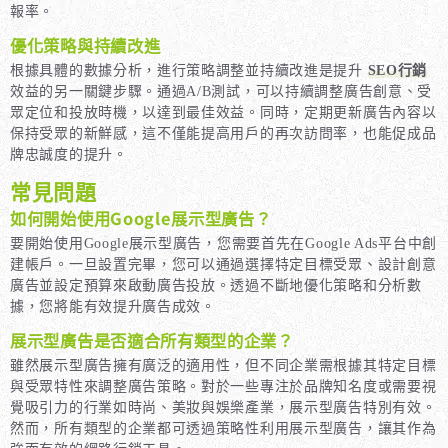
報率。
優化策略與持續改進
根據具體的數據分析，進行策略調整並持續改進是提升
SEO行銷
效益的另一關鍵步驟。通過A/B測試，可以持續調整廣告創意、受
眾定位和投放時機，以達到最佳效益。同時，定期更新廣告內容以
保持受眾的新鮮感，這不僅能提高用戶的再次訪問率，也能促成品
牌忠誠度的提升。
常見問題
如何開始使用Google展示型廣告？
要開始使用Google展示型廣告，您需要首先在Google Ads平台中創
建帳戶。一旦設置完畢，您可以通過選擇特定目標受眾、設計創意
廣告並設定預算來啟動廣告投放。透過不斷地優化策略和分析數
據，您將能有效提升廣告成效。
展示型廣告是否適合所有類型的企業？
雖然展示型廣告擁有廣泛的適用性，但不同企業需根據其特定目標
與受眾特性來調整廣告策略。對於一些專注於品牌知名度或需要視
覺吸引力的行業如時尚、美妝與娛樂產業，展示型廣告特別有效。
然而，所有類型的企業都可透過策略性利用展示型廣告，讓其作為