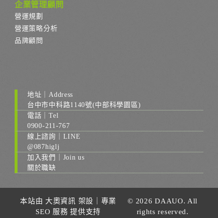
企業管理顧問
營運規劃
營運策略分析
品牌顧問
地址｜Address
台中市中科路1140號(中部科學園區)
電話｜Tel
0900-211-767
線上諮詢｜LINE
@087higlj
加入我們｜Join us
關於職缺
本站由
大奧資訊
架設｜
專業
© 2026 DAAUO. All
SEO 服務
提供支持
rights reserved.