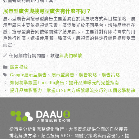
強而有效的網路行銷工具。
展示型廣告與搜尋型廣告有什麼不同？
展示型廣告與搜尋型廣告主要差異在於其展現方式與目標策略。展
示型廣告主要依靠視覺元素，廣泛曝光於不同平台，增強品牌存在
感；搜尋型廣告則依賴關鍵字結果顯示，主要針對有即時需求的用
戶進行推廣。選擇使用哪一種廣告，應視您的特定行銷目標與受眾
而定。
🔗 任何網路行銷問題，歡迎
與我們聯繫
分
廣告投放
類
標
Google展示型廣告
、
展示型廣告
、
廣告攻略
、
廣告策略
籤
如何精準設置LinkedIn廣告：提升品牌曝光的完整指南
提升品牌影響力！掌握LINE官方帳號導流技巧的10個必學秘訣
從市場分析到完整優化執行，大奧資訊提供全面的自然搜尋
排名解決方案，結合技術 SEO、關鍵字策略與內容優化，提