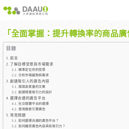
跳
至
主
要
內
「全面掌握：提升轉換率的商品廣
容
大奧獨家 AISEO矩陣系統｜SEO自動化輕鬆佈局關鍵字
如何開始 SEO？新手指南
我們提供哪些 S
八大專業SEO服務：網站流量快速成長
SEO 的定義與基本概念
如何知道哪些
目錄
SEO 救星：你的網站沒有自然流量嗎？
SEO 的運作原理
SEO 優化的
前言
專業SEO撰寫：提升網站SEO自然排序
SEO 的重要性：為什麼企業需要它？
了解目標受眾與市場需求
精準定位你的受眾
維基百科：提升品牌形象與SEO的雙贏策略
什麼是白帽SEO、灰帽SEO與黑帽SEO？
分析市場趨勢與需求
網站系統開發：打造高效能業務需求的網站
創建吸引人的廣告內容
撰寫高質量的文案
創建視覺吸引力的設計
選擇合適的廣告平台
社交媒體平台的選擇
使用搜索引擎廣告
常見問題
如何選擇合適的廣告平台？
如何確保廣告內容具有吸引力？