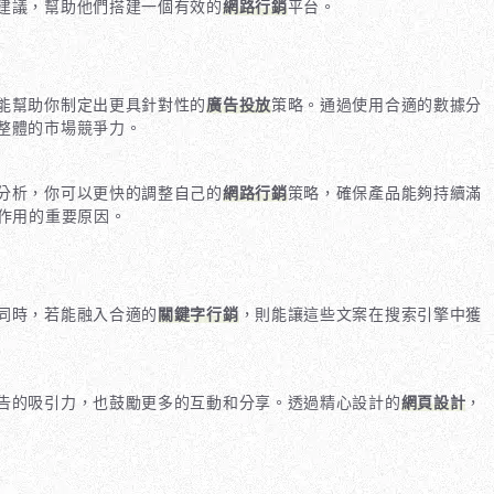
建議，幫助他們搭建一個有效的
網路行銷
平台。
能幫助你制定出更具針對性的
廣告投放
策略。通過使用合適的數據分
整體的市場競爭力。
分析，你可以更快的調整自己的
網路行銷
策略，確保產品能夠持續滿
作用的重要原因。
同時，若能融入合適的
關鍵字行銷
，則能讓這些文案在搜索引擎中獲
告的吸引力，也鼓勵更多的互動和分享。透過精心設計的
網頁設計
，