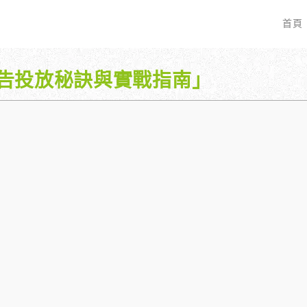
首頁
告投放秘訣與實戰指南」
EO 服務？
全面優化網站語法：提升SEO表現
廣告行銷基礎知識
服務最適合我的業務？
關鍵字分析：精準制定SEO策略
廣告平台與策略選擇
具體流程是什麼？
調整SEO關鍵字分布：精準地收錄
Google Ads 和 Facebook 廣
大奧專業寫手團隊：賦予深度與價值
預算與效益管理
行動優化與語法微調：搜尋引擎更愛
廣告投放後如何追蹤成效？