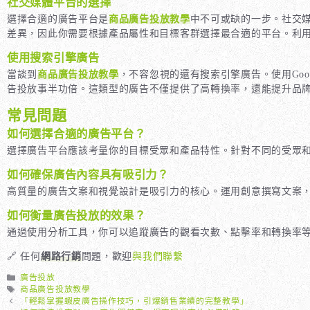
社交媒體平台的選擇
選擇合適的廣告平台是
商品廣告投放教學
中不可或缺的一步。社交媒體
差異，因此你需要根據產品屬性和目標客群選擇最合適的平台。利
使用搜索引擎廣告
當談到
商品廣告投放教學
，不容忽視的還有搜索引擎廣告。使用Goo
告投放事半功倍。這類型的廣告不僅提供了高轉換率，還能提升品
常見問題
如何選擇合適的廣告平台？
選擇廣告平台應該考量你的目標受眾和產品特性。針對不同的受眾
如何確保廣告內容具有吸引力？
高質量的廣告文案和視覺設計是吸引力的核心。運用創意撰寫文案
如何衡量廣告投放的效果？
通過使用分析工具，你可以追蹤廣告的觀看次數、點擊率和轉換率
🔗 任何
網路行銷
問題，歡迎
與我們聯繫
分
廣告投放
類
標
商品廣告投放教學
籤
「輕鬆掌握蝦皮廣告操作技巧，引爆銷售業績的完整教學」