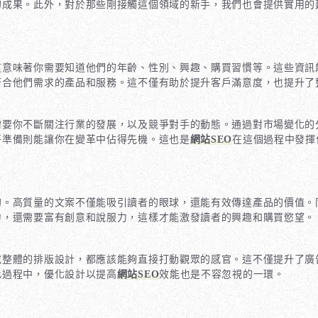
的成果。此外，對於那些剛接觸這個領域的新手，我們也會提供實用的
這意味著你需要知道他們的年齡、性別、興趣、購買習慣等。這些資訊
符合他們需求的產品和服務。這不僅有助於提升客戶滿意度，也提升了
需要你不斷關注行業的發展，以及競爭對手的動態。通過對市場變化的
好準備則能讓你在變革中佔得先機。這也是
網站SEO
在這個過程中發揮
的。高質量的文案不僅能吸引讀者的眼球，還能有效傳達產品的價值。
力，還需要富有創意和說服力，這樣才能激發讀者的興趣和購買慾望。
或整體的排版設計，都應該能夠直接打動觀眾的感官。這不僅提升了廣
此過程中，優化設計以提高
網站SEO
效能也是不容忽視的一環。