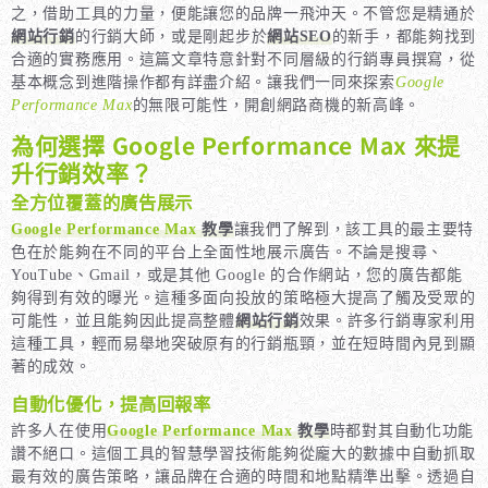
之，借助工具的力量，便能讓您的品牌一飛沖天。不管您是精通於
網站行銷
的行銷大師，或是剛起步於
網站SEO
的新手，都能夠找到
合適的實務應用。這篇文章特意針對不同層級的行銷專員撰寫，從
基本概念到進階操作都有詳盡介紹。讓我們一同來探索
Google
Performance Max
的無限可能性，開創網路商機的新高峰。
為何選擇 Google Performance Max 來提
升行銷效率？
全方位覆蓋的廣告展示
Google Performance Max
教學
讓我們了解到，該工具的最主要特
色在於能夠在不同的平台上全面性地展示廣告。不論是搜尋、
YouTube、Gmail，或是其他 Google 的合作網站，您的廣告都能
夠得到有效的曝光。這種多面向投放的策略極大提高了觸及受眾的
可能性，並且能夠因此提高整體
網站行銷
效果。許多行銷專家利用
這種工具，輕而易舉地突破原有的行銷瓶頸，並在短時間內見到顯
著的成效。
自動化優化，提高回報率
許多人在使用
Google Performance Max
教學
時都對其自動化功能
讚不絕口。這個工具的智慧學習技術能夠從龐大的數據中自動抓取
最有效的廣告策略，讓品牌在合適的時間和地點精準出擊。透過自