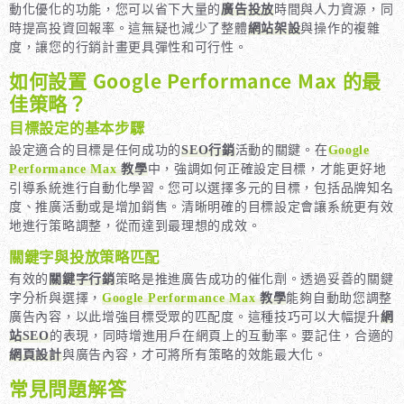
動化優化的功能，您可以省下大量的
廣告投放
時間與人力資源，同
時提高投資回報率。這無疑也減少了整體
網站架設
與操作的複雜
度，讓您的行銷計畫更具彈性和可行性。
如何設置 Google Performance Max 的最
佳策略？
目標設定的基本步驟
設定適合的目標是任何成功的
SEO行銷
活動的關鍵。在
Google
Performance Max
教學
中，強調如何正確設定目標，才能更好地
引導系統進行自動化學習。您可以選擇多元的目標，包括品牌知名
度、推廣活動或是增加銷售。清晰明確的目標設定會讓系統更有效
地進行策略調整，從而達到最理想的成效。
關鍵字與投放策略匹配
有效的
關鍵字行銷
策略是推進廣告成功的催化劑。透過妥善的關鍵
字分析與選擇，
Google Performance Max
教學
能夠自動助您調整
廣告內容，以此增強目標受眾的匹配度。這種技巧可以大幅提升
網
站SEO
的表現，同時增進用戶在網頁上的互動率。要記住，合適的
網頁設計
與廣告內容，才可將所有策略的效能最大化。
常見問題解答