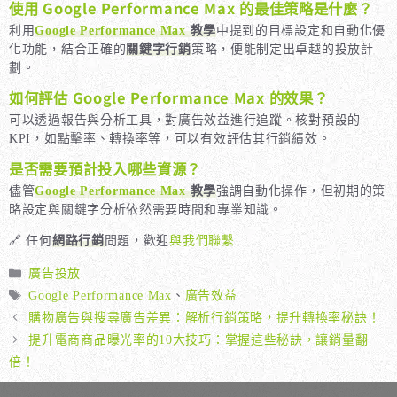
使用 Google Performance Max 的最佳策略是什麼？
利用
Google Performance Max
教學
中提到的目標設定和自動化優
化功能，結合正確的
關鍵字行銷
策略，便能制定出卓越的投放計
劃。
如何評估 Google Performance Max 的效果？
可以透過報告與分析工具，對廣告效益進行追蹤。核對預設的
KPI，如點擊率、轉換率等，可以有效評估其行銷績效。
是否需要預計投入哪些資源？
儘管
Google Performance Max
教學
強調自動化操作，但初期的策
略設定與關鍵字分析依然需要時間和專業知識。
🔗 任何
網路行銷
問題，歡迎
與我們聯繫
分
廣告投放
類
標
Google Performance Max
、
廣告效益
籤
購物廣告與搜尋廣告差異：解析行銷策略，提升轉換率秘訣！
提升電商商品曝光率的10大技巧：掌握這些秘訣，讓銷量翻
倍！