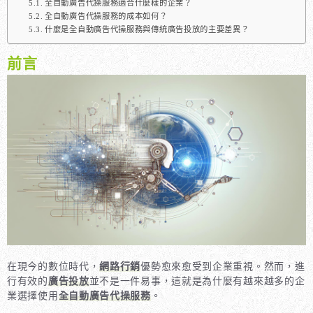
全自動廣告代操服務適合什麼樣的企業？
全自動廣告代操服務的成本如何？
什麼是全自動廣告代操服務與傳統廣告投放的主要差異？
前言
在現今的數位時代，
網路行銷
優勢愈來愈受到企業重視。然而，進
行有效的
廣告投放
並不是一件易事，這就是為什麼有越來越多的企
業選擇使用
全自動廣告代操服務
。