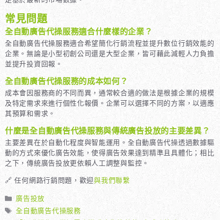
常見問題
全自動廣告代操服務適合什麼樣的企業？
全自動廣告代操服務適合希望簡化行銷流程並提升數位行銷效能的
企業。無論是小型初創公司還是大型企業，皆可藉此減輕人力負擔
並提升投資回報。
全自動廣告代操服務的成本如何？
成本會因服務商的不同而異，通常較合適的做法是根據企業的規模
及特定需求來進行個性化報價。企業可以選擇不同的方案，以適應
其預算和需求。
什麼是全自動廣告代操服務與傳統廣告投放的主要差異？
主要差異在於自動化程度與智能運用。全自動廣告代操透過數據驅
動的方式來優化廣告效能，使得廣告效果達到精準且具體化；相比
之下，傳統廣告投放更依賴人工調整與監控。
🔗 任何網路行銷問題，歡迎
與我們聯繫
分
廣告投放
類
標
全自動廣告代操服務
籤