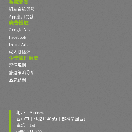
系統開發
網站系統開發
App應用開發
廣告投放
Google Ads
Facebook
Dcard Ads
成人聯播網
企業管理顧問
營運規劃
營運策略分析
品牌顧問
地址｜Address
台中市中科路1140號(中部科學園區)
電話｜Tel
0900-211-767