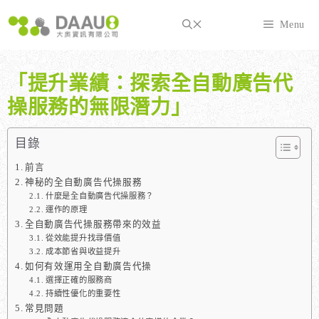
跳
至
Menu
主
要
內
「提升業績：探索全自動廣告代
容
操服務的無限潛力」
目錄
前言
神秘的全自動廣告代操服務
什麼是全自動廣告代操服務？
運作的原理
全自動廣告代操服務帶來的效益
從效能提升找尋價值
成本節省與收益提升
如何有效運用全自動廣告代操
選擇正確的服務商
持續性優化的重要性
常見問題