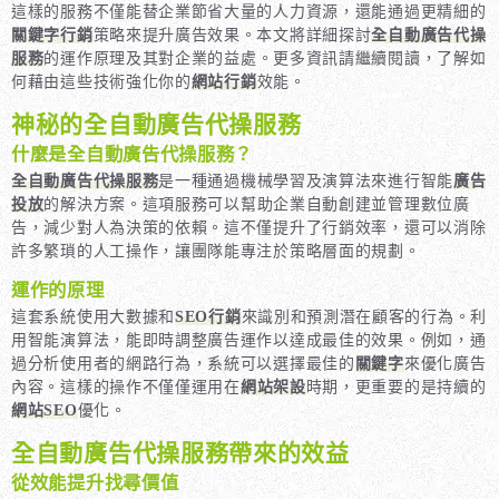
這樣的服務不僅能替企業節省大量的人力資源，還能通過更精細的
關鍵字行銷
策略來提升廣告效果。本文將詳細探討
全自動廣告代操
服務
的運作原理及其對企業的益處。更多資訊請繼續閱讀，了解如
何藉由這些技術強化你的
網站行銷
效能。
神秘的全自動廣告代操服務
什麼是全自動廣告代操服務？
全自動廣告代操服務
是一種通過機械學習及演算法來進行智能
廣告
投放
的解決方案。這項服務可以幫助企業自動創建並管理數位廣
告，減少對人為決策的依賴。這不僅提升了行銷效率，還可以消除
許多繁瑣的人工操作，讓團隊能專注於策略層面的規劃。
運作的原理
這套系統使用大數據和
SEO行銷
來識別和預測潛在顧客的行為。利
用智能演算法，能即時調整廣告運作以達成最佳的效果。例如，通
過分析使用者的網路行為，系統可以選擇最佳的
關鍵字
來優化廣告
內容。這樣的操作不僅僅運用在
網站架設
時期，更重要的是持續的
網站SEO
優化。
全自動廣告代操服務帶來的效益
從效能提升找尋價值