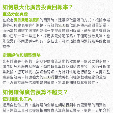
如何最大化廣告投資回報率？
靈活分配資源
在設定
廣告費用怎麼抓
的預算時，建議採取靈活的方式，根據市場
趨勢和具體表現進行調整。有效的
SEO
優化能夠帶來高質量流量，
而適當的關鍵字選擇則能進一步提高投資回報率。避免將所有資源
集中在某一單一渠道上，採用多元分配策略，不僅可分散風險，也
能保證在不同渠道中均有一定佔比，可以根據表現進行及時優化和
調整。
定期評估和調整策略
光有計畫是不夠的，定期評估廣告活動的效果是一個必要的步驟。
這包括分析廣告點擊率、銷售轉化率以及網站流量等。透過分析這
些數據，您可以找出強項和弱項，有針對性地進行調整，以提升整
體廣告效果。無論強大的
SEO行銷
策略如何強調數據驅動的重要
性，沒有持續評估和調整的策略，無法長期維持其有效性。
如何確保廣告預算不超支？
使用自動化工具
運用自動化工具，能夠幫助企業在
網站行銷
中有更清晰的預算控
制。這些工具可以提醒相關負責人注意超支警示，更進一步地分析