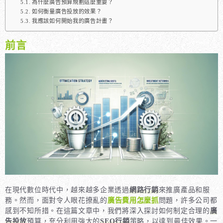
為什麼廣告預算規劃這麼重要？
如何衡量廣告投放的效果？
我應該如何開始我的廣告計畫？
前言
在現代數位時代中，越來越多企業透過
網路行銷
來推廣產品和服
務。然而，面對令人眼花撩亂的
廣告費用怎麼抓
問題，許多公司都
感到不知所措。在這篇文章中，我們將深入探討如何制定合理的
廣
告投放
預算，充分利用強大的
SEO行銷
策略，以達到最佳效果。一