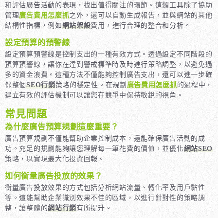
和評估廣告活動的表現，找出值得關注的環節。這類工具除了協助
管理
廣告費用怎麼抓
之外，還可以自動生成報告，並與網站的其他
結構性指標，例如
網站架設
費用，進行合理的整合和分析。
設定預算的預警線
設定預算預警線是控制支出的一種有效方式。透過設定不同階段的
預算預警線，讓你在達到警戒標準時及時進行策略調整，以避免過
多的資金浪費。這種方法不僅能夠控制廣告支出，還可以進一步確
保整個
SEO行銷
策略的穩定性。在規劃
廣告費用怎麼抓
的過程中，
建立有效的評估機制可以讓您在競爭中保持敏銳的視角。
常見問題
為什麼廣告預算規劃這麼重要？
廣告預算規劃不僅能幫助企業控制成本，還能確保廣告活動的成
功。充足的規劃能夠讓您理解每一筆花費的價值，並優化
網站SEO
策略，以實現最大化投資回報。
如何衡量廣告投放的效果？
衡量廣告投放效果的方式包括分析網站流量、轉化率及用戶黏性
等。這能幫助企業識別效果不佳的區域，以進行針對性的策略調
整，讓整體的
網站行銷
有所提升。