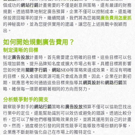
個成功的
網站行銷
計畫需要的不僅是創意與策略，還有嚴謹的財務
規劃。透過精準地制定廣告預算，企業不僅可以控制成本，還能確
保投資回報率的提升。繼續閱讀，我們將為您揭開
廣告費用怎麼抓
的神秘面紗，並為您提供實用的建議，讓您在上述挑戰中脫穎而
出。
如何開始規劃廣告費用？
制定清晰的目標
制定
廣告投放
計畫時，首先需要建立明確的目標。這些目標可以包
括增加銷售、提升品牌知名度或擴大市場占有率。具體目標將影響
您如何使用
關鍵字行銷
、
網站SEO
等策略來達成效果。若沒有明確
的目標，投入金錢和資源可能只會成為浪費。因此，企業在計劃初
期，就應思考如何通過這些目標來指導其
網頁設計
和
網路行銷
策
略，確保每一環節都朝著相同的方向而努力。
分析競爭對手的開支
觀察競爭對手的
網站行銷
策略和
廣告投放
預算不僅可以協助您找出
行業中的定位，還能幫助識別可以效仿或避免的錯誤。透過比較分
析，您可以了解他們哪種策略效果良好，並將其運用到自己的計畫
中。然而，過度模仿引發的同質性競爭可能導致市場份額的爭奪，
企業應不斷創新強化自己在市場上的獨特定位。