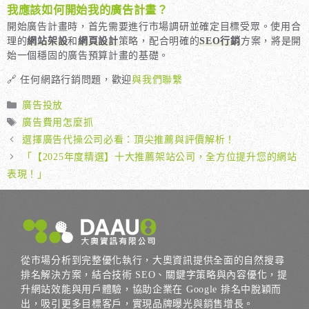
我應該如何開始我的廣告計畫？
開始廣告計畫時，首先需要進行市場調研並確定目標受眾。使用合
理的
網站架設
和
網頁設計
策略，配合明確的
SEO行銷
方案，將是開
始一個穩固的廣告預算計畫的基礎。
🔗 任何網路行銷問題，歡迎
與我們聯繫
分
廣告投放
類
標
廣告費用怎麼抓
籤
選擇廣告代操公司必看：頂尖推薦與評價解析！
「【2025年度精選】十大推薦架站公司，全方位提升您的網站
表現！」
從市場分析到完整優化執行，大奧資訊提供全面的自然搜尋
排名解決方案，結合技術 SEO、關鍵字策略與內容優化，提
升網站效能與用戶體驗，協助企業在 Google 排名中脫穎而
出，吸引更多目標客戶，實現品牌曝光與銷售增長。