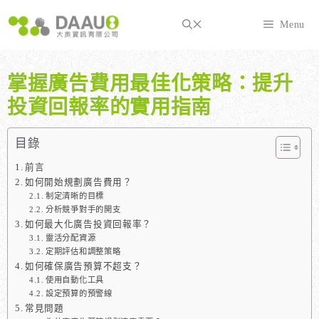
跳
至
Menu
主
要
內
掌握廣告費用最佳化策略：提升
容
投資回報率的實用指南
目錄
前言
如何開始規劃廣告費用？
制定清晰的目標
分析競爭對手的開支
如何最大化廣告投資回報率？
靈活分配資源
定期評估和調整策略
如何確保廣告預算不超支？
使用自動化工具
設定預算的預警線
常見問題