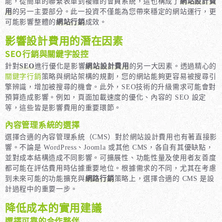
能，從簡單的聯繫表單到複雜的會員系統，這也構成了
網站設計費
用
的另一主要部分。此一投資不僅能為您帶來穩定的網站運行，更
可能影響整體的
網站行銷
成效。
影響設計費用的潛在因素
SEO行銷與關鍵字設控
針對
SEO
進行優化是影響
網站設計費用
的另一大因素。透過精心的
關鍵字行銷
策略與網站架構的規劃，您的網站能夠更容易被搜尋引
擎辨識，增加被搜尋的機會。此外，SEO技術的升級需求可能會對
預算造成影響。例如，頁面加載速度的優化、內容的 SEO 設定
等，這些皆是影響費用的重要環節。
內容管理系統的選擇
選擇合適的內容管理系統（CMS）對於
網站設計費用
也有著直接影
響。不論是 WordPress、Joomla 或其他 CMS，各自有其優缺點，
並對成本結構造成不同影響。可擴展性、功能性量及使用者友善度
都可能在評估費用時佔據重要地位。根據需求的不同，尤其在考慮
到未來可能的功能擴充與
網路行銷
策略上，選擇合適的 CMS 是設
計過程中的重要一步。
降低成本的實用建議
選擇可靠的合作夥伴