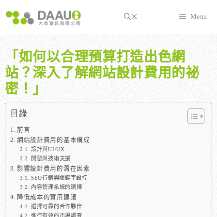
跳
至
Menu
主
要
內
「如何以合理預算打造出色網
容
站？深入了解網站設計費用的祕
密！」
目錄
前言
網站設計費用的基本構成
設計與UI/UX
開發與技術支援
影響設計費用的潛在因素
SEO行銷與關鍵字設控
內容管理系統的選擇
降低成本的實用建議
選擇可靠的合作夥伴
進行有效的市場調查