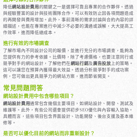
降低
網站設計費用
的關鍵之一是選擇可靠且專業的合作夥伴。透過
與經驗豐富的設計與技術團隊合作，可以有效防止因各項問題造成
的再開發與費用增加。此外，事前清晰的需求討論與合約內容的詳
細描述，也能在專案進行中減少不必要的溝通或誤解，大大提高工
作效率，進而降低總成本。
進行有效的市場調查
了解市場內不同設計公司的報價，並進行充分的市場調查，能夠為
您提供有力的參考依據。比價時，除了考慮價格，也要注意同行或
競爭對手的網站設計，了解他們在
網站行銷
及
廣告投放
上的策略。
這可以讓您在預算內獲得最大效益。透過分析競爭對手的成功案
例，您可做出更具競爭力的網站方案，進而節省開支。
常見問題問答
網站設計費用中包含哪些項目？
網站設計費用
通常包含幾個主要項目，如網站設計、開發、測試及
維護等。此外，有些公司還會提供初步SEO優化與內容輸入協助。
具體而言，這些項目包含界面設計、功能開發、後台支援及基本維
修等。
是否可以優化目前的網站而非重新設計？