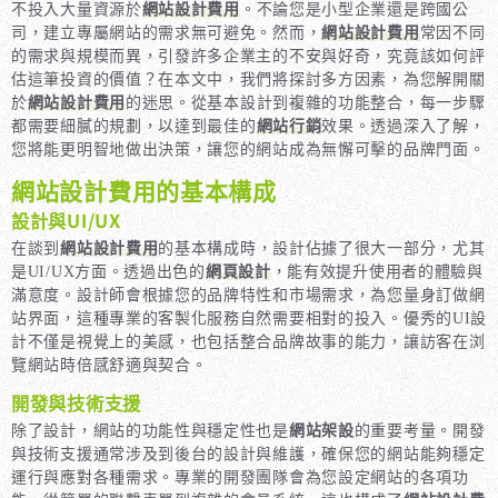
不投入大量資源於
網站設計費用
。不論您是小型企業還是跨國公
司，建立專屬網站的需求無可避免。然而，
網站設計費用
常因不同
的需求與規模而異，引發許多企業主的不安與好奇，究竟該如何評
估這筆投資的價值？在本文中，我們將探討多方因素，為您解開關
於
網站設計費用
的迷思。從基本設計到複雜的功能整合，每一步驟
都需要細膩的規劃，以達到最佳的
網站行銷
效果。透過深入了解，
您將能更明智地做出決策，讓您的網站成為無懈可擊的品牌門面。
網站設計費用的基本構成
設計與UI/UX
在談到
網站設計費用
的基本構成時，設計佔據了很大一部分，尤其
是UI/UX方面。透過出色的
網頁設計
，能有效提升使用者的體驗與
滿意度。設計師會根據您的品牌特性和市場需求，為您量身訂做網
站界面，這種專業的客製化服務自然需要相對的投入。優秀的UI設
計不僅是視覺上的美感，也包括整合品牌故事的能力，讓訪客在浏
覽網站時倍感舒適與契合。
開發與技術支援
除了設計，網站的功能性與穩定性也是
網站架設
的重要考量。開發
與技術支援通常涉及到後台的設計與維護，確保您的網站能夠穩定
運行與應對各種需求。專業的開發團隊會為您設定網站的各項功