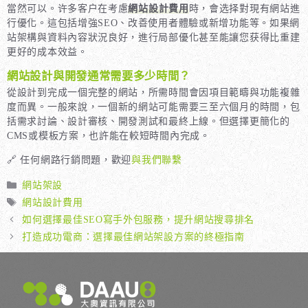
當然可以。许多客户在考慮
網站設計費用
時，會选择對現有網站進
行優化。這包括增強SEO、改善使用者體驗或新增功能等。如果網
站架構與資料內容狀況良好，進行局部優化甚至能讓您获得比重建
更好的成本效益。
網站設計與開發通常需要多少時間？
從設計到完成一個完整的網站，所需時間會因項目範疇與功能複雜
度而異。一般來說，一個新的網站可能需要三至六個月的時間，包
括需求討論、設計審核、開發測試和最終上線。但選擇更簡化的
CMS或模板方案，也許能在較短時間內完成。
🔗 任何網路行銷問題，歡迎
與我們聯繫
分
網站架設
類
標
網站設計費用
籤
如何選擇最佳SEO寫手外包服務，提升網站搜尋排名
打造成功電商：選擇最佳網站架設方案的終極指南