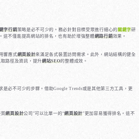
鍵字行銷
策略是必不可少的。務必針對目標受眾進行細心的
關鍵字
研
。這不僅能提高網站的排名，也有助於增強整體
網路行銷
效果。
用響應式
網頁設計
來滿足各式裝置訪問需求。此外，網站結構的健全
的抓取路徑及資訊，提升
網站SEO
的整體成效。
可少的步驟。借助Google Trends或是其他第三方工具，更
優質
網頁設計
公司”可以比單一的“
網頁設計
”更加容易獲得排名。這不