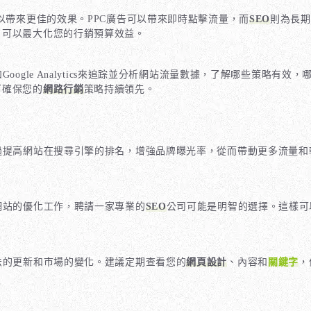
) 的策略可以帶來更佳的效果。PPC廣告可以帶來即時點擊流量，而
SEO
則為長期
，可以最大化您的行銷預算效益。
oogle Analytics來追踪並分析網站流量數據，了解哪些策略
可確保您的
網路行銷
策略持續領先。
過提高網站在搜尋引擎的排名，增強品牌曝光率，從而帶動更多流量和
網站的優化工作，聘請一家專業的
SEO
公司可能是明智的選擇。這樣可
法的更新和市場的變化。建議定期查看您的
網頁設計
、內容和
關鍵字
，