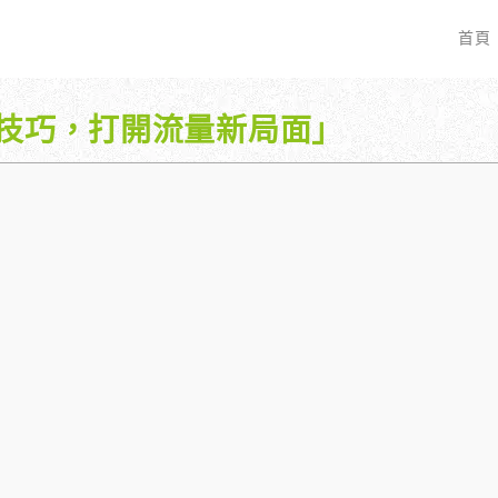
首頁
銷技巧，打開流量新局面」
EO 服務？
全面優化網站語法：提升SEO表現
廣告行銷基礎知識
服務最適合我的業務？
關鍵字分析：精準制定SEO策略
廣告平台與策略選擇
具體流程是什麼？
調整SEO關鍵字分布：精準地收錄
Google Ads 和 Facebook 廣
大奧專業寫手團隊：賦予深度與價值
預算與效益管理
行動優化與語法微調：搜尋引擎更愛
廣告投放後如何追蹤成效？