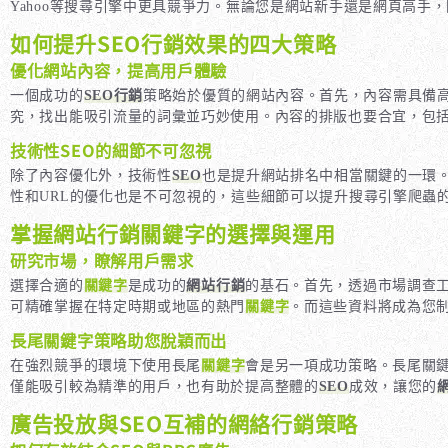
Yahoo等搜尋引擎中更具競爭力。無論您是網站新手還是網頁高手
如何提升SEO行銷效果的四大策略
優化網站內容，提高用戶體驗
一個成功的
SEO行銷
策略始於優質的網站內容。首先，內容需具備
究，找出能吸引流量的詞彙並巧妙使用。內容的排版也要合宜，包
技術性SEO的細節不可忽視
除了內容優化外，技術性
SEO
也是提升網站排名中相當關鍵的一環
性和URL的優化也是不可忽視的，這些細節可以提升搜尋引擎爬蟲的效率
掌握網站行銷關鍵字的選擇與運用
研究市場，瞭解用戶需求
選擇合適的
關鍵字
是成功的
網站行銷
的基石。首先，透過市場調查工具
可精確掌握在特定時期或地區的熱門
關鍵字
。而這些資料將成為您
長尾關鍵字策略助您脫穎而出
在強烈競爭的環境下使用長尾
關鍵字
會是另一項成功策略。長尾關
僅能吸引較為精準的用戶，也有助於提高整體的
SEO
成效，讓您的
廣告投放與SEO互補的網絡行銷策略