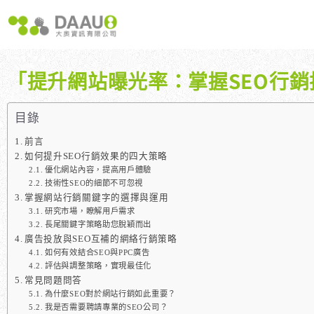
跳
至
主
要
內
「提升網站曝光率：掌握SEO行
容
大奧獨家 AISEO矩陣系統｜SEO自動化輕鬆佈局關鍵字
如何開始 SEO？新手指南
我們提供哪些 S
八大專業SEO服務：網站流量快速成長
SEO 的定義與基本概念
如何知道哪些
目錄
SEO 救星：你的網站沒有自然流量嗎？
SEO 的運作原理
SEO 優化的
前言
專業SEO撰寫：提升網站SEO自然排序
SEO 的重要性：為什麼企業需要它？
如何提升SEO行銷效果的四大策略
優化網站內容，提高用戶體驗
維基百科：提升品牌形象與SEO的雙贏策略
什麼是白帽SEO、灰帽SEO與黑帽SEO？
技術性SEO的細節不可忽視
網站系統開發：打造高效能業務需求的網站
掌握網站行銷關鍵字的選擇與運用
研究市場，瞭解用戶需求
長尾關鍵字策略助您脫穎而出
廣告投放與SEO互補的網絡行銷策略
如何有效結合SEO與PPC廣告
評估與調整策略，實現最佳化
常見問題問答
為什麼SEO對於網站行銷如此重要？
我是否需要聘請專業的SEO公司？