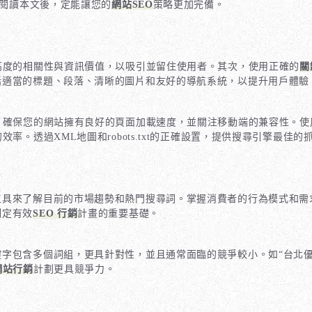
，閱讀本文後，定能讓您的
網站SEO
策略更加完備。
高度的相關性與資訊價值，以吸引並留住使用者。其次，使用正確的
關
括適當的標題、段落、清晰的圖片和友好的導航系統，以提升用戶體驗
。確保您的網站擁有良好的頁面加載速度，並關注移動端的兼容性。使
。透過XML地圖和robots.txt的正確設置，提供搜尋引擎最佳
來了解目前的市場趨勢和熱門搜尋詞。掌握消費者的行為模式和需求是必不
制定有效
SEO 行銷
計畫的重要基礎。
鍵字包含多個詞組，更具針對性，並且通常面臨的競爭較小。如“台北
網站行銷
計劃更具競爭力。