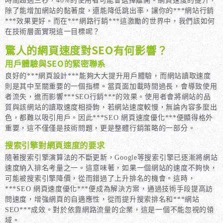
時間超過三秒，40%的使用者可能會選擇離開。網頁速度的提升，
除了能增加網站的黏著度，還能降低跳出率，讓你的***網站行銷
***效果更好。而在***網路行銷***這激勵的世界中，我們該如何
在技術層面實現這一目標呢？
驚人的網頁速度對SEO有何影響？
用戶體驗與SEO的緊密聯系
良好的***網頁設計***能夠大大提升用戶體驗，而網站讀取速度
則是其中至關重要的一個指標。當頁面加載時間過長，會導致使用
者流失，進而影響***SEO行銷***的效果。使用者會將網站的品
質與該網站的讀取速度相掛鉤，若網站速度較慢，無論內容多麼出
色，都難以吸引用戶。因此***SEO 網頁速度優化***便顯得格外
重要，這不僅僅是技術問題，更是整體行銷策略的一部分。
搜索引擎對網頁速度的要求
隨著搜索引擎演算法的不斷更新，Google等搜索引擎已逐漸將網站
速度納入排名考量之一。這意味著，如果一個網站的速度不夠快，
可能被搜索引擎降價，從而錯過了上升排名的機會。這時，
***SEO 網頁速度優化***便成為解決方案，通過技術手段提高訪
問速度，增強網頁的自適應性，從而提升搜索排名和***網站
SEO***成效。對於依靠網路流量的企業，這是一個不能忽視的領
域。