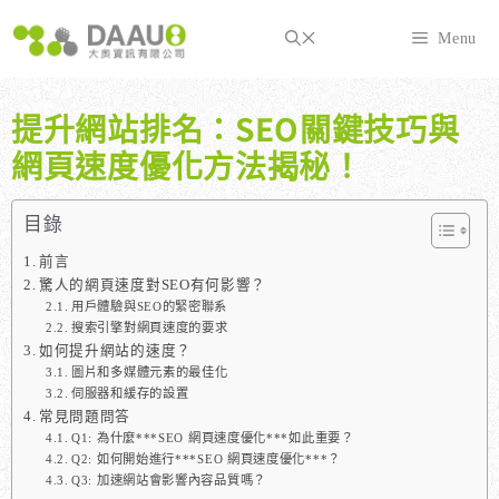
跳
至
Menu
主
要
內
提升網站排名：SEO關鍵技巧與
容
網頁速度優化方法揭秘！
目錄
前言
驚人的網頁速度對SEO有何影響？
用戶體驗與SEO的緊密聯系
搜索引擎對網頁速度的要求
如何提升網站的速度？
圖片和多媒體元素的最佳化
伺服器和緩存的設置
常見問題問答
Q1: 為什麼***SEO 網頁速度優化***如此重要？
Q2: 如何開始進行***SEO 網頁速度優化***？
Q3: 加速網站會影響內容品質嗎？