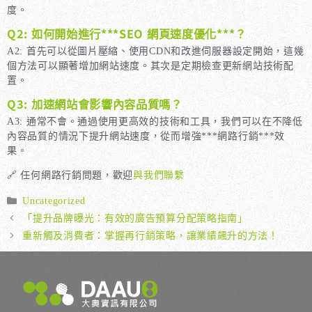
度。
Q2: 如何開始進行***SEO 網頁速度優化***？
A2: 首先可以從圖片壓縮、使用CDN和改進伺服器設定開始，這幾
個方法可以顯著增加網站速度。其次是定期檢查更新網站技術配
置。
Q3: 加速網站會影響內容品質嗎？
A3: 通常不會。通過使用更高效的技術和工具，我們可以在不降低
內容品質的情況下提升網站速度，從而增強***網路行銷***效
果。
🔗 任何網路行銷問題，歡迎
與我們聯繫
分
Uncategorized
類
「提升品牌曝光：有效的廣告預算分配策略指南」
重新觸及消費者：掌握再行銷策略，讓業績飆升的方法！