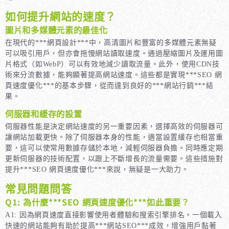
如何提升網站的速度？
圖片和多媒體元素的最佳化
在現代的***網頁設計***中，高清圖片和豐富的多媒體元素無疑
可以吸引用戶，但亦會拖慢網站讀取速度。通過壓縮圖片及運用圖
片格式（如WebP）可以有效地減少讀取流量。此外，使用CDN技
術來分流數據，能夠顯著提高網站速度。這些都是實現***SEO 網
頁速度優化***的基本步驟，從而達到良好的***網站行銷***結
果。
伺服器和緩存的設置
伺服器性能是決定網站速度的另一重要因素，選擇高效的伺服器可
讓網站加載更快。除了伺服器本身的性能，適當設置緩存也相當重
要，這可以使常用數據存儲於本地，減輕伺服器負擔。同時應定期
更新伺服器的技術配置，以跟上不斷增長的流量需要。這些措施對
提升***SEO 網頁速度優化***來說，無疑是一大助力。
常見問題問答
Q1: 為什麼***SEO 網頁速度優化***如此重要？
A1: 因為網頁速度直接影響使用者體驗和搜索引擎排名。一個載入
快速的網站能夠有助於提高***網站SEO***成效，增強用戶黏著