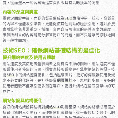
度，從而選出一些容易衝進首頁但卻具有高轉換率的詞彙。
內容的深度與廣度
當選定關鍵字後，內容的質量便成為
SEO
策略中另一核心。高質量
的內容不僅能吸引讀者，更能促使其他網站的鏈接引用，這對於搜
索引擎排名非常重要。然而，寫內容時需注意的是其深度與廣度，
確保所創立的內容能充分解答用戶的問題，而不只是浮光掠影地回
答一般性問題。
技術SEO：確保網站基礎結構的最佳化
提升網站速度及使用者體驗
網站速度及其使用者體驗兩者之間有捨不掉的關聯。網站速度不僅
影響使用者停留的時間，還會直接影響搜尋引擎對網站的評價。技
術
SEO
中的網站速度優化，包括壓縮圖片、更好的伺服器使用及減
少不必要的代码等，是打造優質
網頁設計
不可忽視的步驟。良好的
使用者體驗不僅吸引更多潛在客戶，更提升網站在搜尋引擎中的可
見性。
網站架設與結構優化
良好的網站架設與結構對
網站SEO
影響至深。網站的結構必須便於
搜尋引擎的索引爬行，而便於使用者導航。這一般包括：最佳化的