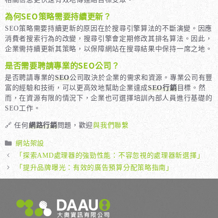
為何SEO策略需要持續更新？
SEO策略需要持續更新的原因在於搜尋引擎算法的不斷演變。因應
消費者搜索行為的改變，搜尋引擎會定期修改其排名算法。因此，
企業需持續更新其策略，以保障網站在搜尋結果中保持一席之地。
是否需要聘請專業的SEO公司？
是否聘請專業的
SEO
公司取決於企業的需求和資源。專業公司有豐
富的經驗和技術，可以更高效地幫助企業達成
SEO行銷
目標。然
而，在資源有限的情況下，企業也可選擇培訓內部人員進行基礎的
SEO工作。
🔗 任何
網路行銷
問題，歡迎
與我們聯繫
分
網站架設
類
「探索AMD處理器的強勁性能：不容忽視的處理器新選擇」
「提升品牌曝光：有效的廣告預算分配策略指南」