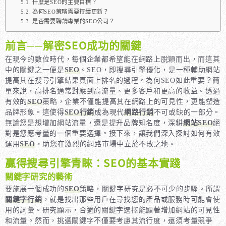
什麼是SEO的主要目標？
為何SEO策略需要持續更新？
是否需要聘請專業的SEO公司？
前言──解密SEO成功的關鍵
在現今的數位時代，每個企業都希望能在網路上脫穎而出，而這其
中的關鍵之一便是
SEO
。SEO，即搜尋引擎優化，是一種輔助網站
提高其在搜尋引擎結果頁面上排名的過程。為何SEO如此重要？簡
單來說，高排名通常對應到高流量、更多客戶和更高的收益。透過
有效的
SEO
策略，企業不僅能提高其在網路上的可見性，更能塑造
品牌形象。這使得
SEO行銷
成為現代
網路行銷
不可或缺的一部分。
無論您是想增加網站流量，還是提升品牌知名度，深耕
網站SEO
絕
對是您應考量的一個重要選擇。接下來，讓我們深入探討如何有效
運用
SEO
，助您在激烈的網路市場中立於不敗之地。
贏得搜尋引擎青睞：SEO的基本實踐
關鍵字研究的藝術
要施展一個成功的
SEO
策略，關鍵字研究是必不可少的步驟。所謂
關鍵字行銷
，就是找出那些用戶在尋找您的產品或服務時可能會使
用的詞彙。研究顯示，合適的關鍵字選擇能顯著增加網站的可見性
和流量。然而，挑選關鍵字不僅要考慮其流行度，還須考量競爭