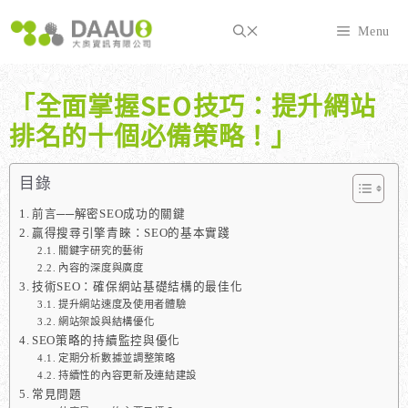
跳
至
Menu
主
要
內
「全面掌握SEO技巧：提升網站
容
排名的十個必備策略！」
目錄
前言──解密SEO成功的關鍵
贏得搜尋引擎青睞：SEO的基本實踐
關鍵字研究的藝術
內容的深度與廣度
技術SEO：確保網站基礎結構的最佳化
提升網站速度及使用者體驗
網站架設與結構優化
SEO策略的持續監控與優化
定期分析數據並調整策略
持續性的內容更新及連結建設
常見問題