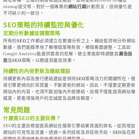
網址架構、正確的網頁標題及描述、及時更新的robots.txt檔及
sitemap提交等。對於一個專業的
網站行銷
計劃而言，技術優化是
不可缺少的一部分。
SEO策略的持續監控與優化
定期分析數據並調整策略
所有的
SEO
工作都必須建立在數據分析之上。藉由監控和分析網站
數據，我們能精準地了解哪個策略有效，哪個需要調整。工具如
Google Analytics能提供寶貴的見解，使企業能即時調整其
廣告投
放
及
SEO
策略，以期達到最佳效果。
持續性的內容更新及連結建設
持續更新內容及進行連結建設是保持
SEO
策略活力的關鍵所在。搜
尋引擎更傾向於高質量、不斷更新的網站。因此，不僅要定期更新
網站內的內容，也須不斷加強內外部連結。這樣不僅能提高網站權
威度，更能增強用戶的忠誠度及品牌信賴度。
常見問題
什麼是SEO的主要目標？
SEO的主要目標是提高網站在搜尋引擎結果頁面的排名，從而增加
網站的可見性及流量。透過一系列技術及非技術手段，
SEO
旨在將
相關信息更快速有效地傳達給目標受眾。