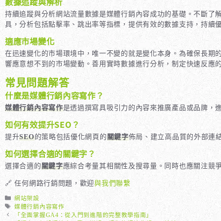
數據追蹤與解析
持續追蹤與分析網站流量數據是媒體行銷內容成功的基礎。不斷了
具，分析包括點擊率、跳出率等指標，提供有效的數據支持，持續
適應市場變化
在迅速變化的市場環境中，唯一不變的就是變化本身。為確保長期
響應意想不到的市場變動。善用實時數據進行分析，制定快速反應
常見問題解答
什麼是媒體行銷內容寫作？
媒體行銷內容寫作
是透過撰寫具吸引力的內容來推廣產品或品牌，
如何有效提升SEO？
提升
SEO
的策略包括優化網頁的
關鍵字
佈局、建立高品質的外部連
如何選擇合適的關鍵字？
選擇合適的
關鍵字
應綜合考量其相關性及搜尋量。同時也應關注競
🔗 任何網路行銷問題，歡迎
與我們聯繫
分
網站架設
類
標
媒體行銷內容寫作
籤
「全面掌握GA4：從入門到進階的完整教學指南」