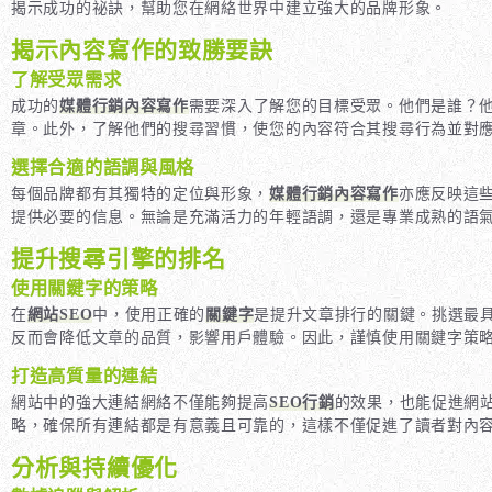
揭示成功的祕訣，幫助您在網絡世界中建立強大的品牌形象。
揭示內容寫作的致勝要訣
了解受眾需求
成功的
媒體行銷內容寫作
需要深入了解您的目標受眾。他們是誰？
章。此外，了解他們的搜尋習慣，使您的內容符合其搜尋行為並對
選擇合適的語調與風格
每個品牌都有其獨特的定位與形象，
媒體行銷內容寫作
亦應反映這
提供必要的信息。無論是充滿活力的年輕語調，還是專業成熟的語
提升搜尋引擎的排名
使用關鍵字的策略
在
網站SEO
中，使用正確的
關鍵字
是提升文章排行的關鍵。挑選最
反而會降低文章的品質，影響用戶體驗。因此，謹慎使用關鍵字策
打造高質量的連結
網站中的強大連結網絡不僅能夠提高
SEO行銷
的效果，也能促進網
略，確保所有連結都是有意義且可靠的，這樣不僅促進了讀者對內
分析與持續優化