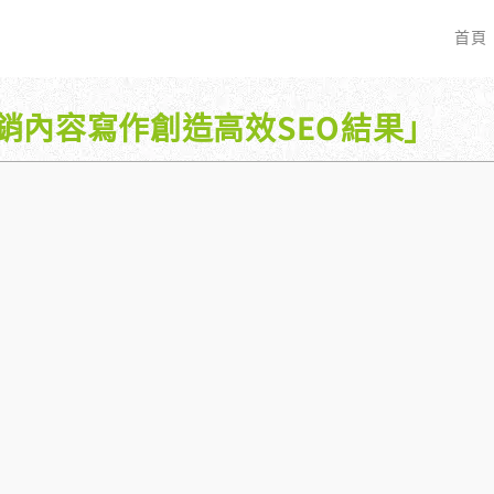
首頁
銷內容寫作創造高效SEO結果」
EO 服務？
全面優化網站語法：提升SEO表現
廣告行銷基礎知識
服務最適合我的業務？
關鍵字分析：精準制定SEO策略
廣告平台與策略選擇
具體流程是什麼？
調整SEO關鍵字分布：精準地收錄
Google Ads 和 Facebook 廣
大奧專業寫手團隊：賦予深度與價值
預算與效益管理
行動優化與語法微調：搜尋引擎更愛
廣告投放後如何追蹤成效？