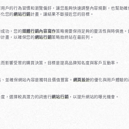
解用戶的行為習慣和瀏覽偏好，讓您能夠快速調整內容規劃，也幫助確
優化您的
網站行銷
計畫，讓結果不斷接近您的目標。
的成功，您的
媒體行銷內容寫作
策略需要保持足夠的靈活性與時俱進。
的計畫，以確保您的
網站行銷
策略始終站在最前列。
進而影響受眾的購買決策。目標是提高品牌知名度與客戶互動率。
結、並確保網站內容是獨特且價值豐富。
網頁設計
的優化與用戶體驗的
爭度，選擇較具潛力的詞進行
網站行銷
，以提升網站的曝光機會。