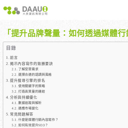
跳
至
主
要
內
「提升品牌聲量：如何透過媒體行
容
大奧獨家 AISEO矩陣系統｜SEO自動化輕鬆佈局關鍵字
如何開始 SEO？新手指南
我們提供哪些 S
八大專業SEO服務：網站流量快速成長
SEO 的定義與基本概念
如何知道哪些
目錄
SEO 救星：你的網站沒有自然流量嗎？
SEO 的運作原理
SEO 優化的
前言
專業SEO撰寫：提升網站SEO自然排序
SEO 的重要性：為什麼企業需要它？
揭示內容寫作的致勝要訣
了解受眾需求
維基百科：提升品牌形象與SEO的雙贏策略
什麼是白帽SEO、灰帽SEO與黑帽SEO？
選擇合適的語調與風格
網站系統開發：打造高效能業務需求的網站
提升搜尋引擎的排名
使用關鍵字的策略
打造高質量的連結
分析與持續優化
數據追蹤與解析
適應市場變化
常見問題解答
什麼是媒體行銷內容寫作？
如何有效提升SEO？