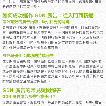
告。因此，對於希望加強品牌附加值的企業而言，選擇
GDN 廣告
是邁向成功的重要一步。
如何成功運作 GDN 廣告：從入門到精通
設計有效的廣告內容：吸引目光的關鍵
要有效運作
GDN 廣告
，首先需要設計一個能夠吸引目光的廣告內
容。
網頁設計
在此處扮演重要角色。一個設計良好的廣告應該包含
具有吸引力的視覺元素、明確的行動呼籲（CTA），以及與品牌一
致的設計風格。同時，根據不同的受眾群體調整廣告的風格與用
詞，確保每位潛在客戶都能產生共鳴。
監控與優化：成功的持續秘訣
成功的廣告策略離不開持續的監控與優化。利用 A/B 測試來評估
不同廣告版本的效果，從數據中得出寶貴的見解，進而對廣告內容
或定向策略進行相應的調整。這樣的過程不僅可以提高
廣告投放
效
率，還能確保廣告預算的最大化效益。在此過程中，懂得分析與理
解關鍵數據是至關重要的技能。
GDN 廣告的常見疑問解答
GDN 廣告適合哪些行業使用？
無論是產品銷售、服務推廣、甚至是提高品牌知名度，
GDN 廣告