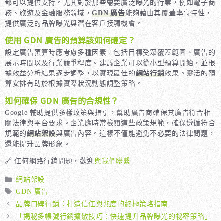
都可以提供支持。尤其對於那些需要廣泛曝光的行業，例如電子商
務、旅遊及金融服務領域，
GDN 廣告
能夠藉由其覆蓋率高特性，
提供廣泛的品牌曝光與潛在客戶接觸機會。
使用 GDN 廣告的預算該如何確定？
設定廣告預算時應考慮多種因素，包括目標受眾覆蓋範圍、廣告的
展示時間以及行業競爭程度。建議企業可以從小型預算開始，並根
據效益分析結果逐步調整，以實現最佳的
網站行銷
效果。靈活的預
算安排有助於根據實際狀況動態調整策略。
如何確保 GDN 廣告的合規性？
Google 輔助提供多樣政策與指引，幫助廣告商確保其廣告符合相
關法律與平台要求。企業應時常檢閱這些政策規範，確保遵循符合
規範的
網站架設
與廣告內容。這樣不僅能避免不必要的法律問題，
還能提升品牌形象。
🔗 任何網路行銷問題，歡迎
與我們聯繫
分
網站架設
類
標
GDN 廣告
籤
品牌口碑行銷：打造信任與熱度的終極策略指南
「揭秘多帳號行銷擴散技巧：快速提升品牌曝光的祕密策略」