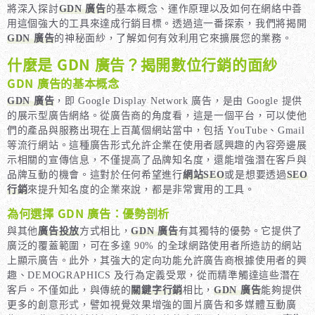
將深入探討
GDN 廣告
的基本概念、運作原理以及如何在網絡中善
用這個強大的工具來達成行銷目標。透過這一番探索，我們將揭開
GDN 廣告
的神秘面紗，了解如何有效利用它來擴展您的業務。
什麼是 GDN 廣告？揭開數位行銷的面紗
GDN 廣告的基本概念
GDN 廣告
，即 Google Display Network 廣告，是由 Google 提供
的展示型廣告網絡。從廣告商的角度看，這是一個平台，可以使他
們的產品與服務出現在上百萬個網站當中，包括 YouTube、Gmail
等流行網站。這種廣告形式允許企業在使用者感興趣的內容旁邊展
示相關的宣傳信息，不僅提高了品牌知名度，還能增強潛在客戶與
品牌互動的機會。這對於任何希望進行
網站SEO
或是想要透過
SEO
行銷
來提升知名度的企業來說，都是非常實用的工具。
為何選擇 GDN 廣告：優勢剖析
與其他
廣告投放
方式相比，
GDN 廣告
有其獨特的優勢。它提供了
廣泛的覆蓋範圍，可在多達 90% 的全球網路使用者所造訪的網站
上顯示廣告。此外，其強大的定向功能允許廣告商根據使用者的興
趣、DEMOGRAPHICS 及行為定義受眾，從而精準觸達這些潛在
客戶。不僅如此，與傳統的
關鍵字行銷
相比，
GDN 廣告
能夠提供
更多的創意形式，譬如視覺效果增強的圖片廣告和多媒體互動廣