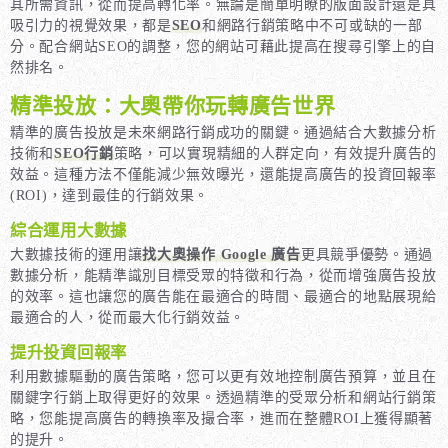
其所需資訊，從而提高轉化率。無論是簡單明瞭的版面設計還是具
吸引力的視覺效果，都是
SEO
和網路行銷策略中不可或缺的一部
分。配合網站SEO的調整，您的網站可藉此提高在搜尋引擎上的自
然排名。
精準投放：大奧帶你玩轉廣告世界
精準的廣告投放是未來網路行銷成功的關鍵。通過結合大數據分析
技術和
SEO行銷
策略，可以實現精細的人群定向，有效提升廣告的
效益。這種方法不僅能減少無效曝光，還能提高廣告的投資回報率
(ROI)，達到最佳的行銷效果。
綜合運用大數據
大數據技術的運用讓
找大奧操作 Google 廣告
更具競爭優勢。通過
數據分析，能精準識別目標受眾的特徵和行為，從而增強廣告投放
的效率。這也讓您的廣告能在最適合的時間、最適合的地點展現給
最適合的人，從而最大化行銷效益。
提升投資回報率
利用數據驅動的廣告策略，您可以更有效地控制廣告預算，並且在
關鍵字行銷上取得更好的效果。透過精準的受眾分析和網站行銷策
略，您能提高廣告的轉換率及撮合率，進而在整體ROI上獲得顯著
的提升。