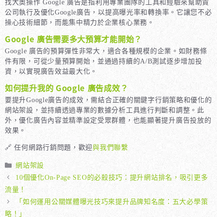
找大奧操作 Google 廣告是指利用專業團隊的工具和經驗來幫助貴
公司執行及優化Google廣告，以提高曝光率和轉換率。它讓您不必
操心技術細節，而能集中精力於企業核心業務。
Google 廣告需要多大預算才能開始？
Google 廣告的預算彈性非常大，適合各種規模的企業。如財務條
件有限，可從少量預算開始，並通過持續的A/B測試逐步增加投
資，以實現廣告效益最大化。
如何提升我的 Google 廣告成效？
要提升Google廣告的成效，需結合正確的關鍵字行銷策略和優化的
網站架設，並持續透過專業的數據分析工具進行判斷和調整。此
外，優化廣告內容並精準設定受眾群體，也能顯著提升廣告投放的
效果。
🔗 任何網路行銷問題，歡迎
與我們聯繫
分
網站架設
類
10個優化On-Page SEO的必殺技巧：提升網站排名，吸引更多
流量！
「如何運用公關媒體曝光技巧來提升品牌知名度：五大必學策
略！」