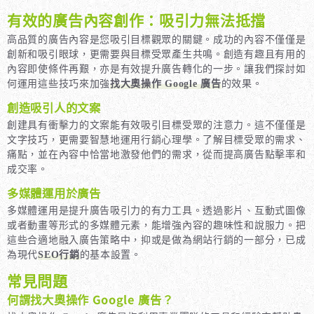
有效的廣告內容創作：吸引力無法抵擋
高品質的廣告內容是您吸引目標觀眾的關鍵。成功的內容不僅僅是
創新和吸引眼球，更需要與目標受眾產生共鳴。創造有趣且有用的
內容即使條件再艱，亦是有效提升廣告轉化的一步。讓我們探討如
何運用這些技巧來加強
找大奧操作 Google 廣告
的效果。
創造吸引人的文案
創建具有衝擊力的文案能有效吸引目標受眾的注意力。這不僅僅是
文字技巧，更需要智慧地運用行銷心理學。了解目標受眾的需求、
痛點，並在內容中恰當地激發他們的需求，從而提高廣告點擊率和
成交率。
多媒體運用於廣告
多媒體運用是提升廣告吸引力的有力工具。透過影片、互動式圖像
或者動畫等形式的多媒體元素，能增強內容的趣味性和說服力。把
這些合適地融入廣告策略中，抑或是做為網站行銷的一部分，已成
為現代
SEO行銷
的基本設置。
常見問題
何謂找大奧操作 Google 廣告？