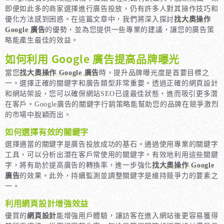
即便如此多的商家選擇進行廣告投放，仍有許多人對其操作技巧和
優化方法感到困惑。在這篇文章中，我們將深入探討
找大奧操作
Google 廣告
的優勢，並為您提供一些專業的建議，讓您的廣告策
略能產生最佳的效益。
如何利用 Google 廣告提高品牌曝光
當您
找大奧操作 Google 廣告
時，提升品牌曝光度是首要目標之
一。選擇正確的關鍵字和廣告類型非常重要。透過正確的網頁設計
和網站架設，您可以確保網站SEO已達最佳狀態，進而吸引更多潛
在客戶。Google廣告的關鍵字行銷策略能幫助您的品牌在競爭激烈
的市場中脫穎而出。
如何選擇有效的關鍵字
選擇適當的關鍵字是廣告投放成功的基石。通過使用專業的關鍵字
工具，可以分析出潛在客戶常使用的關鍵字。有效地利用這些關鍵
字，將有助於提高廣告的轉換率，進一步強化
找大奧操作 Google
廣告
的效果。此外，持續監測並調整關鍵字是維持競爭力的要素之
一。
利用網頁設計增強效益
優質的
網頁設計
能增強用戶體驗，讓訪客在進入網站後更容易獲得