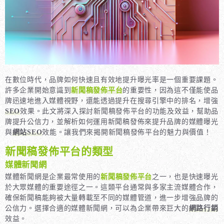
在數位時代，品牌如何快速且有效地提升曝光率是一個重要課題。
許多企業開始意識到
新聞稿發佈平台
的重要性，因為這不僅能使品
牌迅速地進入媒體視野，還能透過提升在搜尋引擎中的排名，增強
SEO
效果。此文將深入探討新聞稿發佈平台的功能及效益，幫助品
牌提升公信力，並解析如何運用新聞稿發佈來提升品牌的媒體曝光
與
網站SEO
效能。讓我們來揭開新聞稿發佈平台的魅力與價值！
新聞稿發佈平台的類型
媒體新聞網
媒體新聞網是企業最常使用的
新聞稿發佈平台
之一，也是快速曝光
於大眾媒體的重要途徑之一。這類平台通常與多家主流媒體合作，
確保新聞稿能夠被大量轉載至不同的媒體管道，進一步增強品牌的
公信力。選擇合適的媒體新聞網，可以為企業帶來巨大的
網路行銷
效益。