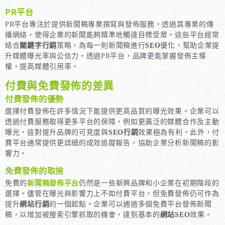
PR平台
PR平台專注於提供新聞稿專業撰寫與發佈服務，透過其專業的傳
播網絡，使得企業的新聞能夠精準地觸達目標受眾。這些平台經常
结合
關鍵字行銷
策略，為每一則新聞稿進行
SEO
優化，幫助企業提
升媒體曝光率與公信力。透過PR平台，品牌更能掌握發佈主導
權，提高媒體引用率。
付費與免費發佈的差異
付費發佈的優勢
選擇付費發佈在許多情況下能提供更高品質的曝光效果。企業可以
透過付費服務取得更多平台的保障，例如更廣泛的媒體合作及主動
曝光，這對提升品牌的可見度與
SEO行銷
效果極為有利。此外，付
費平台通常提供更詳細的成效追蹤報告，協助企業分析新聞稿的影
響力。
免費發佈的取捨
免費的
新聞稿發佈平台
仍然是一些新興品牌和小企業在初期階段的
選擇。儘管在曝光與影響力上不如付費平台，但免費發佈仍可作為
提升
網站行銷
的一個起點。企業可以通過多個免費平台發佈新聞
稿，以增加被搜索引擎抓取的機會，達到基本的
網站SEO
效果。