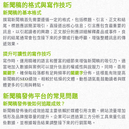
新聞稿的格式與寫作技巧
新聞稿的基本格式
撰寫新聞稿首先需要遵循一定的格式，包括標題、引言、正文和結
尾。標題應該簡潔吸引，直接道出核心信息；引言應包含最重要的
訊息，以引起讀者的興趣；正文部分則應詳細解釋產品或事件。良
好的結尾通常會包含接下來的步驟或行動呼籲，增強整體訊息的傳
遞效果。
提升可讀性的寫作技巧
寫作時，運用精確的語言和豐富的細節來增強新聞稿的吸引力。適
當地加入數據與案例可以提升信息的權威性與說服力。同時，善用
關鍵字
，確保每段落都有足夠頻率的
關鍵字
分佈，這樣能有效提高
新聞稿的
SEO
績效，相較於枯燥的文體，動態語氣能鼓勵讀者與媒
體更多的引用與轉貼。
新聞稿發佈平台的常見問題
新聞稿發佈後如何追蹤成效？
新聞稿發佈後的成效追蹤主要依賴於媒體引用次數、網站流量增加
情形及品牌搜尋量的提升。企業可以透過第三方分析工具來量化這
些數據，並根據報告結果調整接下來的行銷策略。