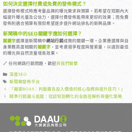
如何決定選擇付費或免費的發佈模式？
選擇發佈模式時應考量品牌的曝光需求與預算。若希望在短期內大
幅提升曝光量及公信力，選擇付費發佈能帶來更好的效果；而免費
發佈則適合預算有限但希望逐步提升網站排名的新興品牌。
新聞稿中的
SEO
關鍵字應如何選擇？
關鍵字
選擇是新聞稿中
網站行銷
成敗的關鍵一環。企業應選擇與自
身業務高度相關的
關鍵字
，並考慮競爭程度與搜索量，以達到最佳
的曝光與自然流量增長效果。
🔗 任何網路行銷問題，歡迎
與我們聯繫
分
深度SEO
類
標
新聞稿發佈平台
籤
「揭密ROAS：判斷廣告投入價值的核心指標與提升技巧！」
精準行銷漏斗追蹤：從認知到轉化的全路徑解析與優化策略