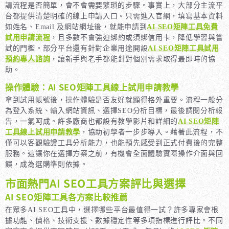
請流程是否簡單，會不會需要繁瑣的步驟。事實上，大部分主流平
台都提供清楚明確的線上申請入口。只需進入官網，填寫基本資料
如姓名、Email 及網站網址後，就能申請到
AI SEO矩陣工具免費
試用申請流程
，且多數不會強迫綁約或須綁信用卡，降低學習與嘗
試的門檻。部分平台還有針對企業用途開設
AI SEO矩陣工具試用
預約專人諮詢
，讓新手與老手都能針對個別需求取得最即時的協
助。
操作體驗：AI SEO矩陣工具線上試用申請教學
拿到試用帳號後，操作體驗是否友好就顯得格外重要。流程一般分
為登入系統、輸入網站資訊、選擇SEO分析目標，最後調閱分析報
告，一氣呵成。許多廠商也都設有教學影片和詳細的
AI SEO矩陣
工具線上試用申請教學
，協助初學者一步步導入。藉著此流程，不
僅可以客觀驗證工具分析能力，也能預先感受到正式付費後的完整
服務。這讓你在選擇方案之前，有機會全面體驗實際操作介面與回
饋，成為選購準則依據。
市面熱門AI SEO工具方案評比與選擇
AI SEO矩陣工具各方案比較推薦
在眾多AI SEO工具中，選擇哪些平台最值得一試？許多專家會根
據功能、價格、技術支援、數據穩定性等多項指標進行評比。不同