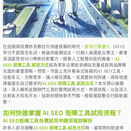
在這個資訊爆炸且數位化快速發展的時代，
搜尋引擎優化
（SEO）
早已不是陌生名詞。無論你是網站主、行銷人員還是企業主，都會
深深感受到SEO帶來的影響力。隨著人工智慧科技的推進，
AI
SEO 矩陣工具 試用方式
成為眾多企業追求網站流量成長與品牌曝
光度的重要策略。然而，市面上充斥著各式各樣的AI SEO工具，
功能多元、方案眾多，讓人眼花撩亂。究竟要如何快速、高效地選
擇最適合自己需求的
AI SEO 矩陣工具 試用方式
？本文將以破題
法，深入解析這類熱門工具的實際試用方式、申請流程，以及深入
比較各大知名平台，協助你掃除新手門檻，輕鬆駕馭數位行銷新趨
勢。
如何快速掌握 AI SEO 矩陣工具試用流程？
AI SEO矩陣工具免費試用申請流程詳解析
許多人初次接觸
AI SEO 矩陣工具 試用方式
時，最常問的就是申