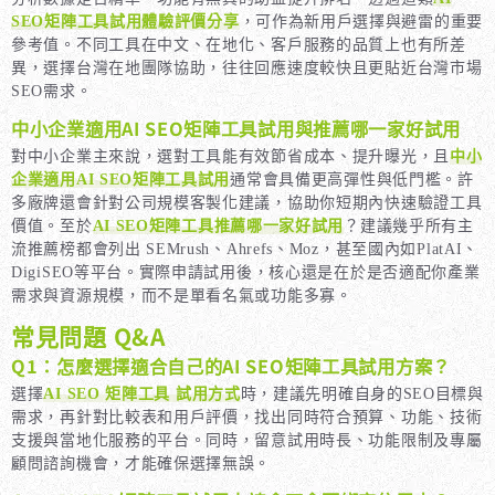
SEO矩陣工具試用體驗評價分享
，可作為新用戶選擇與避雷的重要
參考值。不同工具在中文、在地化、客戶服務的品質上也有所差
異，選擇台灣在地團隊協助，往往回應速度較快且更貼近台灣市場
SEO需求。
中小企業適用AI SEO矩陣工具試用與推薦哪一家好試用
對中小企業主來說，選對工具能有效節省成本、提升曝光，且
中小
企業適用AI SEO矩陣工具試用
通常會具備更高彈性與低門檻。許
多廠牌還會針對公司規模客製化建議，協助你短期內快速驗證工具
價值。至於
AI SEO矩陣工具推薦哪一家好試用
？建議幾乎所有主
流推薦榜都會列出 SEMrush、Ahrefs、Moz，甚至國內如PlatAI、
DigiSEO等平台。實際申請試用後，核心還是在於是否適配你產業
需求與資源規模，而不是單看名氣或功能多寡。
常見問題 Q&A
Q1：怎麼選擇適合自己的AI SEO矩陣工具試用方案？
選擇
AI SEO 矩陣工具 試用方式
時，建議先明確自身的SEO目標與
需求，再針對比較表和用戶評價，找出同時符合預算、功能、技術
支援與當地化服務的平台。同時，留意試用時長、功能限制及專屬
顧問諮詢機會，才能確保選擇無誤。