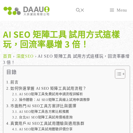
跳
至
Menu
主
要
內
AI SEO 矩陣工具 試用方式這樣
容
玩，回流率暴增 3 倍！
首頁
›
深度SEO
›
AI SEO 矩陣工具 試用方式這樣玩，回流率暴增
3 倍！
目錄
前言
如何快速掌握 AI SEO 矩陣工具試用流程？
AI SEO矩陣工具免費試用申請流程詳解析
操作體驗：AI SEO矩陣工具線上試用申請教學
市面熱門AI SEO工具方案評比與選擇
AI SEO矩陣工具各方案比較推薦
台北AI SEO矩陣工具試用價格查詢
真實用戶AI SEO工具試用體驗與適用族群
AI SEO矩陣工具試用體驗評價分享