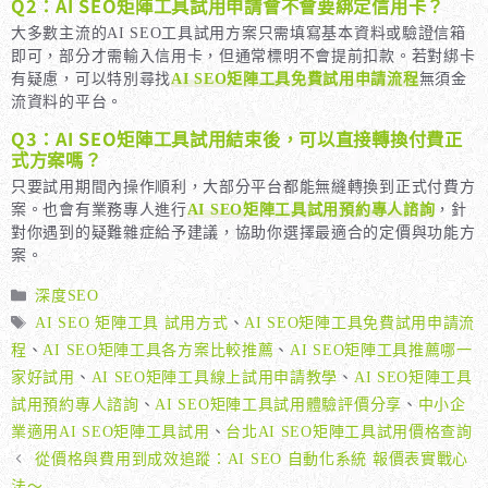
Q2：AI SEO矩陣工具試用申請會不會要綁定信用卡？
大多數主流的AI SEO工具試用方案只需填寫基本資料或驗證信箱
即可，部分才需輸入信用卡，但通常標明不會提前扣款。若對綁卡
有疑慮，可以特別尋找
AI SEO矩陣工具免費試用申請流程
無須金
流資料的平台。
Q3：AI SEO矩陣工具試用結束後，可以直接轉換付費正
式方案嗎？
只要試用期間內操作順利，大部分平台都能無縫轉換到正式付費方
案。也會有業務專人進行
AI SEO矩陣工具試用預約專人諮詢
，針
對你遇到的疑難雜症給予建議，協助你選擇最適合的定價與功能方
案。
分
深度SEO
類
標
AI SEO 矩陣工具 試用方式
、
AI SEO矩陣工具免費試用申請流
籤
程
、
AI SEO矩陣工具各方案比較推薦
、
AI SEO矩陣工具推薦哪一
家好試用
、
AI SEO矩陣工具線上試用申請教學
、
AI SEO矩陣工具
試用預約專人諮詢
、
AI SEO矩陣工具試用體驗評價分享
、
中小企
業適用AI SEO矩陣工具試用
、
台北AI SEO矩陣工具試用價格查詢
從價格與費用到成效追蹤：AI SEO 自動化系統 報價表實戰心
法～