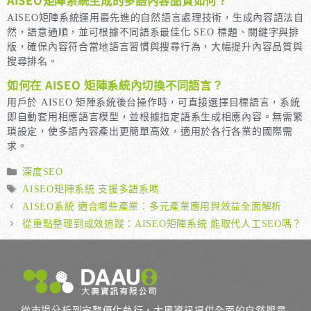
AISEO矩陣系統運用最先進的自然語言處理技術，生成內容語法自
然，語意通順，並可根據不同語系最佳化 SEO 標題、關鍵字與排
版，確保內容符合當地語言習慣與搜尋行為，大幅提升內容品質與
搜尋排名。
如何在 AISEO 矩陣系統內切換不同語言？
用戶於 AISEO 矩陣系統後台操作時，可直接選擇目標語言，系統
即自動套用相應語言模型，並根據指定語系生成相應內容。無需繁
瑣設定，使多語內容產出更簡單高效，適用於各行各業的國際需
求。
分
深度SEO
類
標
AISEO矩陣系統 支援多語系嗎
籤
AISEO系統 適合哪些產業：多元產業應用與效益全面解析
從重點整理到成效追蹤：AISEO矩陣系統 能取代人工SEO嗎？
從市場分析到完整優化執行，大奧資訊提供全面的自然搜尋