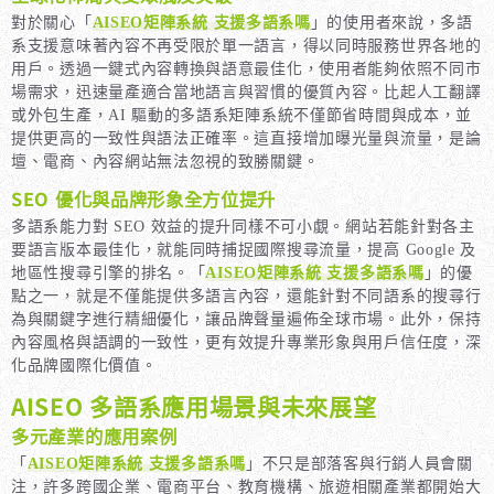
對於關心「
AISEO矩陣系統 支援多語系嗎
」的使用者來說，多語
系支援意味著內容不再受限於單一語言，得以同時服務世界各地的
用戶。透過一鍵式內容轉換與語意最佳化，使用者能夠依照不同市
場需求，迅速量產適合當地語言與習慣的優質內容。比起人工翻譯
或外包生產，AI 驅動的多語系矩陣系統不僅節省時間與成本，並
提供更高的一致性與語法正確率。這直接增加曝光量與流量，是論
壇、電商、內容網站無法忽視的致勝關鍵。
SEO 優化與品牌形象全方位提升
多語系能力對 SEO 效益的提升同樣不可小覷。網站若能針對各主
要語言版本最佳化，就能同時捕捉國際搜尋流量，提高 Google 及
地區性搜尋引擎的排名。「
AISEO矩陣系統 支援多語系嗎
」的優
點之一，就是不僅能提供多語言內容，還能針對不同語系的搜尋行
為與關鍵字進行精細優化，讓品牌聲量遍佈全球市場。此外，保持
內容風格與語調的一致性，更有效提升專業形象與用戶信任度，深
化品牌國際化價值。
AISEO 多語系應用場景與未來展望
多元產業的應用案例
「
AISEO矩陣系統 支援多語系嗎
」不只是部落客與行銷人員會關
注，許多跨國企業、電商平台、教育機構、旅遊相關產業都開始大