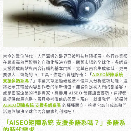
當今的數位時代，人們溝通的邊界已被科技無限拓展，各行各業都
在尋求高效而智慧的自動化解決方案。隨著市場的全球化，多語系
支援變成網站與內容行銷的基本門檻。尤其在內容生成領域，更需
要強大且智能的 AI 工具。你是否曾經好奇：「
AISEO矩陣系統
支援多語系嗎
？」本篇文章透過破題法不僅深入分析這項功能，還
將揭示其帶給內容創作者的革新價值。無論你是初入門的部落客，
或是國際企業的行銷專家，想善用 AISEO 發揮語言優勢，這裡都
能提供你最完整、最具參考價值的答案。現在，就讓我們一起探討
AISEO矩陣系統 支援多語系嗎
的種種面向，挖掘它為何成為熱門
話題與解決全球化內容需求的利器吧！
「AISEO矩陣系統 支援多語系嗎？」多語系
的時代需求