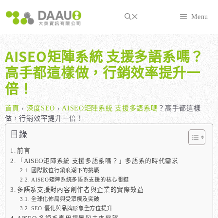
跳
至
Menu
主
要
內
AISEO矩陣系統 支援多語系嗎？
容
高手都這樣做，行銷效率提升一
倍！
首頁
›
深度SEO
›
AISEO矩陣系統 支援多語系嗎
？高手都這樣
做，行銷效率提升一倍！
目錄
前言
「AISEO矩陣系統 支援多語系嗎？」多語系的時代需求
國際數位行銷浪潮下的挑戰
AISEO矩陣系統多語系支援的核心關鍵
多語系支援對內容創作者與企業的實際效益
全球化佈局與受眾觸及突破
SEO 優化與品牌形象全方位提升