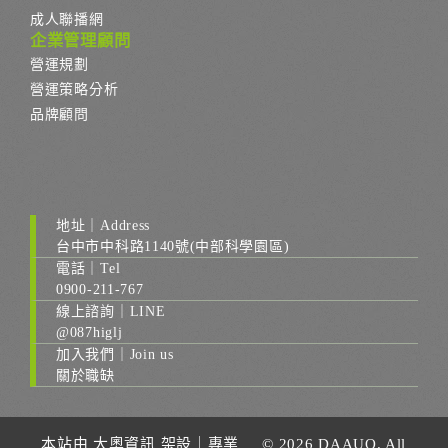
成人聯播網
企業管理顧問
營運規劃
營運策略分析
品牌顧問
地址｜Address
台中市中科路1140號(中部科學園區)
電話｜Tel
0900-211-767
線上諮詢｜LINE
@087higlj
加入我們｜Join us
關於職缺
本站由
大奧資訊
架設｜
專業
© 2026 DAAUO. All