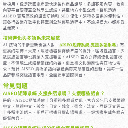
量採用。像是跨國電商需快速製作商品說明、多語客服內容，教育
內容平台要覆蓋全球學生認識，甚至地方小型企業，皆能透過
AISEO 實現高效的語言切換和 SEO 優化。這種多語系的便利性，
讓各行各業在數字化轉型與全球佈局過程中，不論規模大小都能受
益無窮。
技術進化與多語系未來展望
AI 技術的不斷更新也讓人對「
AISEO矩陣系統 支援多語系嗎
」有
更高的期待。未來，隨著機器翻譯精準度的提升，區域性語言、少
數民族語言等也將納入支援範圍。AISEO 官方亦持續優化語言模
型，不僅能生成結構嚴謹的內容，更重視文化適應性與在地化需
求。預計 AISEO 將為多語內容產業帶來顛覆性的創新，讓每一個
品牌都能突破語言限制，全面進軍國際舞台。
常見問題
AISEO矩陣系統 支援多語系嗎？支援哪些語言？
是的，AISEO矩陣系統十分重視多語系功能，官方公告已支援繁體
中文、簡體中文、英文、日文、韓文、德文、法文、西班牙文等二
十多種主流語言。用戶可根據目標市場需求，一鍵切換生成各語言
優質內容。
AISEO矩陣系統生成的多語內容品質如何？