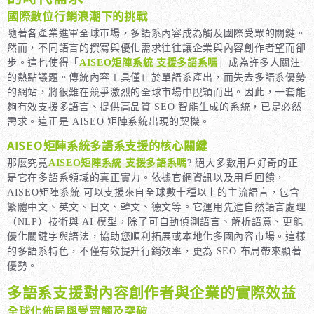
國際數位行銷浪潮下的挑戰
隨著各產業進軍全球市場，多語系內容成為觸及國際受眾的關鍵。
然而，不同語言的撰寫與優化需求往往讓企業與內容創作者望而卻
步。這也使得「
AISEO矩陣系統 支援多語系嗎
」成為許多人關注
的熱點議題。傳統內容工具僅止於單語系產出，而失去多語系優勢
的網站，將很難在競爭激烈的全球市場中脫穎而出。因此，一套能
夠有效支援多語言、提供高品質 SEO 智能生成的系統，已是必然
需求。這正是 AISEO 矩陣系統出現的契機。
AISEO矩陣系統多語系支援的核心關鍵
那麼究竟
AISEO矩陣系統 支援多語系嗎
? 絕大多數用戶好奇的正
是它在多語系領域的真正實力。依據官網資訊以及用戶回饋，
AISEO矩陣系統 可以支援來自全球數十種以上的主流語言，包含
繁體中文、英文、日文、韓文、德文等。它運用先進自然語言處理
（NLP）技術與 AI 模型，除了可自動偵測語言、解析語意、更能
優化關鍵字與語法，協助您順利拓展或本地化多國內容市場。這樣
的多語系特色，不僅有效提升行銷效率，更為 SEO 布局帶來顯著
優勢。
多語系支援對內容創作者與企業的實際效益
全球化佈局與受眾觸及突破