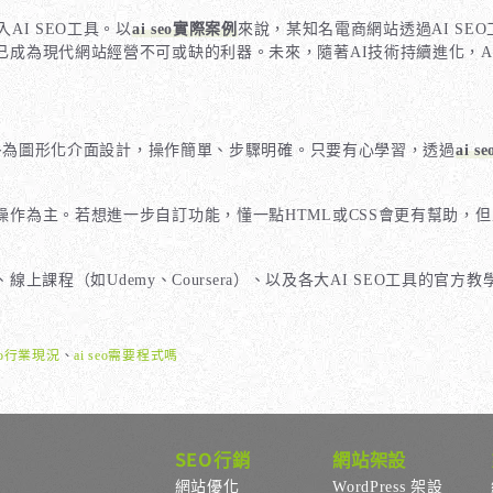
I SEO工具。以
ai seo實際案例
來說，某知名電商網站透過AI SE
已成為現代網站經營不可或缺的利器。未來，隨著AI技術持續進化，A
具多為圖形化介面設計，操作簡單、步驟明確。只要有心學習，透過
ai 
等操作為主。若想進一步自訂功能，懂一點HTML或CSS會更有幫助，
、線上課程（如Udemy、Coursera）、以及各大AI SEO工具
seo行業現況
、
ai seo需要程式嗎
SEO行銷
網站架設
網站優化
WordPress 架設