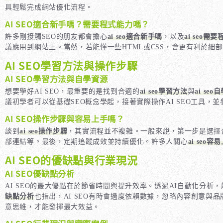
具輕鬆完成網站優化流程。
AI SEO適合新手嗎？需要程式能力嗎？
許多剛接觸SEO的朋友都會擔心
ai seo適合新手嗎
，以及
ai seo需
議應用到網站上。當然，若能懂一些HTML或CSS，會更有利於細
AI SEO學習方法與操作步驟
AI SEO學習方法與自學資源
想要學好AI SEO，最重要的是找到合適的
ai seo學習方法
與
ai se
議初學者可以從基礎SEO概念學起，接著實際操作AI SEO工具，
AI SEO操作步驟與容易上手嗎？
談到
ai seo操作步驟
，其實流程並不複雜。一般來說，第一步是選擇合
部連結等。最後，定期追蹤成效並持續優化。許多人關心
ai seo容
AI SEO的優缺點與行業現況
AI SEO優缺點分析
AI SEO的最大優點在於節省時間與提升效率。透過AI自動化分
缺點分析
也指出，AI SEO有時會過度依賴數據，忽略內容創意與
意思維，才能發揮最大效益。