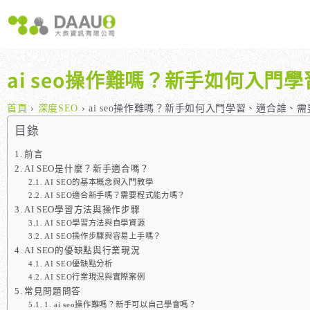
跳
至
主
要
內
ai seo操作難嗎？新手如何入
容
大奧獨家 AISEO矩陣系統｜SEO自動化輕鬆佈局關鍵字
如何開始 SEO？新手指南
我們提供哪些 S
八大專業SEO服務：網站流量快速成長
SEO 的定義與基本概念
如何知道哪些
首頁
›
深度SEO
›
ai seo操作難嗎？新手如何入門學習、適合誰、
SEO 救星：你的網站沒有自然流量嗎？
SEO 的運作原理
SEO 優化的
目錄
專業SEO撰寫：提升網站SEO自然排序
SEO 的重要性：為什麼企業需要它？
前言
AI SEO是什麼？新手適合嗎？
維基百科：提升品牌形象與SEO的雙贏策略
什麼是白帽SEO、灰帽SEO與黑帽SEO？
AI SEO的基本概念與入門教學
網站系統開發：打造高效能業務需求的網站
AI SEO適合新手嗎？需要程式能力嗎？
AI SEO學習方法與操作步驟
AI SEO學習方法與自學資源
AI SEO操作步驟與容易上手嗎？
AI SEO的優缺點與行業現況
AI SEO優缺點分析
AI SEO行業現況與實際案例
常見問題問答
1. ai seo操作難嗎？新手可以自己學會嗎？