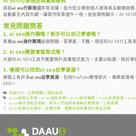
AI SEO行業現況與實際案例
目前
ai seo行業現況
非常活躍，從大型企業到個人部落格主都開始導入A
自動產生內容大綱，讓寫作效率提升一倍。這些案例顯示，AI SEO
常見問題問答
1. ai seo操作難嗎？新手可以自己學會嗎？
其實
ai seo操作難嗎
這個問題，答案是：不難。現在的AI SEO工
2. ai seo需要會寫程式嗎？
大部分AI SEO工具不需要用戶具備程式能力，主要以點選、拖拉
3. 哪裡可以找到ai seo自學資源？
網路上有許多
ai seo自學資源
，包括YouTube教學影片、專業部落格
SEO。
分
深度SEO
、
社群媒體
、
網站架設
類
標
ai seo容易上手嗎
、
ai seo操作步驟
、
ai seo操作難嗎
、
ai seo自學資源
、
ai 
籤
ai seo操作流程全攻略：新手入門指南與實戰步驟教學，工具推薦
ai seo收費方式解析：定價方案、服務內容與費用行情全攻略