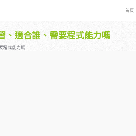
首頁
門學習、適合誰、需要程式能力嗎
EO 服務？
全面優化網站語法：提升SEO表現
廣告行銷基礎知識
服務最適合我的業務？
關鍵字分析：精準制定SEO策略
廣告平台與策略選擇
需要程式能力嗎
具體流程是什麼？
調整SEO關鍵字分布：精準地收錄
Google Ads 和 Facebook 廣
大奧專業寫手團隊：賦予深度與價值
預算與效益管理
行動優化與語法微調：搜尋引擎更愛
廣告投放後如何追蹤成效？