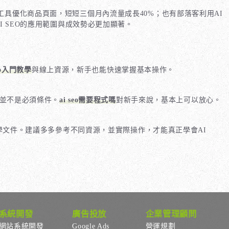
O工具優化商品頁面，短短三個月內流量成長40%；也有部落客利用AI
I SEO的應用範圍與成效勢必更加顯著。
seo入門教學
與線上資源，新手也能快速掌握基本操作。
但並不是必須條件。
ai seo需要程式嗎
對新手來說，基本上可以放心。
的官方教學文件。建議多多參考不同資源，並實際操作，才能真正學會AI
系統開發
廣告投放
企業管理顧問
網站系統開發
Google Ads
營運規劃