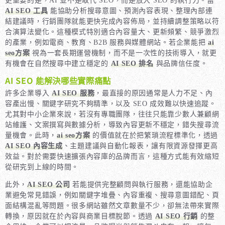
更重要的是，AI 並不是取代 SEO，而是放大 SEO 的執行力。當
AI SEO 工具
能協助分析搜尋意圖、預測內容表現、整理內部連
結建議時，行銷團隊就能更快完成內容佈局，並持續調整策略以符
合演算法變化。這種模式特別適合內容量大、更新頻繁、競爭激烈
的產業，例如電商、教育、B2B 服務與媒體網站。若企業能把
ai
seo方案
視為一套長期運營機制，而不是一次性的技術導入，就更
有機會在自然搜尋中建立穩定的
AI SEO 排名
與品牌信任度。
AI SEO 能解決哪些實際痛點
許多企業導入
AI SEO 服務
，最直接的原因通常是人力不足、內
容產出慢、關鍵字研究不夠精準，以及 SEO 成效難以快速追蹤。
尤其對中小企業來說，若沒有專職團隊，往往只能靠少數人兼顧網
站維護、文案撰寫與數據分析，導致內容更新不穩定，錯失搜尋流
量機會。此時，
ai seo方案
的價值就在於把繁瑣流程標準化，透過
AI SEO 內容生成
、主題建議與自動化報表，讓有限資源發揮更高
效益。對於需要快速擴張內容庫的品牌而言，這種方式能有效縮短
從研究到上線的時間。
此外，
AI SEO 公司
若能提供完整顧問與執行服務，還能協助企
業避免常見錯誤，例如關鍵字堆疊、內容重複、搜尋意圖錯配、頁
面結構混亂等問題。很多網站雖然文章數量不少，卻無法帶來實際
轉換，原因就在於內容與商業目標脫節。透過
AI SEO 行銷
的整