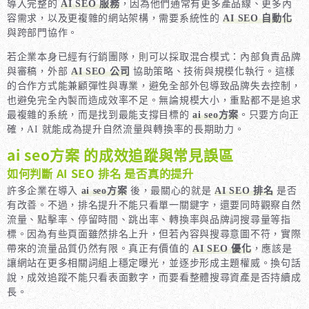
導入完整的
AI SEO 服務
，因為他們通常有更多產品線、更多內
容需求，以及更複雜的網站架構，需要系統性的
AI SEO 自動化
與跨部門協作。
若企業本身已經有行銷團隊，則可以採取混合模式：內部負責品牌
與審稿，外部
AI SEO 公司
協助策略、技術與規模化執行。這樣
的合作方式能兼顧彈性與專業，避免全部外包導致品牌失去控制，
也避免完全內製而造成效率不足。無論規模大小，重點都不是追求
最複雜的系統，而是找到最能支撐目標的
ai seo方案
。只要方向正
確，AI 就能成為提升自然流量與轉換率的長期助力。
ai seo方案 的成效追蹤與常見誤區
如何判斷 AI SEO 排名 是否真的提升
許多企業在導入
ai seo方案
後，最關心的就是
AI SEO 排名
是否
有改善。不過，排名提升不能只看單一關鍵字，還要同時觀察自然
流量、點擊率、停留時間、跳出率、轉換率與品牌詞搜尋量等指
標。因為有些頁面雖然排名上升，但若內容與搜尋意圖不符，實際
帶來的流量品質仍然有限。真正有價值的
AI SEO 優化
，應該是
讓網站在更多相關詞組上穩定曝光，並逐步形成主題權威。換句話
說，成效追蹤不能只看表面數字，而要看整體搜尋資產是否持續成
長。