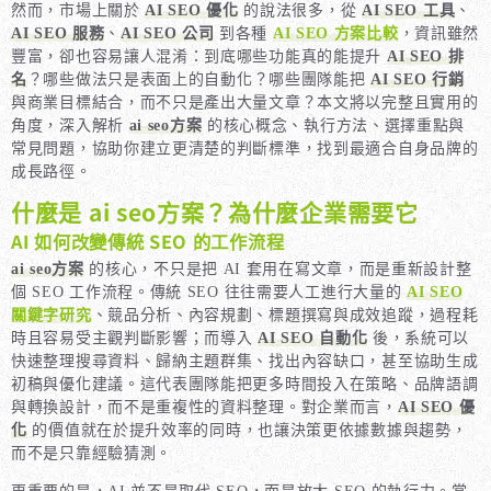
然而，市場上關於
AI SEO 優化
的說法很多，從
AI SEO 工具
、
AI SEO 服務
、
AI SEO 公司
到各種
AI SEO 方案比較
，資訊雖然
豐富，卻也容易讓人混淆：到底哪些功能真的能提升
AI SEO 排
名
？哪些做法只是表面上的自動化？哪些團隊能把
AI SEO 行銷
與商業目標結合，而不只是產出大量文章？本文將以完整且實用的
角度，深入解析
ai seo方案
的核心概念、執行方法、選擇重點與
常見問題，協助你建立更清楚的判斷標準，找到最適合自身品牌的
成長路徑。
什麼是 ai seo方案？為什麼企業需要它
AI 如何改變傳統 SEO 的工作流程
ai seo方案
的核心，不只是把 AI 套用在寫文章，而是重新設計整
個 SEO 工作流程。傳統 SEO 往往需要人工進行大量的
AI SEO
關鍵字研究
、競品分析、內容規劃、標題撰寫與成效追蹤，過程耗
時且容易受主觀判斷影響；而導入
AI SEO 自動化
後，系統可以
快速整理搜尋資料、歸納主題群集、找出內容缺口，甚至協助生成
初稿與優化建議。這代表團隊能把更多時間投入在策略、品牌語調
與轉換設計，而不是重複性的資料整理。對企業而言，
AI SEO 優
化
的價值就在於提升效率的同時，也讓決策更依據數據與趨勢，
而不是只靠經驗猜測。