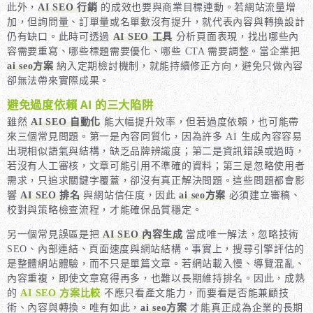
此外，
AI SEO 行銷
的成效也要與商業目標連動。若網站流量增
加，但詢問量、訂單量或名單數沒有提升，就代表內容與轉換設計
仍有缺口。此時可透過
AI SEO 工具
分析頁面表現，找出哪些內
容需要重寫、哪些標題需要優化、哪些 CTA 需要調整。當企業把
ai seo方案
納入定期檢討機制，就能持續修正方向，避免只做內容
卻無法帶來實際成果。
避免過度依賴 AI 的三大陷阱
雖然
AI SEO 自動化
能大幅提升效率，但若過度依賴，也可能帶
來三個常見問題。第一是內容同質化，因為許多 AI 生成內容容易
出現相似語氣與結構，缺乏品牌辨識度；第二是資訊錯誤或過時，
若沒有人工審核，文章可能引用不準確的資料；第三是忽略使用者
需求，只追求關鍵字覆蓋，卻沒有真正解決問題。這些問題都會影
響
AI SEO 排名
與網站信任度，因此
ai seo方案
必須建立審稿、
校對與策略檢查流程，才能確保品質穩定。
另一個常見誤區是把
AI SEO 內容生成
當成唯一解法，忽略技術
SEO、內部連結、頁面速度與網站結構。事實上，搜尋引擎評估的
是整體網站體驗，而不只是單篇文章。若網站載入慢、導覽混亂、
內容重複，即使文章寫得再多，也難以長期維持排名。因此，成熟
的
AI SEO 方案比較
不應只看產文能力，而要看是否能兼顧技
術、內容與轉換。唯有如此，
ai seo方案
才能真正成為企業的長期