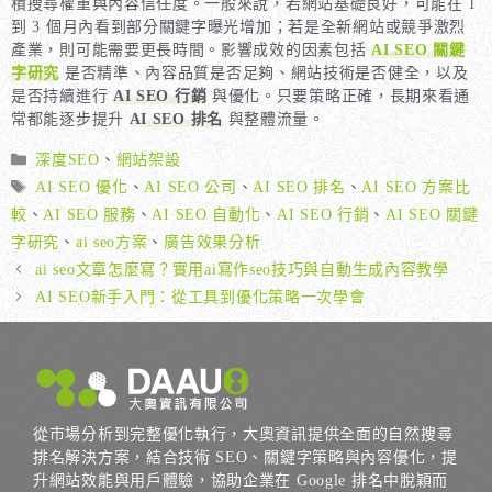
積搜尋權重與內容信任度。一般來說，若網站基礎良好，可能在 1
到 3 個月內看到部分關鍵字曝光增加；若是全新網站或競爭激烈
產業，則可能需要更長時間。影響成效的因素包括
AI SEO 關鍵
字研究
是否精準、內容品質是否足夠、網站技術是否健全，以及
是否持續進行
AI SEO 行銷
與優化。只要策略正確，長期來看通
常都能逐步提升
AI SEO 排名
與整體流量。
分
深度SEO
、
網站架設
類
標
AI SEO 優化
、
AI SEO 公司
、
AI SEO 排名
、
AI SEO 方案比
籤
較
、
AI SEO 服務
、
AI SEO 自動化
、
AI SEO 行銷
、
AI SEO 關鍵
字研究
、
ai seo方案
、
廣告效果分析
ai seo文章怎麼寫？實用ai寫作seo技巧與自動生成內容教學
AI SEO新手入門：從工具到優化策略一次學會
從市場分析到完整優化執行，大奧資訊提供全面的自然搜尋
排名解決方案，結合技術 SEO、關鍵字策略與內容優化，提
升網站效能與用戶體驗，協助企業在 Google 排名中脫穎而