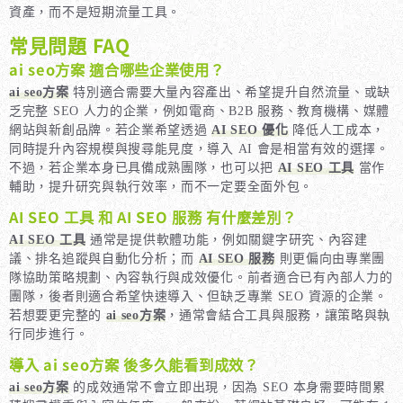
資產，而不是短期流量工具。
常見問題 FAQ
ai seo方案 適合哪些企業使用？
ai seo方案
特別適合需要大量內容產出、希望提升自然流量、或缺
乏完整 SEO 人力的企業，例如電商、B2B 服務、教育機構、媒體
網站與新創品牌。若企業希望透過
AI SEO 優化
降低人工成本，
同時提升內容規模與搜尋能見度，導入 AI 會是相當有效的選擇。
不過，若企業本身已具備成熟團隊，也可以把
AI SEO 工具
當作
輔助，提升研究與執行效率，而不一定要全面外包。
AI SEO 工具 和 AI SEO 服務 有什麼差別？
AI SEO 工具
通常是提供軟體功能，例如關鍵字研究、內容建
議、排名追蹤與自動化分析；而
AI SEO 服務
則更偏向由專業團
隊協助策略規劃、內容執行與成效優化。前者適合已有內部人力的
團隊，後者則適合希望快速導入、但缺乏專業 SEO 資源的企業。
若想要更完整的
ai seo方案
，通常會結合工具與服務，讓策略與執
行同步進行。
導入 ai seo方案 後多久能看到成效？
ai seo方案
的成效通常不會立即出現，因為 SEO 本身需要時間累