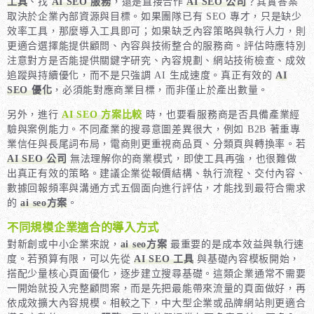
工具
、找
AI SEO 服務
，還是直接合作
AI SEO 公司
？其實答案
取決於企業內部資源與目標。如果團隊已有 SEO 專才，只是缺少
效率工具，那麼導入工具即可；如果缺乏內容策略與執行人力，則
更適合選擇能提供顧問、內容與技術整合的服務商。評估時應特別
注意對方是否能提供關鍵字研究、內容規劃、網站技術檢查、成效
追蹤與持續優化，而不是只強調 AI 生成速度。真正有效的
AI
SEO 優化
，必須能對應商業目標，而非僅止於產出數量。
另外，進行
AI SEO 方案比較
時，也要看服務商是否具備產業經
驗與案例能力。不同產業的搜尋意圖差異很大，例如 B2B 著重專
業信任與長尾詞布局，電商則更重視商品頁、分類頁與轉換率。若
AI SEO 公司
無法理解你的商業模式，即使工具再強，也很難做
出真正有效的策略。建議企業從報價結構、執行流程、交付內容、
數據回報頻率與溝通方式五個面向進行評估，才能找到最符合需求
的
ai seo方案
。
不同規模企業適合的導入方式
對新創或中小企業來說，
ai seo方案
最重要的是成本效益與執行速
度。若預算有限，可以先從
AI SEO 工具
與基礎內容模板開始，
搭配少量核心頁面優化，逐步建立搜尋基礎。這類企業通常不需要
一開始就投入完整顧問案，而是先把最能帶來流量的頁面做好，再
依成效擴大內容規模。相較之下，中大型企業或品牌網站則更適合