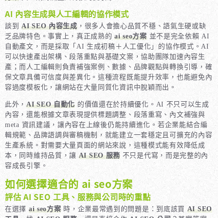
AI 內容生成與人工編輯的協作模式
談到
AI SEO 內容生成
，很多人會擔心品質不穩、語氣生硬或缺
乏品牌特色。事實上，真正成熟的
ai seo方案
並不是完全依賴 AI
自動產文，而是採取「AI 生成初稿＋人工優化」的協作模式。AI
可以快速產出架構、段落重點與基礎文案，協助團隊加速內容生
產；而人工編輯則負責補強案例、數據、品牌觀點與轉換引導，確
保文章具備可信度與差異化。這種流程既能提升效率，也能避免內
容過度模板化，讓網站在大量同質化資訊中脫穎而出。
此外，
AI SEO 自動化
的價值還在於持續優化。AI 不只可以生成
內容，還能根據文章表現提供標題調整、段落重寫、內文補強與
meta 資訊建議，讓內容在上線後仍能持續進化。若企業能結合編
輯規範、品牌語調與審稿機制，就能建立一套穩定且可擴充的內容
生產系統。對需要大量頁面的網站來說，這種模式能有效降低成
本，同時維持品質，讓
AI SEO 服務
不只是代寫，而是完整的內
容成長引擎。
如何選擇適合的 ai seo方案
評估 AI SEO 工具、服務與公司時的重點
在選擇
ai seo方案
時，企業最常遇到的問題是：到底該買
AI SEO