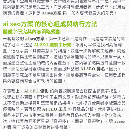
合思維，企業可以把流量、品牌曝光與銷售漏斗串在一起，讓每一
篇內容都不只是曝光工具，而是能引導使用者進一步詢問、試用或
購買的資產。這也是
ai seo方案
與一般內容代寫最大的差異。
ai seo方案 的核心組成與執行方法
關鍵字研究與內容策略規劃
一套有效的
ai seo方案
，第一步通常不是寫作，而是建立清楚的關
鍵字地圖。透過
AI SEO 關鍵字研究
，系統可以快速找出高搜尋
量、低競爭度、具商業意圖的詞組，並進一步拆解成主題群、問題
型關鍵字與比較型關鍵字。這樣的做法能幫助品牌不只搶單一詞，
而是建立整個主題領域的內容覆蓋率。當內容策略與搜尋意圖一致
時，網站更容易累積權重，進而提升整體
AI SEO 排名
。因此，
關鍵字研究並不是單純列出詞彙，而是要將市場需求、使用者旅程
與內容結構整合成可執行的藍圖。
在實務上，
AI SEO 優化
的內容規劃通常會搭配主題集群模型，
先建立核心頁面，再延伸子主題文章，形成內部連結網絡。這種方
式不僅有助於搜尋引擎理解網站架構，也能提升使用者瀏覽深度與
停留時間。若再搭配
AI SEO 工具
進行競品分析，就能更快找出
哪些主題已被市場大量覆蓋，哪些內容仍有切入空間。對企業來
說，這代表內容不再只是「寫得多」，而是「寫得對」，讓
ai seo
方案
真正成為流量與轉換的雙引擎。