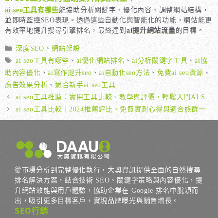
ai seo工具有哪些
能協助分析關鍵字、優化內容、調整網站結構，
並即時監控SEO表現。透過這些自動化與智能化的功能，網站能更
有效率地提升搜尋引擎排名，最終達到
ai提升網站流量
的目標。
分
深度SEO
、
網站架設
類
標
ai seo工具有哪些
、
ai優化網站排名
、
ai分析關鍵字工具
、
ai協
籤
助內容優化
、
ai寫作提升seo
、
ai自動化seo方法
、
免費ai seo資源
、
廣告效果分析
、
適合新手ai seo工具
ai seo工具推薦：實用工具比較、教學與評價，輕鬆入門AI S
ai seo工具比較｜2024推薦評比、免費實測心得與適合族群一
從市場分析到完整優化執行，大奧資訊提供全面的自然搜尋
排名解決方案，結合技術 SEO、關鍵字策略與內容優化，提
升網站效能與用戶體驗，協助企業在 Google 排名中脫穎而
出，吸引更多目標客戶，實現品牌曝光與銷售增長。
SEO行銷