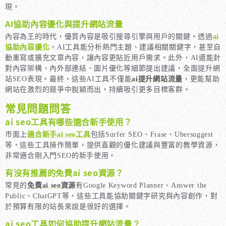
現。
AI協助內容優化與提升網站流量
內容為王的時代，優質內容是吸引搜尋引擎與用戶的關鍵。透過
ai
協助內容優化
，AI工具能分析熱門主題、建議相關關鍵字，甚至自
動重寫或擴充文章內容，讓內容更貼近用戶需求。此外，AI還能針
對內容架構、內外部連結、圖片優化等細節提出建議，全面提升網
站SEO表現。最終，這些AI工具不僅能
ai提升網站流量
，更能幫助
網站在激烈的競爭中脫穎而出，持續吸引更多目標客群。
常見問題問答
ai seo工具有哪些適合新手使用？
市面上
適合新手ai seo工具
包括Surfer SEO、Frase、Ubersuggest
等，這些工具操作簡單，提供直觀的優化建議與豐富的教學資源，
非常適合剛入門SEO的新手使用。
有沒有推薦的免費ai seo資源？
常見的
免費ai seo資源
有Google Keyword Planner、Answer the
Public、ChatGPT等，這些工具能協助關鍵字研究與內容創作，對
於預算有限的站長來說是很好的選擇。
ai seo工具如何協助提升網站流量？