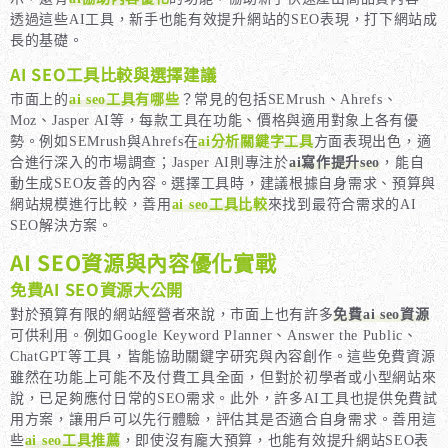
透過這些AI工具，新手也能有效提升網站的SEO表現，打下網站成
長的基礎。
AI SEO工具比較與選擇建議
市面上的
ai seo工具有哪些
？常見的包括SEMrush、Ahrefs、
Moz、Jasper AI等，每款工具在功能、價格與適用對象上各有優
勢。例如SEMrush與Ahrefs在
ai分析關鍵字工具
方面表現出色，適
合進行深入的市場調查；Jasper AI則專注於
ai寫作提升seo
，能自
動生成SEO友善的內容。選擇工具時，建議根據自身需求、預算與
網站規模進行比較，善用
ai seo工具比較
來找到最符合需求的AI
SEO解決方案。
AI SEO資源與內容優化實戰
免費AI SEO資源大公開
對於預算有限的網站經營者來說，市面上也有許多
免費ai seo資源
可供利用。例如Google Keyword Planner、Answer the Public、
ChatGPT等工具，皆能協助關鍵字研究與內容創作。這些免費資源
雖然在功能上可能不及付費工具全面，但對於初學者或小型網站來
說，已足夠應付日常的SEO需求。此外，許多AI工具也提供免費試
用方案，讓用戶可以先行體驗，評估其是否適合自身需求。善用這
些
ai seo工具推薦
，即使沒有龐大預算，也能有效提升網站SEO表