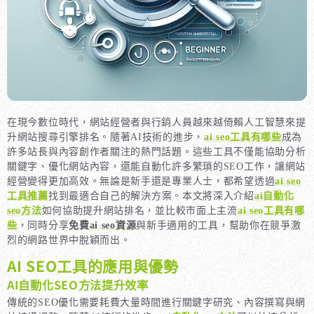
在現今數位時代，網站經營者與行銷人員越來越倚賴人工智慧來提
升網站搜尋引擎排名。隨著AI技術的進步，
ai seo工具有哪些
成為
許多站長與內容創作者關注的熱門話題。這些工具不僅能協助分析
關鍵字、優化網站內容，還能自動化許多繁瑣的SEO工作，讓網站
經營變得更加高效。無論是新手還是專業人士，都希望透過
ai seo
工具推薦
找到最適合自己的解決方案。本文將深入介紹
ai自動化
seo方法
如何協助提升網站排名，並比較市面上主流
ai seo工具有哪
些
，同時分享
免費ai seo資源
與新手適用的工具，幫助你在競爭激
烈的網路世界中脫穎而出。
AI SEO工具的應用與優勢
AI自動化SEO方法提升效率
傳統的SEO優化需要耗費大量時間進行關鍵字研究、內容撰寫與網