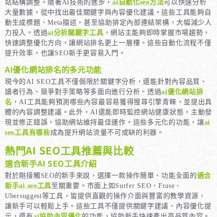
站結構調整。隨著AI技術的進步，
ai自動化seo方法
可以快速分析
大量數據，從中找出最佳關鍵字與內容優化建議。這些工具能夠自
動生成標題、Meta描述，甚至協助排定內部連結架構，大幅減少人
力投入。透過
ai分析關鍵字工具
，網站主能夠即時掌握市場趨勢，
快速調整優化方向，讓網站排名更上一層樓。這些自動化流程不僅
提升效率，也讓SEO新手更容易入門。
AI優化網站排名的多元功能
現今的AI SEO工具不僅侷限於關鍵字分析，還能針對內容品質、
讀者行為、競爭對手策略等多面向進行分析。透過
ai優化網站排
名
，AI工具能夠預測哪些內容最容易獲得搜尋引擎青睞，並提出具
體的內容調整建議。此外，AI還能即時監控網站健康狀態，主動發
現並修正錯誤，協助網站維持最佳運作。這些多元化的功能，讓
ai
seo工具有哪些
成為提升網站流量不可或缺的利器。
熱門AI SEO工具推薦與比較
適合新手AI SEO工具介紹
對於剛接觸SEO的新手來說，選擇一款操作簡單、功能全面的
適合
新手ai seo工具
至關重要。市面上如Surfer SEO、Frase、
Ubersuggest等工具，皆提供直觀的操作介面與豐富的教學資源，
讓新手可以輕鬆上手。這些工具不僅提供關鍵字建議、內容優化提
示，還有
ai協助內容優化
的功能，協助新手快速產出高品質內容。