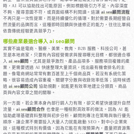
時，AI 可以協助找出可能原因，例如標題吸引力不足、內容深度
不夠、搜尋意圖不符，或頁面結構不利閱讀。這讓
ai seo顧問流程
不再只是一次性提案，而是持續優化的循環。對於需要長期經營自
然流量的品牌而言，這種即時回饋與快速修正的能力，往往比單純
依靠傳統經驗更具競爭力。
哪些產業最適合導入 ai seo顧問
其實不論是電商、醫療、美業、教育、B2B 服務、科技公司，甚
至是本地商家，只要有內容經營需求與搜尋曝光目標，都很適合導
入
ai seo顧問
。尤其是競爭激烈、產品品項多、服務項目複雜的產
業，更需要透過 AI 快速整理大量資訊，找出最有機會排名的主
題。像電商網站常常有數百甚至上千個商品頁，若沒有系統化策
略，很容易造成內容重複、關鍵字分散與收錄效率低落；這時候透
過
ai seo顧問公司
協助規劃，就能更有效率地建立分類頁、商品
頁與內容文章之間的關聯。
另一方面，若企業本身內部行銷人力有限，卻又希望快速提升自然
流量，
ai seo顧問合作
也會是一種相對高效率的做法。因為 AI 能
協助處理基礎資料整理與初步分析，顧問則專注在策略與執行優先
順序，讓企業不需要投入大量人力就能啟動 SEO。對中小企業來
說，這種模式特別有價值，因為它能在有限預算內，盡量把資源集