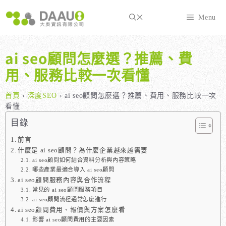
跳
至
Menu
主
要
內
ai seo顧問怎麼選？推薦、費
容
用、服務比較一次看懂
首頁
›
深度SEO
›
ai seo顧問怎麼選？推薦、費用、服務比較一次
看懂
目錄
前言
什麼是 ai seo顧問？為什麼企業越來越需要
ai seo顧問如何結合資料分析與內容策略
哪些產業最適合導入 ai seo顧問
ai seo顧問服務內容與合作流程
常見的 ai seo顧問服務項目
ai seo顧問流程通常怎麼進行
ai seo顧問費用、報價與方案怎麼看
影響 ai seo顧問費用的主要因素