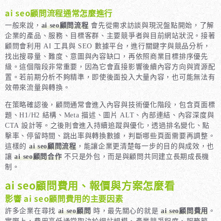
ai seo顧問流程通常怎麼進行
一般來說，
ai seo顧問流程
會先從需求訪談與現況盤點開始，了解
企業的產品、服務、目標客群、主要競爭者與目前網站狀況。接著
顧問會利用 AI 工具與 SEO 數據平台，進行關鍵字與競品分析，
找出搜尋量、難度、意圖與內容缺口，再依照商業目標排序優先
級。這個階段非常重要，因為它會直接影響後續內容方向與資源配
置。若前期分析不夠精準，即使後面投入大量內容，也可能無法有
效帶來流量與轉換。
在策略確認後，顧問通常會進入內容與技術優化階段，包含頁面標
題、H1/H2 結構、Meta 描述、圖片 ALT、內部連結、內容深度與
CTA 設計等。之後則會進入持續追蹤與優化，透過排名變化、點
擊率、停留時間、跳出率與轉換數據，判斷哪些頁面需要再調整。
這樣的
ai seo顧問流程
，能讓企業更清楚每一步的目的與成效，也
讓
ai seo顧問合作
不只是外包，而是與顧問共同建立長期成長機
制。
ai seo顧問費用、報價與方案怎麼看
影響 ai seo顧問費用的主要因素
許多企業在尋找
ai seo顧問
時，最先關心的就是
ai seo顧問費用
。