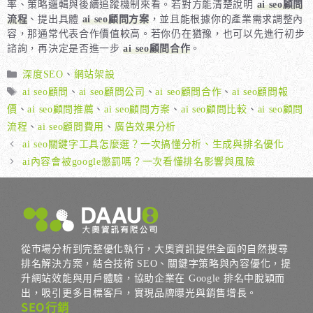
率、策略邏輯與後續追蹤機制來看。若對方能清楚說明
ai seo顧問
流程
、提出具體
ai seo顧問方案
，並且能根據你的產業需求調整內
容，那通常代表合作價值較高。若你仍在猶豫，也可以先進行初步
諮詢，再決定是否進一步
ai seo顧問合作
。
分
深度SEO
、
網站架設
類
標
ai seo顧問
、
ai seo顧問公司
、
ai seo顧問合作
、
ai seo顧問報
籤
價
、
ai seo顧問推薦
、
ai seo顧問方案
、
ai seo顧問比較
、
ai seo顧問
流程
、
ai seo顧問費用
、
廣告效果分析
ai seo關鍵字工具怎麼選？一次搞懂分析、生成與排名優化
ai內容會被google懲罰嗎？一次看懂排名影響與風險
從市場分析到完整優化執行，大奧資訊提供全面的自然搜尋
排名解決方案，結合技術 SEO、關鍵字策略與內容優化，提
升網站效能與用戶體驗，協助企業在 Google 排名中脫穎而
出，吸引更多目標客戶，實現品牌曝光與銷售增長。
SEO行銷