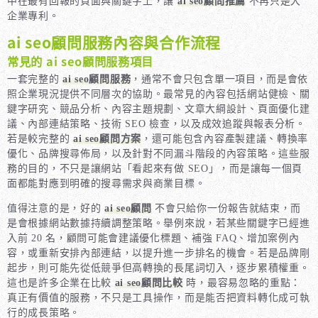
中在最有回報的頁面與關鍵字上，讓
ai seo顧問推薦
不再只是大
企業專利。
ai seo顧問服務內容與合作流程
常見的 ai seo顧問服務項目
一套完整的
ai seo顧問服務
，通常不會只包含單一項目，而是會依
照企業現況提供不同層次的協助。最常見的內容包括網站健檢、關
鍵字研究、競品分析、內容主題規劃、文章大綱設計、頁面優化建
議、內部連結策略、技術 SEO 檢查，以及成效追蹤與報表分析。
若是較完整的
ai seo顧問方案
，還可能包含內容產製建議、轉換率
優化、品牌搜尋佈局，以及針對不同漏斗階段的內容策略。這些服
務的目的，不只是讓網站「看起來有做 SEO」，而是讓每一個頁
面都能對應到明確的搜尋需求與商業目標。
值得注意的是，好的
ai seo顧問
不會只給你一份報告就結束，而
是會根據網站數據持續調整策略。舉例來說，若某些關鍵字已經進
入前 20 名，顧問可能會建議優化標題、補強 FAQ、增加案例內
容，或重新安排內部連結，以提升進一步排名的機會。若是品牌剛
起步，則可能先從低競爭但高轉換的長尾詞切入，逐步累積權重。
這也是許多企業在比較
ai seo顧問比較
時，最容易忽略的重點：
真正有價值的服務，不只是工具操作，而是能否把資料轉化成可執
行的成長策略。