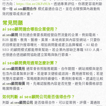
行方向：
https://lin.ee/2KFs9Uh
。透過專業評估，你將更容易判斷
哪一種
ai seo顧問合作
模式最適合自己，並在合理預算內啟動有
效的搜尋成長計畫。
常見問題
ai seo顧問適合哪些企業使用？
ai seo顧問
特別適合需要長期經營自然流量的企業，例如電商、
B2B 服務、教育、醫療、美業、本地商家與內容型網站。只要你
的目標是提升搜尋曝光、增加詢問量或建立品牌權威，AI 結合
SEO 的顧問模式都能帶來幫助。若企業內部缺乏專職 SEO 人員，
也很適合透過顧問協助建立策略與執行節奏。
ai seo顧問費用通常怎麼計算？
ai seo顧問費用
通常會依照服務範圍、合作期間、網站規模與是否
包含內容產製來計算。若是單次健檢或諮詢，費用通常較低；若是
完整月度顧問、策略規劃與持續優化，費用則會較高。建議在比較
ai seo顧問報價
時，先確認服務內容是否完整，避免只看價格卻忽
略實際價值。
如何判斷 ai seo顧問公司是否值得合作？
判斷
ai seo顧問公司
是否值得合作，可以從案例、評價、溝通效