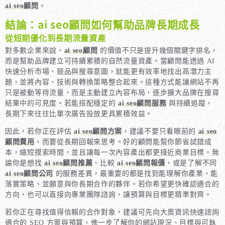
ai seo顧問
。
結論：ai seo顧問如何幫助品牌長期成長
從短期優化到長期流量資產
對多數企業來說，
ai seo顧問
的價值不只是提升幾個關鍵字排名，
而是幫助品牌建立可持續累積的自然流量資產。當顧問能透過 AI
快速分析市場、競品與搜尋意圖，就能更有效率地找出高潛力主
題，並將內容、技術與轉換策略整合起來。這種方式能讓網站不再
只是被動等待流量，而是主動建立內容布局，逐步擴大品牌在搜尋
結果中的可見度。若能搭配穩定的
ai seo顧問服務
與持續追蹤，
長期下來往往比單次廣告投放更具累積效益。
因此，若你正在評估
ai seo顧問方案
，建議不要只看眼前的
ai seo
顧問費用
，而要從長期回報來思考。好的顧問能幫你節省試錯成
本，縮短摸索時間，並且讓每一次內容產出都更接近商業目標。無
論你是想找
ai seo顧問推薦
、比較
ai seo顧問報價
，或是了解不同
ai seo顧問公司
的服務差異，最重要的都是找到能理解你產業、能
落實策略、並願意與你長期合作的夥伴。若你希望更快確認適合的
方向，也可以直接向專業團隊諮詢，讓預算與目標更精準對齊。
若你正在尋找值得信賴的合作對象，建議可先向大奧資訊快速諮詢
適合的 SEO 方案與預算，進一步了解你的網站現況、目標與可執