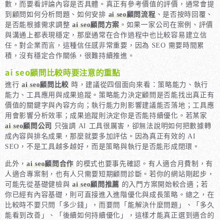
數，而要看評論內容是否具體。真正有參考價值的評價，通常會提
到顧問如何分析問題、如何安排
ai seo顧問流程
、是否按時回覆、
是否能根據需求調整
ai seo顧問方案
。如果一家公司在案例、評價
與溝通上都表現穩定，那麼通常在合作過程中也比較容易建立信
任。對企業而言，這種信任感非常重要，因為 SEO 需要時間累
積，沒有穩定合作關係，很難持續推進。
ai seo顧問比較時要注意的重點
進行
ai seo顧問比較
時，建議從四個面向來看：策略能力、執行
能力、工具應用與成果追蹤。策略能力決定顧問是否能找出真正有
價值的關鍵字與內容方向；執行能力則影響建議能否落地；工具應
用會影響分析效率；成果追蹤則決定你是否能持續優化。若某家
ai seo顧問公司
只強調 AI 工具很厲害，卻無法說明如何把數據轉
成內容與排名成果，那麼就要多加評估。因為真正有效的 AI
SEO，不是工具越多越好，而是策略與執行是否能形成閉環。
此外，
ai seo顧問合作
的模式也要事先確認。有人適合月費制，有
人適合專案制，也有人只需要短期顧問診斷。若你的網站剛起步，
可能先從基礎健檢與
ai seo顧問推薦
的入門方案開始較合適；若
你已經有內容基礎，則可直接進入進階優化與成長策略。總之，在
比較時不要只問「多少錢」，而要問「能解決什麼問題」、「多久
能看到改善」、「後續如何持續優化」，這樣才能真正選到適合的