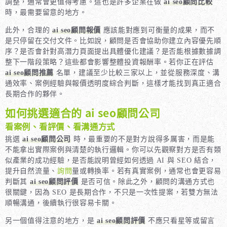
調整，通常會更值得考慮。這也是許多企業在做
ai seo顧問比較
時，最需要留意的地方。
此外，合理的
ai seo顧問報價
應該能對應到可衡量的成果，而不
是只停留在交付文件。比如說，顧問是否會協助你建立內容優先順
序？是否會針對高潛力頁面提出具體優化建議？是否能根據數據調
整下一階段策略？這些都會影響整體投資報酬率。若你正在評估
ai seo顧問推薦
名單，建議至少比較三家以上，並從服務深度、溝
通效率、案例經驗與報價透明度綜合判斷，這樣才能找到真正適合
長期合作的夥伴。
如何挑選適合的 ai seo顧問公司
看案例、看評價、看溝通方式
挑選
ai seo顧問公司
時，最重要的不是對方說得多厲害，而是能
不能拿出實際案例與清楚的執行邏輯。你可以先觀察對方是否有類
似產業的成功經驗，是否能說明曾經如何透過 AI 與 SEO 結合，
提升自然流量、
詢問
量或轉換率。若有真實案例，通常也會更容易
判斷其
ai seo顧問評價
是否可信。除此之外，顧問的溝通方式也
很關鍵，因為 SEO 是長期合作，不只是一次性提案，若雙方無法
順暢溝通，後續執行很容易卡關。
另一個值得注意的地方，是
ai seo顧問評價
不應只看星等或留言