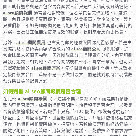
實際上，費用高低通常取決於網站規模、產業競爭程度、服務範
圍、執行週期與是否包含內容產製。若只是單次諮詢或網站健檢，
ai seo顧問報價
通常會相對較低；但若是包含完整策略、月度追
蹤、內容規劃與多頁面優化，費用自然會提高。對企業來說，與其
只看價格，不如先確認顧問是否能針對你的目標提供具體可執行的
方案，因為便宜但無法帶來成效的服務，長期來看反而更昂貴。
另外，
ai seo顧問費用
也會受到顧問經驗與團隊配置影響。若是由
具備策略、技術與內容整合能力的
ai seo顧問公司
提供服務，通
常會比單人顧問更完整，因為團隊能分工處理資料分析、內容規劃
與執行追蹤。相對地，若你的網站規模較小、需求較單純，也可以
選擇較精簡的
ai seo顧問方案
，先從關鍵頁面優化開始，等成效穩
定後再擴大合作。重點不是一次做到最大，而是找到最符合現階段
預算與目標的配置方式。
如何判斷 ai seo顧問報價是否合理
在比較
ai seo顧問報價
時，建議不要只看總金額，而是要拆解服
務內容是否清楚、成果指標是否明確、執行頻率是否合理，以及是
否有後續追蹤機制。若報價中只寫「SEO 優化」卻沒有說明包含
哪些頁面、哪些關鍵字、哪些數據追蹤項目，那麼即使價格看起來
便宜，也很難判斷實際價值。相反地，若報價清楚列出網站健檢、
關鍵字地圖、內容策略、月報與優化建議，且能依照企業需求彈性