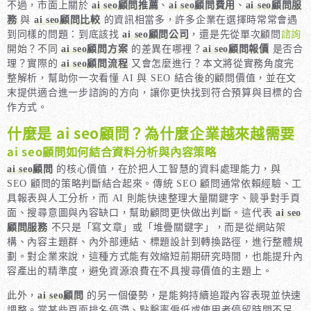
不過，市面上關於
ai seo顧問推薦
、
ai seo顧問費用
、
ai seo顧問服
務
與
ai seo顧問比較
的資訊相當多，許多企業在選擇時常常會遇
到同樣的問題：到底該找
ai seo顧問公司
，還是先從單次顧問
諮詢
開始？不同
ai seo顧問方案
的差異在哪裡？
ai seo顧問報價
是否合
理？實際的
ai seo顧問流程
又會怎麼進行？本文將從實務角度完
整解析，幫助你一次看懂 AI 與 SEO 結合後的顧問價值，並在文
末提供適合進一步諮詢的方向，讓你更快找到符合預算與目標的合
作方式。
什麼是 ai seo顧問？為什麼企業越來越需要
ai seo顧問如何結合資料分析與內容策略
ai seo顧問
的核心價值，在於把人工智慧的資料處理能力，與
SEO 顧問的策略判斷結合起來。傳統 SEO 顧問通常依賴經驗、工
具報表與人工分析，而 AI 則能快速整理大量關鍵字、競爭對手頁
面、搜尋意圖與內容缺口，幫助顧問更快做出判斷。這代表
ai seo
顧問服務
不只是「寫文章」或「堆疊關鍵字」，而是從網站架
構、內容主題群、內外部連結、標題設計到轉換路徑，進行整體規
劃。對企業來說，這種方式能有效縮短前期研究時間，也能提升內
容產出的精準度，避免資源浪費在不具搜尋價值的主題上。
此外，
ai seo顧問
的另一個優勢，是能夠持續追蹤內容表現並快速
調整。當某些頁面排名停滯、點擊率偏低或使用者停留時間不足