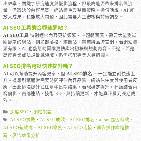
出效率、關鍵字研究速度與優化流程，但最終能否帶來排名與流
量，仍取決於內容品質、網站權重與整體策略。換句話說，AI 能
放大成果，也能放大問題，因此需要人工審核與持續調整。
AI SEO工具適合哪些網站？
AI SEO工具
特別適合內容更新頻繁、主題範圍廣、需要大量測試
關鍵字的網站，例如部落格、媒體站、電商與品牌官網。若網站資
源有限，AI 也能幫助團隊更快產出初稿與規劃內容。不過，若是
高度專業或法規敏感領域，仍需搭配專業人員把關。
AI SEO排名可以快速提升嗎？
AI 可以幫助提升內容效率，但
AI SEO排名
不一定能立刻快速上
升。搜尋引擎通常需要時間評估內容品質、網站信任度與使用者反
應，因此排名提升往往是中長期結果。若想穩定提升，建議結合內
容優化、內部連結、技術 SEO 與持續更新，才能真正看到長期成
效。
分
深度SEO
、
網站架設
類
標
AI SEO實戰
、
AI SEO成效
、
AI SEO排名
、
ai seo是否有效
、
籤
AI SEO有效嗎
、
AI SEO案例
、
AI SEO比較
、
廣告操作課程推
薦
、
廣告效果分析