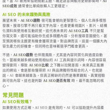
度。當 AI 被用來協助規劃主題、補足語意與維持更新節奏時，
AI
SEO成效
通常會比單純依賴人工更穩定。
AI SEO 的未來趨勢與風險
展望未來，
AI SEO趨勢
很可能會朝向更智慧化、個人化與多模態
發展。搜尋引擎不再只看文字內容，也會更重視圖片、影片、結構
化資料與使用者互動訊號。這代表未來的
AI SEO工具
不只是幫
你寫文章，還可能協助你生成多媒體內容、分析搜尋意圖變化，甚
至預測哪些主題更有機會獲得流量。對品牌而言，這是一個擴大內
容生產力的好機會，但同時也意味著競爭門檻會更高。
不過，
AI SEO趨勢
也伴隨風險，尤其是內容同質化與過度自動
化。當越來越多網站使用相似的 AI 工具與提示詞時，內容很容易
變得雷同，導致
AI SEO比較
之下難以拉開差距。未來真正能勝
出的網站，會是那些懂得把 AI 與品牌獨特性結合的人。也就是
說，AI 會越來越普及，但真正稀缺的仍然是專業觀點、真實經驗
與可信內容。這也是判斷
AI SEO是否有效
時，最不能忽略的核
心。
常見問題
AI SEO有效嗎？
如果使用方式正確，AI SEO 是有效的。AI 可以協助提升內容產