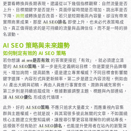
更要看轉換與長期表現。建議從以下幾個指標觀察：自然流量是否
上升、目標關鍵字是否提升、頁面停留時間是否增加、跳出率是否
下降、
詢問
或轉換是否改善。若只是短期衝高內容量，卻沒有帶來
實際商業成果，那麼
AI SEO排名
即使上升，也未必代表策略成
功。真正值得追求的是可持續的流量與品牌信任，而不是一時的排
名波動。
AI SEO 策略與未來趨勢
如何制定有效的 AI SEO 策略
若你想讓
ai seo是否有效
的答案更接近「有效」，就必須建立清
楚的
AI SEO策略
。第一步是先定義網站目標：你是要提升品牌曝
光、增加詢問、提高銷售，還是建立專業權威？不同目標會影響關
鍵字選擇、內容形式與更新頻率。第二步是建立內容流程，例如由
AI 產出大綱與初稿，再由人員進行事實查核、潤飾與補充案例。
第三步則是持續追蹤成效，根據數據調整主題、標題與內部連結，
讓
AI SEO優化
形成迭代循環。
此外，好的
AI SEO策略
不應只追求大量產文，而應重視內容集
群與主題權威。也就是說，與其寫很多彼此無關的文章，不如圍繞
核心主題建立完整知識網，讓搜尋引擎更容易理解你的網站專長。
這樣做不但有助於
AI SEO排名
，也能提升使用者在站內的瀏覽深