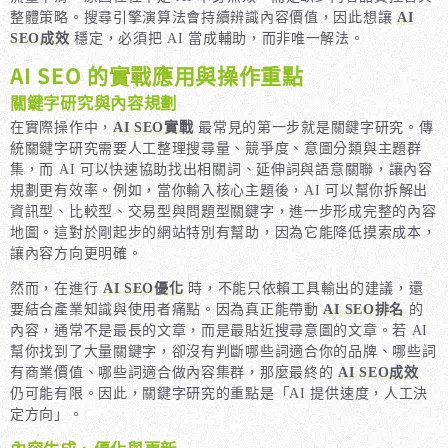
整體策略。搜尋引擎演算法會持續辨識內容價值，因此想讓
AI
SEO成效
穩定，必須把 AI 當成輔助，而非唯一解法。
AI SEO 的實戰應用與操作重點
關鍵字研究與內容規劃
在實際操作中，
AI SEO實戰
最常見的第一步就是關鍵字研究。傳
統關鍵字研究需要人工整理搜尋量、競爭度、意圖分類與主題群
集，而 AI 可以快速協助找出相關詞、延伸詞與語意關聯，讓內容
規劃更有效率。例如，當你輸入核心主題後，AI 可以幫你拆解出
資訊型、比較型、交易型與問題型關鍵字，進一步形成完整的內容
地圖。這對於剛起步的網站特別有幫助，因為它能降低摸索成本，
讓內容方向更明確。
然而，在進行
AI SEO優化
時，不能只依賴工具輸出的建議，還
要結合產業知識與使用者痛點。因為真正能帶動
AI SEO排名
的
內容，通常不是最長的文章，而是最貼近搜尋意圖的文章。若 AI
幫你找到了大量關鍵字，卻沒有判斷哪些詞適合你的品牌、哪些詞
有商業價值、哪些詞適合做內容集群，那麼最終的
AI SEO成效
仍可能有限。因此，關鍵字研究的重點是「AI 提供速度，人工決
定方向」。
內容生成、優化與更新