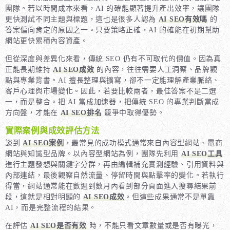
團隊。若以時間成本來看，AI 的確能顯著提升產出效率，讓團隊
更快測試不同主題與標題，這也是很多人認為
AI SEO有效嗎
的
答案偏向肯定的原因之一。只要策略正確，AI 的確能在初期幫助
網站更快累積內容資產。
但從深度與差異化來看，傳統 SEO 仍有不可取代的價值。因為真
正能長期維持
AI SEO成效
的內容，往往需要人工洞察、品牌觀
點與專業背書。AI 擅長整理與擴寫，卻不一定能理解產業脈絡、
客戶心理與市場變化。因此，若要比較兩者，最佳答案不是二選
一，而是整合。把 AI 當成加速器，把傳統 SEO 的專業判斷當成
方向盤，才能在
AI SEO排名
競爭中取得優勢。
實際案例與成效評估方法
談到
AI SEO案例
，最常見的成功模式通常來自內容型網站、電商
網站與知識型品牌。以內容型網站為例，團隊先利用
AI SEO工具
進行主題發想與關鍵字分群，再由編輯補充實測經驗、引用資料與
內部連結，最後觀察自然流量、停留時間與點擊率的變化。若執行
得當，網站通常能在數週到數月內看到部分頁面進入搜尋結果前
段，這就是相對明顯的
AI SEO成效
。但這些成果通常不是單靠
AI，而是完整流程的結果。
在評估
AI SEO是否有效
時，不能只看文章數量或是否有曝光，