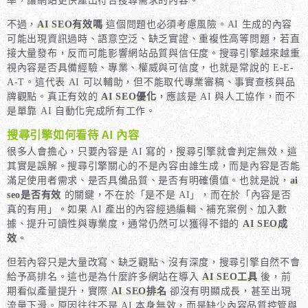
率，讓網站更快產出符合搜尋需求的內容。
不過，
AI SEO有效嗎
這個問題也必須考慮風險。AI 生成的內容
可能出現資訊過時、語意空泛、缺乏實證、重複性高等問題，若直
接大量發布，反而可能影響網站品質與信任度。搜尋引擎越來越重
視內容是否具備經驗、專業、權威與可信度，也就是常說的 E-E-
A-T。這代表 AI 可以輔助，但不能取代專業審稿、事實查核與品
牌觀點。真正有效的
AI SEO優化
，應該是 AI 與人工協作，而不
是單靠 AI 自動化完成所有工作。
搜尋引擎如何看待 AI 內容
很多人會擔心，只要內容是 AI 寫的，搜尋引擎就會判定無效，這
其實是誤解。搜尋引擎關心的不是內容由誰生成，而是內容是否能
滿足使用者需求、是否具備品質、是否有明確價值。也就是說，
ai
seo是否有效
的關鍵，不在於「是不是 AI」，而在於「內容是否
真的有用」。如果 AI 產出的內容經過編輯、補充案例、加入數
據、提升可讀性與專業度，通常仍然可以獲得不錯的
AI SEO成
效
。
但若內容只是大量改寫、缺乏觀點、沒有深度，搜尋引擎自然不會
給予高排名。這也是為什麼許多網站在導入
AI SEO工具
後，前
期看似產量提升，實際
AI SEO排名
卻沒有明顯成長，甚至出現
流量下滑。原因往往不是 AI 本身無效，而是缺少內容品質控管與