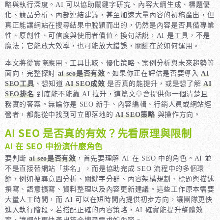
略與執行深度。AI 可以協助關鍵字研究、內容大綱生成、標題優
化、競品分析、內部連結建議，甚至加速大量內容的初稿產出，但
真正能讓網站在搜尋結果中脫穎而出的，仍然是內容是否具備專業
性、原創性、可信度與使用者價值。換句話說，AI 是工具，不是
魔法；它能放大效率，也可能放大錯誤，關鍵在於如何運用。
本文將從實際應用、工具比較、優化策略、案例分析與未來趨勢等
面向，完整探討
ai seo是否有效
。如果你正在評估是否要導入
AI
SEO工具
、想知道
AI SEO成效
是否真的能提升，或是想了解
AI
SEO排名
到底能不能靠 AI 拉升，這篇文章會提供你一個清楚且
務實的答案。無論你是 SEO 新手、內容編輯、行銷人員或網站經
營者，都能從中找到可立即落地的
AI SEO策略
與操作方向。
AI SEO 是否真的有效？先看原理與限制
AI 在 SEO 中扮演什麼角色
要判斷
ai seo是否有效
，首先要理解 AI 在 SEO 中的角色。AI 並
不是直接替網站「排名」，而是協助完成 SEO 流程中的多個環
節，例如搜尋意圖分析、關鍵字分群、內容架構規劃、標題與描述
撰寫、語意擴寫、資料整理以及內容更新建議。這些工作原本需要
大量人工時間，而 AI 可以在短時間內提供初步方向，讓團隊更快
進入執行階段。若搭配正確的內容策略，AI 確實能提升整體效