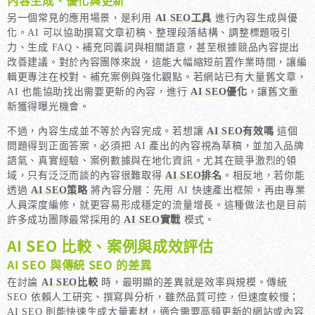
另一個常見的應用場景，是利用
AI SEO工具
進行內容生成與優
化。AI 可以協助撰寫文章初稿、整理段落結構、調整標題吸引
力、生成 FAQ、補充同義詞與相關語意，甚至根據競品內容提出
改善建議。對於內容團隊來說，這能大幅縮短前置作業時間，讓編
輯更專注在校對、補充案例與強化觀點。若網站已有大量舊文章，
AI 也能協助找出需要更新的內容，進行
AI SEO優化
，讓舊文重
新獲得曝光機會。
不過，內容生成並不等於內容完成。若想讓
AI SEO有效嗎
這個
問題得到正面答案，必須把 AI 產出的內容視為草稿，並加入品牌
語氣、真實經驗、案例數據與在地化資訊。尤其在競爭激烈的領
域，只有泛泛而談的內容很難取得
AI SEO排名
。相反地，若你能
透過
AI SEO策略
將內容分層：先用 AI 快速產出框架，再由專業
人員深度編修，就更容易形成穩定的流量增長。這種做法也是目前
許多成功團隊最常採用的
AI SEO實戰
模式。
AI SEO 比較、案例與成效評估
AI SEO 與傳統 SEO 的差異
在討論
AI SEO比較
時，最明顯的差異就是效率與規模。傳統
SEO 依賴人工研究、撰寫與分析，雖然品質可控，但速度較慢；
AI SEO 則能快速生成大量素材，適合需要高頻更新的網站或內容