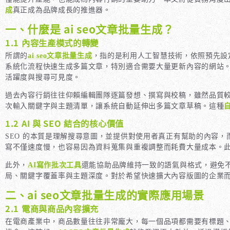
成
真正成為品牌成長的推進器。
一、什麼是 ai seo文章批量生成？
1.1 內容生產模式的轉變
所謂的
ai seo文章批量生成
，指的是利用人工智慧技術，依照預先設
系統化流程快速生成多篇文章，特別適合需要大量更新內容的網站。對
活躍度與搜尋可見度。
過去內容行銷往往仰賴編輯團隊逐篇發想、撰寫與校稿，雖然品質
次輸入關鍵字與主題清單，讓系統自動延伸出多篇文章草稿。這種
1.2 AI 與 SEO 結合的核心價值
SEO 的本質是理解搜尋意圖，並提供對使用者真正有幫助的內容，
寫不僅速度慢，也容易因為資料蒐集與重複調整而耗費大量成本。
此外，
AI寫作批次工具
還能協助品牌維持一致的語氣與格式，避免
局、關鍵字覆蓋率與主題深度。對於希望快速擴大內容版圖的企業
二、ai seo文章批量生成的實際應用場景
2.1 電商與商品內容擴充
在電商產業中，商品數量往往非常龐大，每一個品項都需要有標題