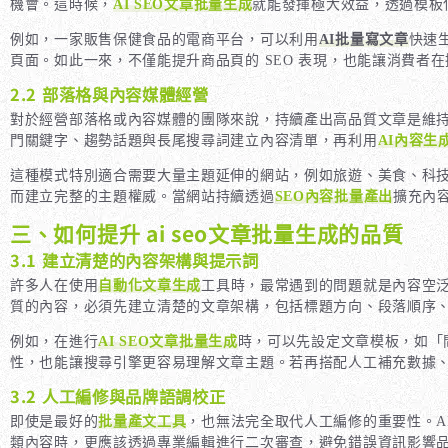
機會。這時候，
AI SEO文章批量生成
就能發揮極大效益，透過模板
例如，一家販售保健食品的電商平台，可以利用
AI批量寫文章
快速
頁面。如此一來，不僅能提升商品頁的 SEO 表現，也能讓消費
2.2 部落格與內容媒體經營
對於經營部落格或內容媒體的團隊來說，持續產出高品質文章是維
門關鍵字、趨勢話題與長尾搜尋詞建立內容清單，再利用
AI內容生
這種模式特別適合需要大量主題延伸的網站，例如旅遊、美食、科
而建立完整的主題權威。當網站持續透過
SEO內容批量產出
擴充內
三、如何提升 ai seo文章批量生成的品質
3.1 建立清楚的內容架構與提示詞
許多人在使用
自動化文章生成
工具時，最常遇到的問題就是內容空
質的內容，必須先建立清楚的文章架構，包括標題方向、段落順序、
例如，在進行
AI SEO文章批量生成
時，可以先設定文章模板，如「
性，也能讓搜尋引擎更容易理解文章主題。若再搭配人工補充數據
3.2 人工編修與品牌語調校正
即使是最好的
批量產文工具
，也無法完全取代人工編修的重要性。A
類內容時，更應該透過專業編輯進行二次審查，避免錯誤資訊影響