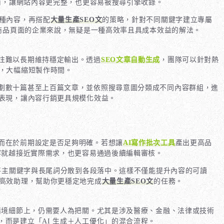
南，讓網站內容更完整，也更容易被搜尋引擎收錄。
種內容，再搭配
大量生產SEO文
的策略，針對不同關鍵字建立專屬
張商品頁面的企業來說，無疑是一種高效率且具成本效益的解法。
往難以長期維持穩定輸出。透過
SEO文章自動生成
，團隊可以針對熱
，大幅縮短製作時間。
劃數十篇甚至上百篇文章，並依照搜尋意圖分類成不同內容群組，進
表現，讓內容行銷更具規模化效益。
而在於前期設定是否足夠明確。若想讓
AI寫作批次工具
產出更高品
容就越接近實際需求，也更容易通過後續編輯審核。
將主關鍵字與長尾詞分散到各段落中。這樣不僅能提升內容的可讀
高效助理，幫助你更穩定地完成
大量生產SEO文
的任務。
情境細節上，仍需要人為把關。尤其是涉及醫療、金融、法律或技術
，而是建立「AI 生成＋人工優化」的混合流程。