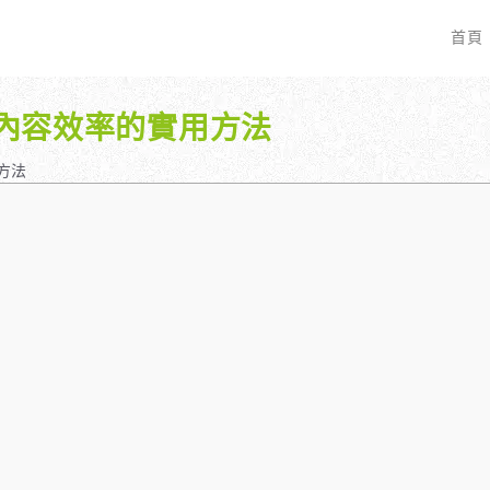
首頁
升內容效率的實用方法
EO 服務？
全面優化網站語法：提升SEO表現
廣告行銷基礎知識
服務最適合我的業務？
關鍵字分析：精準制定SEO策略
廣告平台與策略選擇
方法
具體流程是什麼？
調整SEO關鍵字分布：精準地收錄
Google Ads 和 Facebook 廣
大奧專業寫手團隊：賦予深度與價值
預算與效益管理
行動優化與語法微調：搜尋引擎更愛
廣告投放後如何追蹤成效？