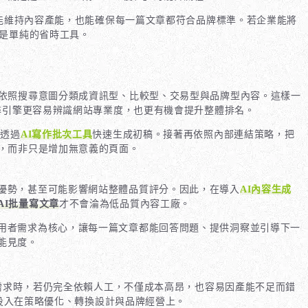
但能維持內容產能，也能確保每一篇文章都符合品牌標準。若企業能將
是單純的省時工具。
依照搜尋意圖分類成資訊型、比較型、交易型與品牌型內容。這樣一
尋引擎更容易辨識網站專業度，也更有機會提升整體排名。
再透過
AI寫作批次工具
快速生成初稿。接著再依照內部連結策略，把
，而非只是增加無意義的頁面。
優勢，甚至可能影響網站整體品質評分。因此，在導入
AI內容生成
AI批量寫文章
才不會淪為低品質內容工廠。
用者需求為核心，讓每一篇文章都能回答問題、提供洞察並引導下一
能見度。
需求時，若仍完全依賴人工，不僅成本高昂，也容易因產能不足而錯
投入在策略優化、轉換設計與品牌經營上。