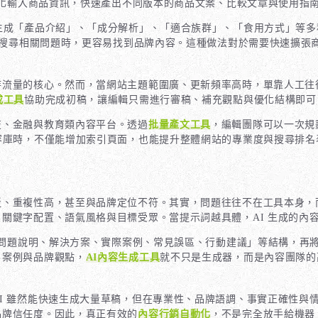
化輸入商品資訊，快速產出不同版本的商品文案、比較文章與使用指
生成「產品介紹」、「成分解析」、「適合族群」、「食用方式」等多
者在搜尋相關問題時，更容易找到品牌內容。這種做法對於需要快速擴
持流量的核心。然而，當網站主題範圍廣、更新頻率高時，單靠人工往
成工具
協助完成初稿，讓編輯只需進行審稿、補充觀點與優化結構即可
技、金融與教育類內容平台。透過
批量產文工具
，編輯團隊可以一次規
容庫時，不僅能增加索引頁面，也能提升整體網站的專業度與搜尋排名
泛、重複性高，甚至與品牌定位不符。其實，問題往往不在工具本身，
關鍵字配置、語氣風格與目標受眾。當提示詞越具體，AI 生成的內
問題說明、解決方案、實際案例、常見誤區、行動建議」等結構，再
、案例與品牌觀點，
AI內容生成工具
就不只是生成器，而是內容團隊的
I 雖然能快速生成大量草稿，但在專業性、品牌語調、事實正確性與
品牌信任度。因此，真正有效的
內容行銷自動化
，不是完全放手給機器