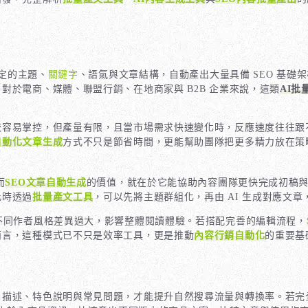
定的主題、
關鍵字
、語氣與文章結構，自動產出大量具備 SEO 基
於電商、媒體、聯盟行銷、在地商家與 B2B 企業來說，這類
AI批
較容易掌控，但產量有限，且當市場需求快速變化時，反應速度往往跟
自動化文章生成
方式不只是節省時間，更能幫助團隊把更多精力放在策
而
SEO文章自動生成
的價值，就在於它能協助內容團隊更快完成初稿
此時透過
批量產文工具
，可以先將主題群組化，再由 AI 生成對應文
不同作者風格差異過大，影響整體閱讀體驗。若搭配完善的編輯流程，
而言，這種模式已不只是效率工具，更是推動
內容行銷自動化
的重要基
、描述、特色說明與常見問題，才能提升自然搜尋流量與轉換率。若完