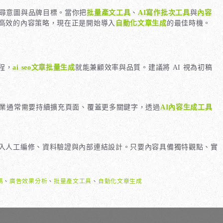
尋意圖與品牌目標。當你把
批量產文工具
、
AI寫作批次工具
與
內容
高效的內容策略，現在正是開始導入
自動化文章生成
的最佳時機。
程，
ai seo文章批量生成
就能兼顧效率與品質。建議將 AI 視為初稿
產業通常需要持續擴充頁面、覆蓋更多關鍵字，透過
AI內容生成工具
入人工編修、資料驗證與內部連結設計。只要內容具備獨特觀點、實
嗎
、
廣告效果分析
、
批量產文工具
、
自動化文章生成