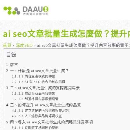
跳
至
主
要
內
ai seo文章批量生成怎麼做？提
容
大奧獨家 AISEO矩陣系統｜SEO自動化輕鬆佈局關鍵字
如何開始 SEO？新手指南
我們提供哪些 S
八大專業SEO服務：網站流量快速成長
SEO 的定義與基本概念
如何知道哪些
首頁
›
深度SEO
›
ai seo文章批量生成怎麼做？提升內容效率的實用
SEO 救星：你的網站沒有自然流量嗎？
SEO 的運作原理
SEO 優化的
目錄
專業SEO撰寫：提升網站SEO自然排序
SEO 的重要性：為什麼企業需要它？
前言
一、什麼是 ai seo文章批量生成？
維基百科：提升品牌形象與SEO的雙贏策略
什麼是白帽SEO、灰帽SEO與黑帽SEO？
1.1 內容生產模式的轉變
網站系統開發：打造高效能業務需求的網站
1.2 AI 與 SEO 結合的核心價值
二、ai seo文章批量生成的實際應用場景
2.1 電商與商品內容擴充
2.2 部落格與內容媒體經營
三、如何提升 ai seo文章批量生成的品質
3.1 建立清楚的內容架構與提示詞
3.2 人工編修與品牌語調校正
四、導入 ai seo文章批量生成的策略與注意事項
4.1 從關鍵字地圖開始規劃