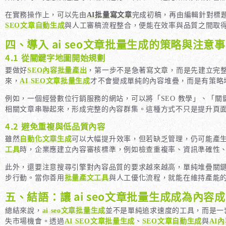
在實務操作上，可以先由
AI批量寫文章
完成初稿，再由編輯針對標題
SEO文章自動生成
與人工審稿流程整合，便能在效率與品質之間取
四、導入 ai seo文章批量生成的策略與注意
4.1 從關鍵字地圖開始規劃
要做好
SEO內容批量產出
，第一步不是急著寫文章，而是先建立完
來，
AI SEO文章批量生成
才不會變成單純的內容堆疊，而是有策略
例如，一個經營數位行銷服務的網站，可以將「SEO 教學」、「
相關文章串聯起來，形成完整的內容群集。這種方式不只是提升頁
4.2 避免重複與低品質內容
雖然
自動化文章生成
可以大幅提升效率，但若缺乏管理，仍可能產
工具
時，企業應建立內容審核標準，例如檢查重複率、資訊準確性
此外，還要注意搜尋引擎對內容品質的要求越來越高，單純堆疊關
步行動。當你善用
批量產文工具
與人工優化流程，就能在維持產能
五、結語：讓 ai seo文章批量生成成為內容
總結來說，
ai seo文章批量生成
並不是單純追求速度的工具，而是一
失市場機會。透過
AI SEO文章批量生成
、
SEO文章自動生成
與
AI