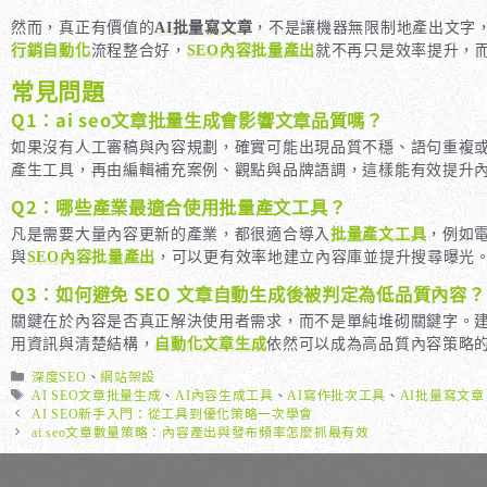
然而，真正有價值的
AI批量寫文章
，不是讓機器無限制地產出文字
行銷自動化
流程整合好，
SEO內容批量產出
就不再只是效率提升，
常見問題
Q1：ai seo文章批量生成會影響文章品質嗎？
如果沒有人工審稿與內容規劃，確實可能出現品質不穩、語句重複
產生工具，再由編輯補充案例、觀點與品牌語調，這樣能有效提升
Q2：哪些產業最適合使用批量產文工具？
凡是需要大量內容更新的產業，都很適合導入
批量產文工具
，例如
與
SEO內容批量產出
，可以更有效率地建立內容庫並提升搜尋曝光
Q3：如何避免 SEO 文章自動生成後被判定為低品質內容？
關鍵在於內容是否真正解決使用者需求，而不是單純堆砌關鍵字。
用資訊與清楚結構，
自動化文章生成
依然可以成為高品質內容策略
分
深度SEO
、
網站架設
類
標
AI SEO文章批量生成
、
AI內容生成工具
、
AI寫作批次工具
、
AI批量寫文章
籤
AI SEO新手入門：從工具到優化策略一次學會
ai seo文章數量策略：內容產出與發布頻率怎麼抓最有效