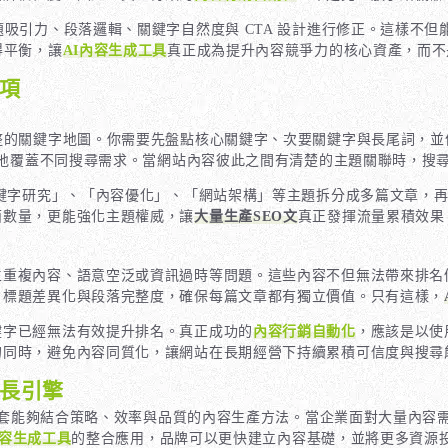
吸引力、段落邏輯、關鍵字自然度與 CTA 設計進行修正。這樣不
得平衡，讓
AI內容生成工具
真正成為提升內容競爭力的核心資產，而不
事項
整的關鍵字地圖。你需要先盤點核心關鍵字、次要關鍵字與長尾詞，並
地覆蓋不同搜尋需求。當網站內容彼此之間有清楚的主題關聯時，搜
關鍵字研究」、「內容優化」、「網站架構」等主題拆分成多篇文章，
面數量，更能強化主題權威，讓
大量生產SEO文
真正發揮流量累積效果
生重複內容、語意空泛或資訊過時等問題。這些內容不但無法帶來排名
、標題差異化與段落完整度，確保每篇文章都有獨立價值。只有這樣，
鍵字已經無法有效提升排名。真正成功的
內容行銷自動化
，應該是以使
的同時，避免內容同質化，讓網站在長期經營下持續累積可信度與搜尋
成長引擎
套能夠結合策略、效率與品質的內容生產方法。當企業面對大量內容
內容生成工具
的整合應用，品牌可以更快建立內容基礎，並將更多資源