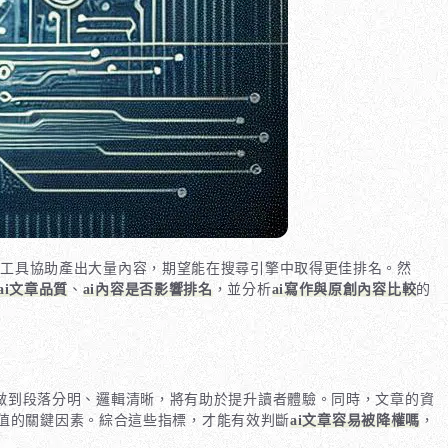
 工具協助產出大量內容，期望能在搜尋引擎中取得更佳排名。然
ai文章品質
、
ai內容是否影響排名
，並分析
ai寫作與原創內容比較
的
能做到段落分明、邏輯清晰，將有助於提升讀者體驗。同時，文章的資
值的關鍵因素。綜合這些指標，才能有效判斷
ai文章容易被降權嗎
，