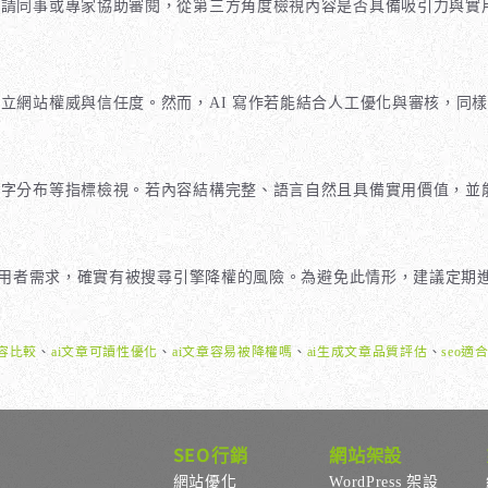
請同事或專家協助審閱，從第三方角度檢視內容是否具備吸引力與實用價值
立網站權威與信任度。然而，AI 寫作若能結合人工優化與審核，同
字分布等指標檢視。若內容結構完整、語言自然且具備實用價值，並能
足使用者需求，確實有被搜尋引擎降權的風險。為避免此情形，建議定
內容比較
、
ai文章可讀性優化
、
ai文章容易被降權嗎
、
ai生成文章品質評估
、
seo適
SEO行銷
網站架設
網站優化
WordPress 架設