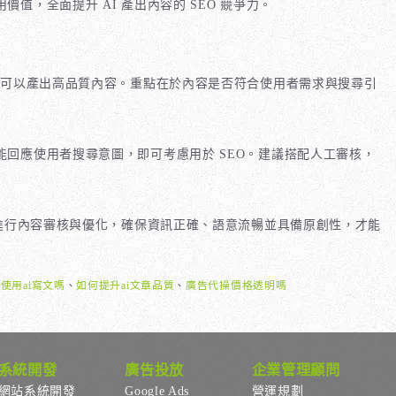
，全面提升 AI 產出內容的 SEO 競爭力。
樣可以產出高品質內容。重點在於內容是否符合使用者需求與搜尋引
回應使用者搜尋意圖，即可考慮用於 SEO。建議搭配人工審核，
期進行內容審核與優化，確保資訊正確、語意流暢並具備原創性，才能
合使用ai寫文嗎
、
如何提升ai文章品質
、
廣告代操價格透明嗎
系統開發
廣告投放
企業管理顧問
網站系統開發
Google Ads
營運規劃