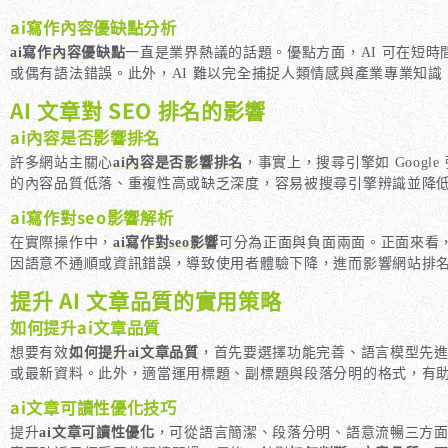
ai寫作內容優缺點分析
ai寫作內容優缺點
一直是業界熱議的話題。優點方面，AI 可在短
或偶有語法錯誤。此外，AI 難以完全捕捉人類情感與產業專業知
AI 文章對 SEO 排名的影響
ai內容是否影響排名
許多網站主關心
ai內容是否影響排名
，事實上，搜尋引擎如 Goog
的內容品質低落、重複性高或缺乏深度，容易被搜尋引擎辨識並降
ai寫作對seo影響解析
在實際操作中，
ai寫作對seo影響
可分為正面與負面兩面。正面來看，
因語意不通順或資訊錯誤，導致使用者體驗下降，進而影響網站排
提升 AI 文章品質的實用策略
如何提升ai文章品質
想要有效
如何提升ai文章品質
，首先要選擇功能完善、語言模型先進
或最新資料。此外，適當運用標題、副標題與段落分明的格式，有
ai文章可讀性優化技巧
提升
ai文章可讀性優化
，可從語言簡潔、段落分明、語意流暢三方