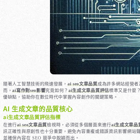
隨著人工智慧技術的飛速發展，
ai seo文章品質
成為許多網站經營者
而，
ai寫作對seo影響
究竟如何？
ai生成文章品質評估
標準又是什麼
優缺點，協助你在數位時代中掌握內容創作的關鍵策略。
AI 生成文章的品質核心
ai生成文章品質評估指標
在進行
ai seo文章品質
檢視時，必須從多個層面來進行
ai生成文章品
訊正確性與原創性也十分重要，避免內容重複或錯誤資訊影響網站
並確保內容在 SEO 競爭中脫穎而出。