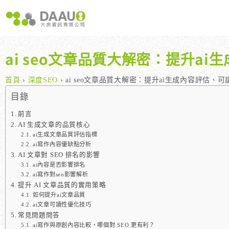
跳
至
主
要
內
ai seo文章品質大解密：提升a
容
大奧獨家 AISEO矩陣系統｜SEO自動化輕鬆佈局關鍵字
如何開始 SEO？新手指南
我們提供哪些 S
八大專業SEO服務：網站流量快速成長
SEO 的定義與基本概念
如何知道哪些
首頁
›
深度SEO
›
ai seo文章品質大解密：提升ai生成內容評估、
SEO 救星：你的網站沒有自然流量嗎？
SEO 的運作原理
SEO 優化的
目錄
專業SEO撰寫：提升網站SEO自然排序
SEO 的重要性：為什麼企業需要它？
前言
AI 生成文章的品質核心
維基百科：提升品牌形象與SEO的雙贏策略
什麼是白帽SEO、灰帽SEO與黑帽SEO？
ai生成文章品質評估指標
網站系統開發：打造高效能業務需求的網站
ai寫作內容優缺點分析
AI 文章對 SEO 排名的影響
ai內容是否影響排名
ai寫作對seo影響解析
提升 AI 文章品質的實用策略
如何提升ai文章品質
ai文章可讀性優化技巧
常見問題問答
ai寫作與原創內容比較，哪個對 SEO 更有利？