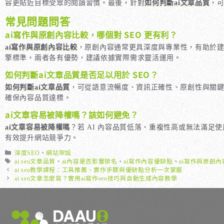
容更貼近目標受眾的閱讀習慣。最後，針對
如何判斷ai文章品質
，可
常見問題問答
ai寫作與原創內容比較，哪個對 SEO 更有利？
ai寫作與原創內容比較
，原創內容通常更具深度與專業性，有助於建
擎標準，兩者各有優勢，建議依據實際需求靈活運用。
如何判斷ai文章品質是否足以用於 SEO？
如何判斷ai文章品質
，可從語意流暢度、資訊正確性、原創性與關鍵
確保內容品質達標。
ai文章容易被降權嗎？該如何避免？
ai文章容易被降權嗎
？若 AI 內容品質低落、重複性高或無法滿
有效提升網站競爭力。
分
深度SEO
、
網站架設
類
標
ai seo文章品質
、
ai內容是否影響排名
、
ai寫作內容優缺點
、
ai寫作與原創
籤
ai seo教學課程：工具推薦、實作步驟與優缺點分析一次掌握
ai seo文章怎麼寫？實用ai寫作seo技巧與自動生成內容教學