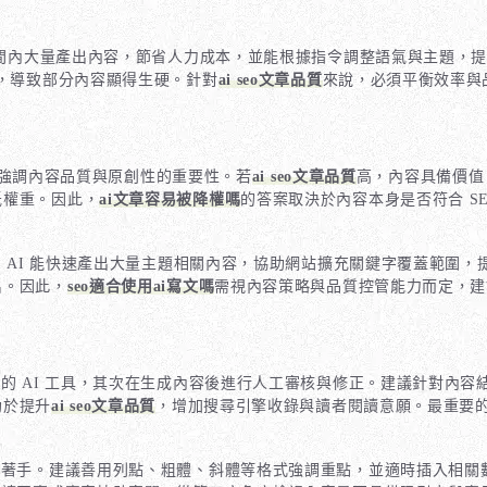
時間內大量產出內容，節省人力成本，並能根據指令調整語氣與主題，提
識，導致部分內容顯得生硬。針對
ai seo文章品質
來說，必須平衡效率與
le 強調內容品質與原創性的重要性。若
ai seo文章品質
高，內容具備價值
低權重。因此，
ai文章容易被降權嗎
的答案取決於內容本身是否符合 S
AI 能快速產出大量主題相關內容，協助網站擴充關鍵字覆蓋範圍，
名。因此，
seo適合使用ai寫文嗎
需視內容策略與品質控管能力而定，建
的 AI 工具，其次在生成內容後進行人工審核與修正。建議針對內
助於提升
ai seo文章品質
，增加搜尋引擎收錄與讀者閱讀意願。最重要的
面著手。建議善用列點、粗體、斜體等格式強調重點，並適時插入相關