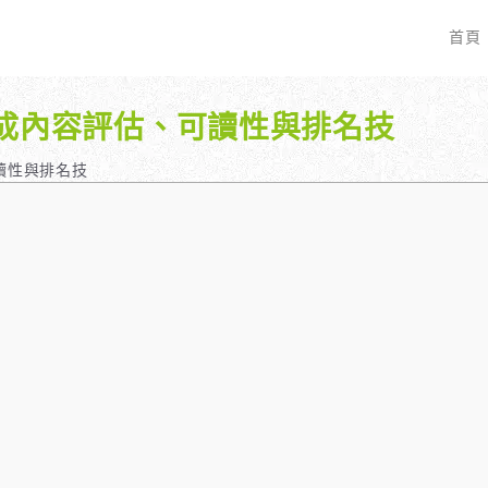
首頁
i生成內容評估、可讀性與排名技
EO 服務？
全面優化網站語法：提升SEO表現
廣告行銷基礎知識
服務最適合我的業務？
關鍵字分析：精準制定SEO策略
廣告平台與策略選擇
可讀性與排名技
具體流程是什麼？
調整SEO關鍵字分布：精準地收錄
Google Ads 和 Facebook 廣
大奧專業寫手團隊：賦予深度與價值
預算與效益管理
行動優化與語法微調：搜尋引擎更愛
廣告投放後如何追蹤成效？