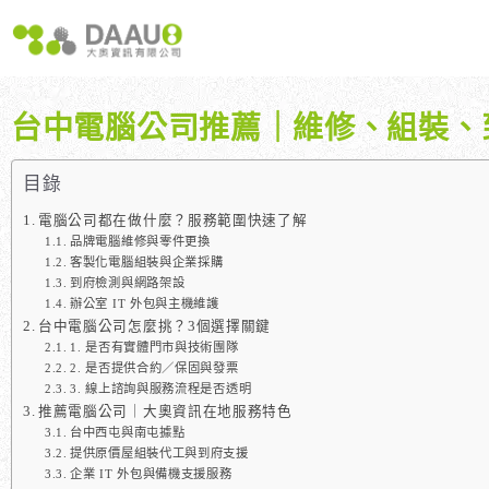
跳
至
主
要
內
台中電腦公司推薦｜維修、組裝、
容
大奧獨家 AISEO矩陣系統｜SEO自動化輕鬆佈局關鍵字
如何開始 SEO？新手指南
我們提供哪些 S
八大專業SEO服務：網站流量快速成長
SEO 的定義與基本概念
如何知道哪些
目錄
SEO 救星：你的網站沒有自然流量嗎？
SEO 的運作原理
SEO 優化的
電腦公司都在做什麼？服務範圍快速了解
專業SEO撰寫：提升網站SEO自然排序
SEO 的重要性：為什麼企業需要它？
品牌電腦維修與零件更換
客製化電腦組裝與企業採購
維基百科：提升品牌形象與SEO的雙贏策略
什麼是白帽SEO、灰帽SEO與黑帽SEO？
到府檢測與網路架設
網站系統開發：打造高效能業務需求的網站
辦公室 IT 外包與主機維護
台中電腦公司怎麼挑？3個選擇關鍵
1. 是否有實體門市與技術團隊
2. 是否提供合約／保固與發票
3. 線上諮詢與服務流程是否透明
推薦電腦公司｜大奧資訊在地服務特色
台中西屯與南屯據點
提供原價屋組裝代工與到府支援
企業 IT 外包與備機支援服務