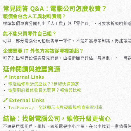
常見問答 Q&A：電腦公司怎麼收費？
報價會包含人工與材料費嗎？
標準報價單會分開列出「人工費」與「零件費」，可要求拆項明細
能不能只買零件自己組？
可以。部分電腦公司也販售單一零件，不過如無專業知識，仍建議
企業需要 IT 外包方案該從哪裡談起？
可先列出現有設備與常見問題，由技術顧問評估「每月制」、「時
延伸閱讀與推薦資源
📌 Internal Links
電腦維修附近怎麼找？3步驟快速鎖定
電腦到府維修收費怎麼算？報價與比較
🔗 External Links
TechPowerUp：全球顯示卡與硬體規格查詢資料庫
結語：找對電腦公司，維修升級更省心
不論是居家用戶、學校、診所還是中小企業，在台中找到一家值得