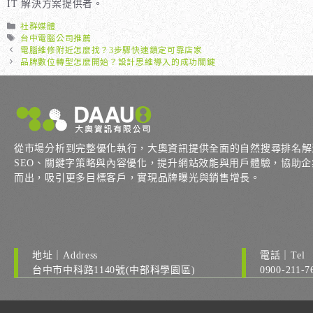
IT 解決方案提供者。
分
社群媒體
類
標
台中電腦公司推薦
籤
電腦維修附近怎麼找？3步驟快速鎖定可靠店家
品牌數位轉型怎麼開始？設計思維導入的成功關鍵
從市場分析到完整優化執行，大奧資訊提供全面的自然搜尋排名解
SEO、關鍵字策略與內容優化，提升網站效能與用戶體驗，協助企業在 
而出，吸引更多目標客戶，實現品牌曝光與銷售增長。
地址｜Address
電話｜Tel
台中市中科路1140號(中部科學園區)
0900-211-7