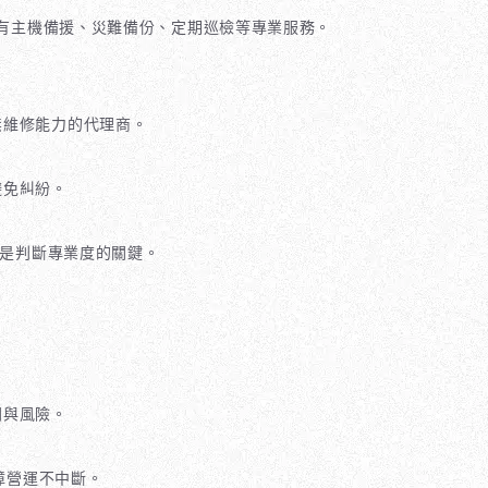
享有主機備援、災難備份、定期巡檢等專業服務。
無維修能力的代理商。
避免糾紛。
，是判斷專業度的關鍵。
。
間與風險。
障營運不中斷。