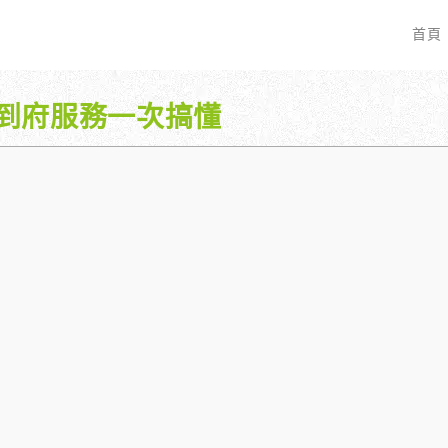
首頁
到府服務一次搞懂
EO 服務？
全面優化網站語法：提升SEO表現
廣告行銷基礎知識
服務最適合我的業務？
關鍵字分析：精準制定SEO策略
廣告平台與策略選擇
具體流程是什麼？
調整SEO關鍵字分布：精準地收錄
Google Ads 和 Facebook 廣
大奧專業寫手團隊：賦予深度與價值
預算與效益管理
行動優化與語法微調：搜尋引擎更愛
廣告投放後如何追蹤成效？