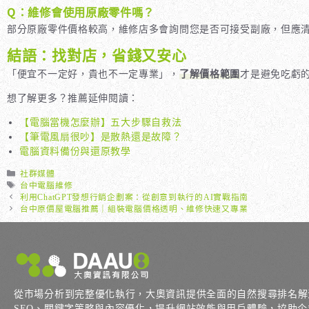
Q：維修會使用原廠零件嗎？
部分原廠零件價格較高，維修店多會詢問您是否可接受副廠，但應
結語：找對店，省錢又安心
「便宜不一定好，貴也不一定專業」，
了解價格範圍
才是避免吃虧
想了解更多？推薦延伸閱讀：
【電腦當機怎麼辦】五大步驟自救法
【筆電風扇很吵】是散熱還是故障？
電腦資料備份與還原教學
分
社群媒體
類
標
台中電腦維修
籤
利用ChatGPT發想行銷企劃案：從創意到執行的AI實戰指南
台中原價屋電腦推薦｜組裝電腦價格透明、維修快速又專業
從市場分析到完整優化執行，大奧資訊提供全面的自然搜尋排名解
SEO、關鍵字策略與內容優化，提升網站效能與用戶體驗，協助企業在 