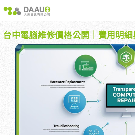
跳
至
主
要
內
台中電腦維修價格公開｜費用明細
容
大奧獨家 AISEO矩陣系統｜SEO自動化輕鬆佈局關鍵字
如何開始 SEO？新手指南
我們提供哪些 S
八大專業SEO服務：網站流量快速成長
SEO 的定義與基本概念
如何知道哪些
SEO 救星：你的網站沒有自然流量嗎？
SEO 的運作原理
SEO 優化的
專業SEO撰寫：提升網站SEO自然排序
SEO 的重要性：為什麼企業需要它？
維基百科：提升品牌形象與SEO的雙贏策略
什麼是白帽SEO、灰帽SEO與黑帽SEO？
網站系統開發：打造高效能業務需求的網站