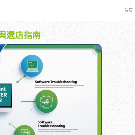
首頁
與選店指南
EO 服務？
全面優化網站語法：提升SEO表現
廣告行銷基礎知識
服務最適合我的業務？
關鍵字分析：精準制定SEO策略
廣告平台與策略選擇
具體流程是什麼？
調整SEO關鍵字分布：精準地收錄
Google Ads 和 Facebook 廣
大奧專業寫手團隊：賦予深度與價值
預算與效益管理
行動優化與語法微調：搜尋引擎更愛
廣告投放後如何追蹤成效？