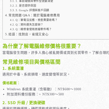
1. 事前報價與零件型號要清楚
2. 是否提供保固
3. Google 評價與客戶回饋
常見問題 Q&A：關於電腦維修費用
Q：筆電沒反應，檢查費要收嗎？
Q：資料遺失怎麼辦？
Q：維修會使用原廠零件嗎？
結語：找對店，省錢又安心
為什麼了解電腦維修價格很重要？
當電腦發生問題，許多人擔心被亂開價或買到劣質零件。了解合理
常見維修項目與價格區間
1. 系統重灌
適用於中毒、系統損壞、速度變慢等狀況。
價格範圍：
Windows 系統重灌（含驅動）：NT$600～1000
附加資料備份服務：+ NT$300～500
2. SSD 升級 / 更換硬碟
適用於開機緩慢、硬碟壞軌或欲提升速度。