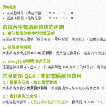
價格範圍：
主機板維修（簡易焊接）：NT$1500～3000
更換主機板（品牌原廠）：NT$3500～7000
選擇台中電腦維修店的建議
1. 事前報價與零件型號要清楚
專業店家會事先說明「維修項目＋零件型號＋總金額」，避免事後
2. 是否提供保固
大多數店家會提供
30～90 天保固
，尤其是更換零件一定要有保固證
3. Google 評價與客戶回饋
建議選擇評價 4.5 星以上、評論數超過 100 則以上的維修店，可
常見問題 Q&A：關於電腦維修費用
Q：筆電沒反應，檢查費要收嗎？
大多數店家提供
免費初步檢測
，若需拆機深入檢查則視店家收費（NT$
Q：資料遺失怎麼辦？
如硬碟物理損壞，
可委託資料救援公司處理
，價格從 NT$3000～1