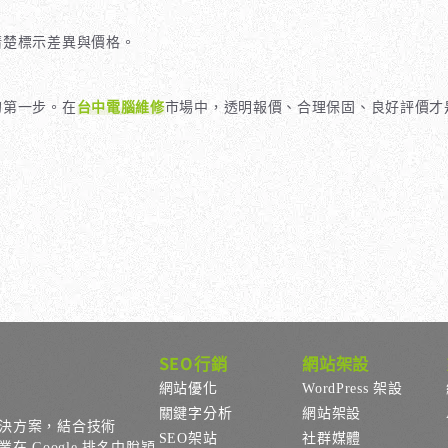
清楚標示差異與價格。
的第一步。在
台中電腦維修
市場中，透明報價、合理保固、良好評價才
SEO行銷
網站架設
網站優化
WordPress 架設
關鍵字分析
網站架設
決方案，結合技術
SEO架站
社群媒體
Google 排名中脫穎