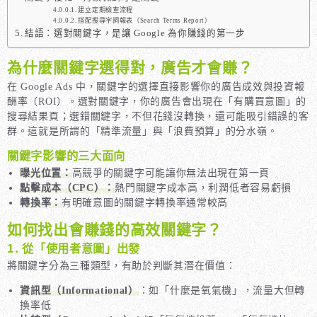
建立定期檢查流程
搭配搜尋字詞報表（Search Terms Report）
結語：選對關鍵字，是讓 Google 為你賺錢的第一步
為什麼關鍵字選得對，廣告才會賺？
在 Google Ads 中，關鍵字的選擇直接影響你的廣告成效與投資報
酬率（ROI）。選對關鍵字，你的廣告會出現在「有購買意圖」的
搜尋結果頁；選錯關鍵字，不但花錢沒轉換，還可能吸引錯誤的客
群。這就是所謂的「精準流量」與「浪費預算」的分水嶺。
關鍵字影響的三大面向
曝光位置：
高競爭的關鍵字可能讓你無法出現在第一頁
點擊成本（CPC）：
熱門關鍵字成本高，利潤低者容易虧損
轉換率：
有明確意圖的關鍵字轉換率通常較高
如何找出會賺錢的高效關鍵字？
1. 從「使用者意圖」出發
將關鍵字分為三種類型，有助於判斷其潛在價值：
資訊型（Informational）
：如「什麼是氧氣機」，流量大但轉
換率低