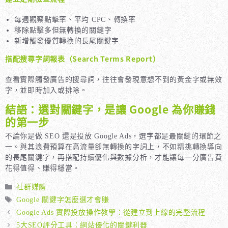
每週觀察點擊率、平均 CPC、轉換率
移除點擊多但無轉換的關鍵字
新增觸發優質轉換的長尾關鍵字
搭配搜尋字詞報表（Search Terms Report）
查看實際觸發廣告的搜尋詞，往往會發現意想不到的黃金字或無效
字，並即時加入或排除。
結語：選對關鍵字，是讓 Google 為你賺錢
的第一步
不論你是做 SEO 還是投放 Google Ads，選字都是最關鍵的環節之
一。與其浪費預算在高流量卻無轉換的字詞上，不如精挑轉換導向
的長尾關鍵字，再搭配持續優化與數據分析，才能讓每一分廣告費
花得值得、賺得穩當。
分
社群媒體
類
標
Google 關鍵字怎麼選才會賺
籤
Google Ads 實際投放操作教學：從建立到上線的完整流程
5大SEO評分工具：網站優化的關鍵利器