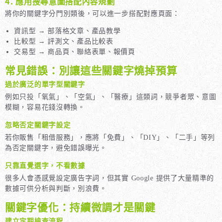
4. 應用搜尋意圖搭配內容規劃
將你的關鍵字分門別類後，可以進一步搭配對應頁面：
資訊型 → 部落格文章、產品教學
比較型 → 評測文、產品比較表
交易型 → 商品頁、聯絡表單、報價頁
常見錯誤：別讓這些關鍵字燒掉預算
過於廣泛的單字型關鍵字
例如只投「氧氣」、「空氣」、「醫療」這類詞，競爭者眾、意圖
模糊，容易花錢沒轉換。
忽略否定關鍵字設定
若你販售「租借服務」，應將「免費」、「DIY」、「二手」等列
為否定關鍵字，避免錯誤曝光。
只靠直覺選字，不看數據
很多人會憑感覺設定廣告字詞，但其實 Google 提供了大量精準的
數據可供分析與判斷，別浪費。
關鍵字優化：持續微調才是關鍵
建立定期檢查流程