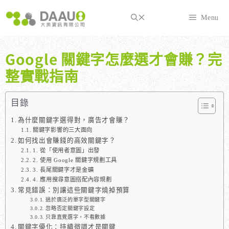
跳
至
Menu
主
要
內
Google 關鍵字怎麼選才會賺？完
容
整實戰指南
目錄
為什麼關鍵字選得對，廣告才會賺？
關鍵字影響的三大面向
如何找出會賺錢的高效關鍵字？
1. 從「使用者意圖」出發
2. 使用 Google 關鍵字規劃工具
3. 長尾關鍵字才是金礦
4. 應用搜尋意圖搭配內容規劃
常見錯誤：別讓這些關鍵字燒掉預算
過於廣泛的單字型關鍵字
忽略否定關鍵字設定
只靠直覺選字，不看數據
關鍵字優化：持續微調才是關鍵