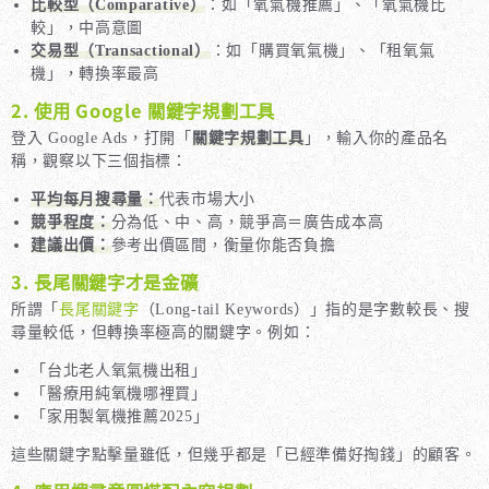
比較型（Comparative）
：如「氧氣機推薦」、「氧氣機比
較」，中高意圖
交易型（Transactional）
：如「購買氧氣機」、「租氧氣
機」，轉換率最高
2. 使用 Google 關鍵字規劃工具
登入 Google Ads，打開「
關鍵字規劃工具
」，輸入你的產品名
稱，觀察以下三個指標：
平均每月搜尋量：
代表市場大小
競爭程度：
分為低、中、高，競爭高＝廣告成本高
建議出價：
參考出價區間，衡量你能否負擔
3. 長尾關鍵字才是金礦
所謂「
長尾關鍵字
（Long-tail Keywords）」指的是字數較長、搜
尋量較低，但轉換率極高的關鍵字。例如：
「台北老人氧氣機出租」
「醫療用純氧機哪裡買」
「家用製氧機推薦2025」
這些關鍵字點擊量雖低，但幾乎都是「已經準備好掏錢」的顧客。