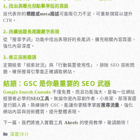
1. 找出高曝光但點擊率低的頁面
這代表你的
標題或meta描述
可能吸引力不足，可重新撰寫以提升
CTR。
2. 持續追蹤長尾關鍵字表現
從「搜尋字詞」功能中找出表現好的長尾詞，擴充相關內容頁面，
強化內容深度。
3. 修正技術錯誤
定期檢查「檢索狀況」與「行動裝置使用性」，排除 SEO 技術問
題，確保搜尋引擎能正確讀取網站。
結語：GSC 是你最重要的 SEO 武器
Google Search Console
不僅免費，而且功能強大，是每一位網站
經營者必學的
SEO工具
。無論你是內容創作者、小商家、部落客還
是行銷人員，熟練操作 GSC，能讓你更精準掌握
搜尋流量
，強化
網站內容與技術體質，提升整體表現。
下一篇，我們將進入實戰工具
Ahrefs
的使用教學，敬請期待！
分
深度SEO
類