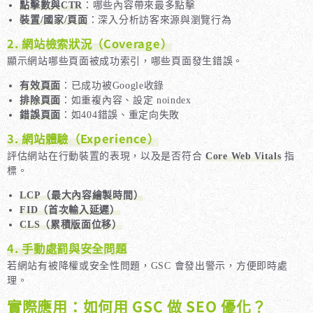
點擊數與CTR
：哪些內容帶來最多點擊
裝置/國家/頁面
：深入分析訪客來源與瀏覽行為
2. 網站檢索狀況（Coverage）
顯示網站哪些頁面被成功索引，哪些頁面發生錯誤。
有效頁面
：已成功被Google收錄
排除頁面
：如重複內容、設定 noindex
錯誤頁面
：如404錯誤、重定向失敗
3. 網站體驗（Experience）
評估網站在行動裝置的表現，以及是否符合
Core Web Vitals
指
標。
LCP（最大內容繪製時間）
FID（首次輸入延遲）
CLS（累積版面位移）
4. 手動處罰與安全問題
若網站有被降權或安全性問題，GSC 會發出警示，方便即時處
理。
實際應用：如何用 GSC 做 SEO 優化？