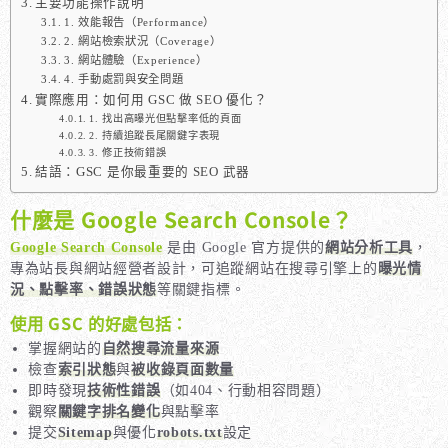
主要功能操作說明
1. 效能報告（Performance）
2. 網站檢索狀況（Coverage）
3. 網站體驗（Experience）
4. 手動處罰與安全問題
實際應用：如何用 GSC 做 SEO 優化？
1. 找出高曝光但點擊率低的頁面
2. 持續追蹤長尾關鍵字表現
3. 修正技術錯誤
結語：GSC 是你最重要的 SEO 武器
什麼是 Google Search Console？
Google Search Console
是由 Google 官方提供的
網站分析工具
，
專為站長與網站經營者設計，可追蹤網站在搜尋引擎上的
曝光情
況、點擊率、錯誤狀態
等關鍵指標。
使用 GSC 的好處包括：
掌握網站的
自然搜尋流量來源
檢查
索引狀態
與
被收錄頁面數量
即時發現
技術性錯誤
（如404、行動相容問題）
觀察
關鍵字排名變化
與點擊率
提交
Sitemap
與優化
robots.txt
設定