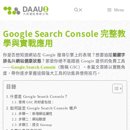
跳
至
Menu
主
要
內
Google Search Console 完整教
容
學與實戰應用
你是否想知道網站在 Google 搜尋引擎上的表現？想要追蹤
關鍵字
排名
與
網站健康狀態
？那麼你絕不能錯過 Google 提供的免費工具
——
Google Search Console
（簡稱 GSC）。本篇文章將以實務角
度，帶你逐步掌握這個強大工具的功能與使用技巧。
目錄
什麼是 Google Search Console？
使用 GSC 的好處包括：
如何設定 Google Search Console 帳戶
步驟一：新增網站屬性
步驟二：網站驗證
步驟三：提交 Sitemap