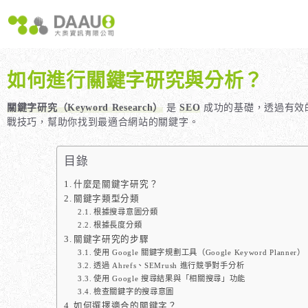
跳
至
主
要
內
如何進行關鍵字研究與分析？
容
大奧獨家 AISEO矩陣系統｜SEO自動化輕鬆佈局關鍵字
如何開始 SEO？新手指南
我們提供哪些 S
八大專業SEO服務：網站流量快速成長
SEO 的定義與基本概念
如何知道哪些
關鍵字研究（Keyword Research）
是
SEO
成功的基礎，透過有效的
戰技巧，幫助你找到最適合網站的關鍵字。
SEO 救星：你的網站沒有自然流量嗎？
SEO 的運作原理
SEO 優化的
專業SEO撰寫：提升網站SEO自然排序
SEO 的重要性：為什麼企業需要它？
目錄
維基百科：提升品牌形象與SEO的雙贏策略
什麼是白帽SEO、灰帽SEO與黑帽SEO？
什麼是關鍵字研究？
網站系統開發：打造高效能業務需求的網站
關鍵字類型分類
根據搜尋意圖分類
根據長度分類
關鍵字研究的步驟
使用 Google 關鍵字規劃工具（Google Keyword Planner）
透過 Ahrefs、SEMrush 進行競爭對手分析
使用 Google 搜尋結果與「相關搜尋」功能
檢查關鍵字的搜尋意圖
如何選擇適合的關鍵字？