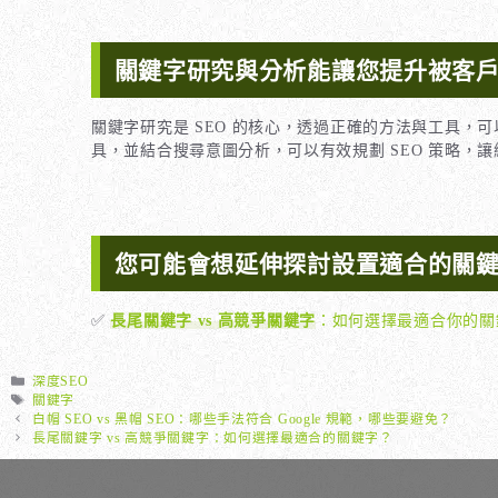
關鍵字研究與分析能讓您提升被客
關鍵字研究是 SEO 的核心，透過正確的方法與工具，可以找出高潛
具，並結合搜尋意圖分析，可以有效規劃 SEO 策略，
您可能會想延伸探討設置適合的關
✅
長尾關鍵字 vs 高競爭關鍵字
：如何選擇最適合你的關
分
深度SEO
類
標
關鍵字
籤
白帽 SEO vs 黑帽 SEO：哪些手法符合 Google 規範，哪些要避免？
長尾關鍵字 vs 高競爭關鍵字：如何選擇最適合的關鍵字？