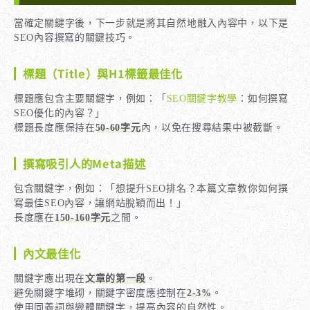
當確定關鍵字後，下一步就是將其自然地融入內容中，以下是
SEO內容撰寫的關鍵技巧。
標題（Title）與H1標籤最佳化
標題應包含主要關鍵字，例如：「
SEO關鍵字教學
：如何撰寫
SEO優化的內容？」
標題長度應保持在
50-60字元
內，以免在搜尋結果中被截斷。
撰寫吸引人的Meta描述
包含關鍵字，例如：「想提升SEO排名？本篇文章教你如何撰
寫最佳SEO內容，讓網站脫穎而出！」
長度應在
150-160字元
之間。
內文最佳化
關鍵字應出現在
文章的第一段
。
避免關鍵字堆砌，關鍵字密度應控制在
2-3%
。
使用同義詞與變體關鍵字，提高內容的自然性。