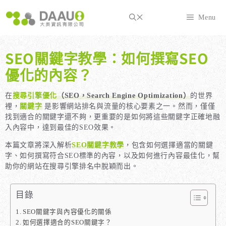
跳
至
Menu
主
要
內
SEO關鍵字教學：如何撰寫SEO
容
優化的內容？
在
搜尋引擎優化
（SEO，Search Engine Optimization）
的世界
裡，
關鍵字
是影響網站排名與流量的核心要素之一。然而，僅僅
找到適合的關鍵字還不夠，更重要的是如何將這些關鍵字正確地融
入內容中，達到最佳的SEO效果。
本篇文章將深入解析
SEO關鍵字教學
，包含如何選擇適當的關鍵
字、如何撰寫符合SEO標準的內容，以及如何進行內容最佳化，幫
助你的網站在搜尋引擎排名中脫穎而出。
目錄
SEO關鍵字與內容優化的關係
如何選擇適合的SEO關鍵字？