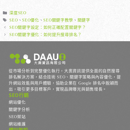
分
深度SEO
類
標
SEO
、
SEO優化
、
SEO關鍵字教學
、
關鍵字
籤
SEO關鍵字設定：如何正確配置關鍵字？
SEO關鍵字優化：如何提升搜尋排名？
從市場分析到完整優化執行，大奧資訊提供全面的自然搜尋
排名解決方案，結合技術 SEO、關鍵字策略與內容優化，提
升網站效能與用戶體驗，協助企業在 Google 排名中脫穎而
出，吸引更多目標客戶，實現品牌曝光與銷售增長。
SEO行銷
網站優化
關鍵字分析
SEO架站
網站維護
網站架設