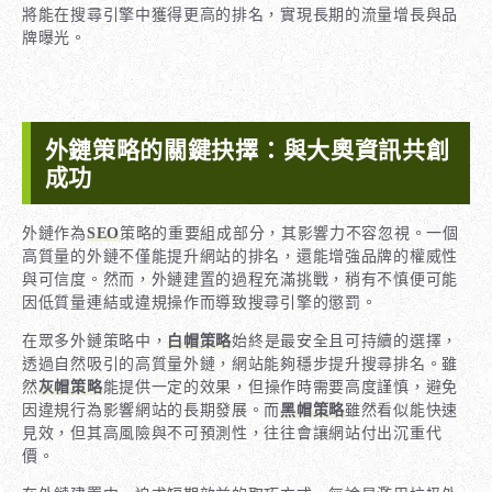
將能在搜尋引擎中獲得更高的排名，實現長期的流量增長與品
牌曝光。
外鏈策略的關鍵抉擇：與大奧資訊共創
成功
外鏈作為
SEO
策略的重要組成部分，其影響力不容忽視。一個
高質量的外鏈不僅能提升網站的排名，還能增強品牌的權威性
與可信度。然而，外鏈建置的過程充滿挑戰，稍有不慎便可能
因低質量連結或違規操作而導致搜尋引擎的懲罰。
在眾多外鏈策略中，
白帽策略
始終是最安全且可持續的選擇，
透過自然吸引的高質量外鏈，網站能夠穩步提升搜尋排名。雖
然
灰帽策略
能提供一定的效果，但操作時需要高度謹慎，避免
因違規行為影響網站的長期發展。而
黑帽策略
雖然看似能快速
見效，但其高風險與不可預測性，往往會讓網站付出沉重代
價。