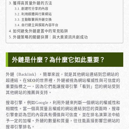
獲得高質量外鏈的方法
創建可分享的內容
利用媒體與行業網站
主動聯繫與外鏈交換
自行建立與撰寫內容平台
如何避免外鏈建置中的常見陷阱
外鏈策略的關鍵抉擇：與大奧資訊共創成功
外鏈是什麼？為什麼它如此重要？
外鏈（Backlink），簡單來說，就是其他網站連結到您網站的
超連結。在
SEO
的世界裡，外鏈被視為網站權威性與可信度的
重要指標之一，因為它們能讓搜尋引擎「看到」您的網站受到
其他網站的推薦與支持。
搜尋引擎，例如Google，利用外鏈來判斷一個網站的權威性和
相關性。當一個高質量且權威的網站連結到您的頁面時，搜尋
引擎會認為您的內容具有價值與可信度，並在排名演算法中給
予一定的加權。外鏈的數量和質量，往往能直接影響您網站的
搜尋引擎排名。