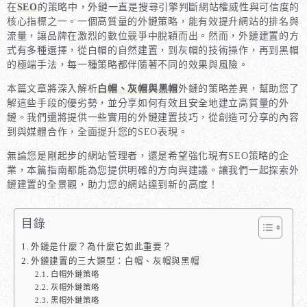
在
SEO
的策略中，外鏈一直是搜尋引擎判斷網站權威性與可信度的
核心指標之一。一個高質量的外鏈策略，能有效提升網站的排名與
流量，讓品牌在激烈的數位競爭中脫穎而出。然而，外鏈建置的方
式有多種選擇，從白帽的自然建置，到灰帽的技術操作，再到黑帽
的極端手法，每一種策略都伴隨著不同的效果與風險。
本篇文章將深入解析
白帽、灰帽與黑帽
外鏈的策略差異，幫助您了
解這些手段的優劣勢，並分享如何有效且安全地建立高質量的外
鏈。我們還將提供一些實用的外鏈建置技巧，從創造可分享的內容
到與媒體合作，全面提升您的SEO表現。
無論您是剛起步的網站管理者，還是希望強化現有SEO策略的企
業，本篇指南都能為您提供明確的方向與建議。讓我們一起探索外
鏈建置的全景觀，助力您的網站達到新的高度！
目錄
外鏈是什麼？為什麼它如此重要？
外鏈建置的三大類型：白帽、灰帽與黑帽
白帽外鏈策略
灰帽外鏈策略
黑帽外鏈策略