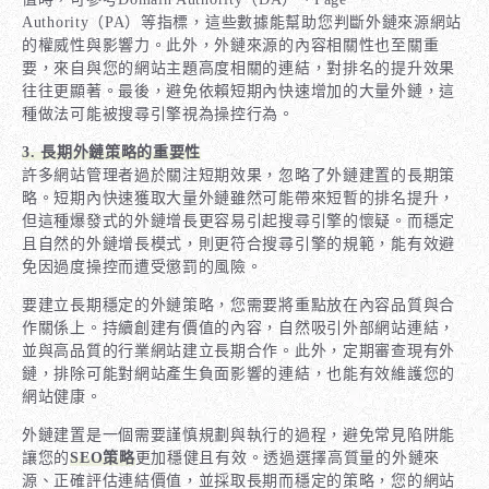
Authority（PA）等指標，這些數據能幫助您判斷外鏈來源網站
的權威性與影響力。此外，外鏈來源的內容相關性也至關重
要，來自與您的網站主題高度相關的連結，對排名的提升效果
往往更顯著。最後，避免依賴短期內快速增加的大量外鏈，這
種做法可能被搜尋引擎視為操控行為。
3. 長期外鏈策略的重要性
許多網站管理者過於關注短期效果，忽略了外鏈建置的長期策
略。短期內快速獲取大量外鏈雖然可能帶來短暫的排名提升，
但這種爆發式的外鏈增長更容易引起搜尋引擎的懷疑。而穩定
且自然的外鏈增長模式，則更符合搜尋引擎的規範，能有效避
免因過度操控而遭受懲罰的風險。
要建立長期穩定的外鏈策略，您需要將重點放在內容品質與合
作關係上。持續創建有價值的內容，自然吸引外部網站連結，
並與高品質的行業網站建立長期合作。此外，定期審查現有外
鏈，排除可能對網站產生負面影響的連結，也能有效維護您的
網站健康。
外鏈建置是一個需要謹慎規劃與執行的過程，避免常見陷阱能
讓您的
SEO策略
更加穩健且有效。透過選擇高質量的外鏈來
源、正確評估連結價值，並採取長期而穩定的策略，您的網站