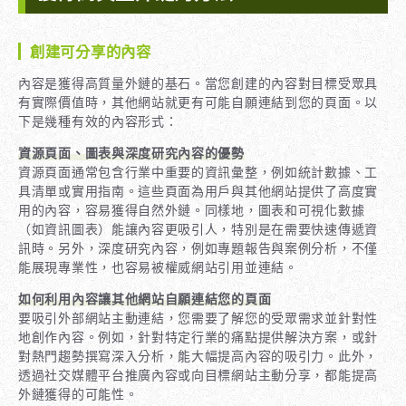
創建可分享的內容
內容是獲得高質量外鏈的基石。當您創建的內容對目標受眾具
有實際價值時，其他網站就更有可能自願連結到您的頁面。以
下是幾種有效的內容形式：
資源頁面、圖表與深度研究內容的優勢
資源頁面通常包含行業中重要的資訊彙整，例如統計數據、工
具清單或實用指南。這些頁面為用戶與其他網站提供了高度實
用的內容，容易獲得自然外鏈。同樣地，圖表和可視化數據
（如資訊圖表）能讓內容更吸引人，特別是在需要快速傳遞資
訊時。另外，深度研究內容，例如專題報告與案例分析，不僅
能展現專業性，也容易被權威網站引用並連結。
如何利用內容讓其他網站自願連結您的頁面
要吸引外部網站主動連結，您需要了解您的受眾需求並針對性
地創作內容。例如，針對特定行業的痛點提供解決方案，或針
對熱門趨勢撰寫深入分析，能大幅提高內容的吸引力。此外，
透過社交媒體平台推廣內容或向目標網站主動分享，都能提高
外鏈獲得的可能性。