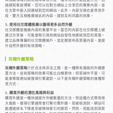
過撰寫客座博客，您可以在對方網站上分享您的專業內容，並
在文章中嵌入回連結到您的網站。此外，內容交換也是常見手
段，雙方互相推廣彼此的內容，達到互利共贏的效果。
3. 使用社交媒體推廣以獲得更多自然外鏈
社交媒體是推廣內容的重要平台。當您的內容在社交媒體上被
廣泛分享後，可能會吸引其他網站自發性地連結到您的頁面。
建立品牌專屬的社交媒體帳戶，並定期發布高質量內容，是提
升自然外鏈的有效策略。
灰帽外鏈策略
灰帽外鏈策略
介於合法與非法之間，是一種帶有風險的外鏈建
置方法。這些策略的效果可能比白帽更快，但若操作不當，可
能會導致網站被搜尋引擎處罰。以下是灰帽外鏈策略的幾種常
見方式：
1. 購買外鏈的潛在風險與利益
購買外鏈是一種快速提升外鏈數量的方法，但這種方式帶有很
大風險。搜尋引擎通常會打擊付費外鏈，若被檢測到，網站可
能遭遇排名下降甚至被移除索引的懲罰。然而，若能找到高質