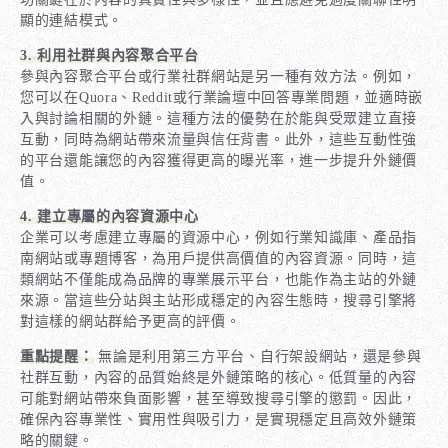
顯的連結模式。
3. 利用社群與內容聚合平台
參與內容聚合平台或行業社群網站是另一種有效方法。例如，
您可以在Quora、Reddit或行業論壇中回答專業問題，並適時嵌
入與討論相關的外鏈。這種方法的優勢在於能與受眾建立直接
互動，同時為網站帶來流量與信任背書。此外，這些互動性強
的平台還能讓您的內容獲得更高的曝光率，進一步提升外鏈價
值。
4. 建立專屬的內容資源中心
企業可以考慮建立專屬的資源中心，例如行業知識庫、產品指
南網站或專題博客，為用戶提供高價值的內容資源。同時，這
類網站不僅能成為品牌的專業展示平台，也能作為主站的外鏈
來源。當這些分站與主站形成穩定的內容生態時，搜尋引擎將
對這樣的網站群給予更高的評價。
重點提醒：
無論是利用第三方平台、自行架設網站，還是參與
社群互動，內容的品質始終是外鏈策略的核心。低質量的內容
可能對網站帶來負面影響，甚至導致搜尋引擎的懲罰。因此，
確保內容專業性、實用性與吸引力，是實現穩定且高效外鏈策
略的關鍵。