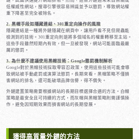
鏈，試圖快速提升網站排名。然而，這些外鏈通常來自無關或
低權威性網站，搜尋引擎很容易辨識並予以懲罰，導致網站權
重下降甚至完全被除名。
2. 黑帽手段如隱藏連結、301重定向操作的風險
隱藏連結是一種將外鏈隱藏在網頁中，讓用戶看不見但爬蟲能
檢測到的技術。301重定向則是將多個域名的權重轉移至主站。
這些手段雖然短期內有效，但一旦被發現，網站可能面臨最嚴
厲的懲罰。
3. 為什麼不建議使用黑帽技術：Google懲罰機制解析
Google對於黑帽技術採取零容忍政策，使用這些技術可能會導
致網站被手動處罰或演算法懲罰。長期來看，黑帽策略不僅損
害網站的排名，還可能破壞品牌信譽，得不償失。
外鏈建置策略需要根據網站的長期目標選擇合適的方法。白帽
策略是最安全且可持續的方式，而灰帽與黑帽策略則需謹慎操
作，避免因短期效果而損害網站的長期發展。
獲得高質量外鏈的方法