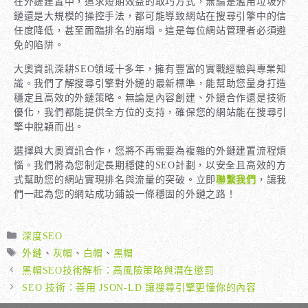
在外鏈建置中，追求短期效益的取巧方式，無論是濫用垃圾外
鏈還是大規模的操控手法，都可能導致網站在搜尋引擎中的信
任度降低，甚至面臨排名的崩塌。這是每位網站管理者必須避
免的陷阱。
大奧資訊深耕SEO領域十多年，擁有豐富的實戰經驗與專業知
識。我們了解搜尋引擎對外鏈的最新標準，能幫助您量身打造
穩定且高效的外鏈策略。無論是內容創建、外鏈合作還是技術
優化，我們都能提供全方位的支持，確保您的網站能在搜尋引
擎中脫穎而出。
選擇與大奧資訊合作，您將不再需要為複雜的外鏈建置流程煩
惱。我們將為您制定長期穩健的SEO計劃，以安全且高效的方
式幫助您的網站實現排名與流量的突破。立即
聯繫我們
，讓我
們一起為您的網站成功鋪設一條穩固的外鏈之路！
分
深度SEO
類
標
外鏈
、
灰帽
、
白帽
、
黑帽
籤
黑帽SEO技術解析：高風險策略與潛在懲罰
SEO 技術：善用 JSON-LD 讓搜尋引擎更懂你的內容