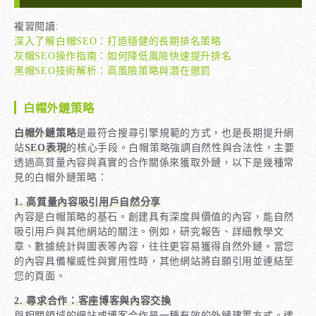
複習閱讀:
深入了解白帽SEO：打造穩健的長期排名策略
灰帽SEO操作指南：如何降低風險快速提升排名
黑帽SEO技術解析：高風險策略與潛在懲罰
白帽外鏈策略
白帽外鏈策略
是最符合搜尋引擎規範的方式，也是長期提升網
站
SEO表現
的核心手段。白帽策略強調自然性與合法性，主要
透過高質量內容與真實的合作關係來獲取外鏈，以下是幾種常
見的白帽外鏈策略：
1. 高質量內容吸引用戶自然分享
內容是白帽策略的基石。創建具有深度與價值的內容，能自然
吸引用戶與其他網站的關注。例如，研究報告、詳細教學文
章、數據統計與圖表等內容，往往更容易獲得自然外鏈。當您
的內容具備權威性與實用性時，其他網站將自願引用並連結至
您的頁面。
2. 尋求合作：客座博客與內容交換
與相關領域的網站或博客合作是一種有效的外鏈建置方式。透