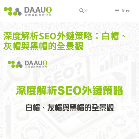
跳
至
Menu
主
要
內
深度解析SEO外鏈策略：白帽、
容
灰帽與黑帽的全景觀