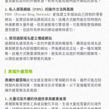
量且看似自然的外鏈來源，則有可能短期內提升網站的排名。
2. 私人部落網絡（PBN）的操作方法與風險
PBN（Private Blog Network）是指建立多個由自己控制的博客
網站，並將這些網站連結回主站。這種方式雖然能在短時間內
快速累積大量外鏈，但若被搜尋引擎發現，可能導致整個網絡
遭到懲罰，包括所有參與的網站被移除索引。
3. 使用過期域名建立權威網站
過期域名通常具有一定的外鏈資源與權威性，購買這些域名並
重新開發為內容相關的網站，然後連結回主站，是一種灰帽策
略。這種方式需要謹慎操作，避免與主站過於明顯的關聯性，
以降低被搜尋引擎察覺的風險。
黑帽外鏈策略
黑帽外鏈策略
是完全違反搜尋引擎規範的手段，雖然可能在短
時間內取得效果，但後果往往非常嚴重。以下是幾種常見的黑
帽外鏈策略及其風險：
1. 大量垃圾外鏈的快速效果與嚴重後果
黑帽策略常使用工具或自動化手段，生成大量低質量的垃圾外