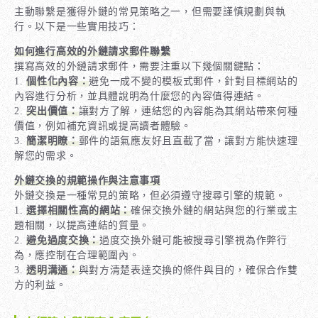
主動聯繫是獲得外鏈的常見策略之一，但需要謹慎規劃與執
行。以下是一些實用技巧：
如何進行高效的外鏈請求郵件聯繫
撰寫高效的外鏈請求郵件，需要注重以下幾個關鍵點：
1.
個性化內容：
避免一成不變的模板式郵件，針對目標網站的
內容進行分析，並具體說明為什麼您的內容值得連結。
2.
突出價值：
讓對方了解，連結您的內容能為其網站帶來何種
價值，例如補充資訊或提高讀者體驗。
3.
簡潔明瞭：
郵件的語氣應友好且直截了當，讓對方能快速理
解您的需求。
外鏈交換的規範操作與注意事項
外鏈交換是一種常見的策略，但必須遵守搜尋引擎的規範。
1.
選擇相關性高的網站：
確保交換外鏈的網站與您的行業或主
題相關，以提高連結的質量。
2.
避免過度交換：
過度交換外鏈可能被搜尋引擎視為作弊行
為，應控制在合理範圍內。
3.
透明溝通：
與對方清楚表達交換的條件與目的，確保合作雙
方的利益。