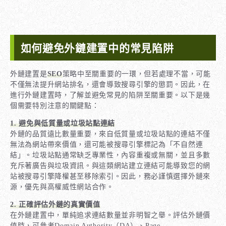
如何避免外鏈建置中的常見陷阱
外鏈建置是
SEO
策略中至關重要的一環，但若處理不當，可能
不僅無法提升網站排名，還會導致搜尋引擎的懲罰。因此，在
進行外鏈建置時，了解並避免常見的陷阱至關重要。以下是幾
個需要特別注意的關鍵點：
1. 避免與低質量或垃圾站點連結
外鏈的品質遠比數量重要，來自低質量或垃圾站點的連結不僅
無法為網站帶來價值，還可能被搜尋引擎標記為「不自然連
結」。垃圾站點通常缺乏專業性，內容重複或無關，並且多數
充斥著廣告與垃圾資訊。與這類網站建立連結可能導致您的網
站被搜尋引擎降權甚至移除索引。因此，務必謹慎選擇外鏈來
源，優先與高權威性網站合作。
2. 正確評估外鏈的真實價值
在外鏈建置中，單純追求連結數量並非明智之舉。評估外鏈價
值時，可參考Domain Authority（DA）、Page