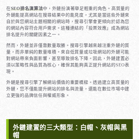
在
SEO排名演算法
中，外鏈扮演著舉足輕重的角色。高質量的
外鏈能提高網站在搜尋結果中的能見度，尤其是當這些外鏈來
自於與您網站主題相關的網站時，搜尋引擎會更傾向於認為您
的網站內容符合用戶需求。這種連結的「投票效應」成為網站
排名提升的關鍵因素之一。
然而，外鏈並非僅靠數量取勝。搜尋引擎越來越注重外鏈的質
量，而非單純的數量堆積。來自低質量或垃圾網站的外鏈可能
對網站帶來負面影響，甚至導致排名下降。因此，外鏈建置必
須以策略性與品質為核心，確保其能夠真正提升網站的SEO表
現。
外鏈是搜尋引擎了解網站價值的重要橋樑。透過建立高質量的
外鏈，您不僅能提升網站的排名與流量，還能在數位市場中建
立更強的品牌信任與權威形象。
外鏈建置的三大類型：白帽、灰帽與黑
帽