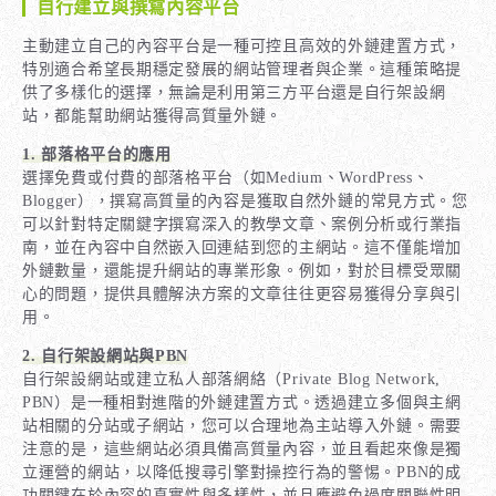
自行建立與撰寫內容平台
主動建立自己的內容平台是一種可控且高效的外鏈建置方式，
特別適合希望長期穩定發展的網站管理者與企業。這種策略提
供了多樣化的選擇，無論是利用第三方平台還是自行架設網
站，都能幫助網站獲得高質量外鏈。
1. 部落格平台的應用
選擇免費或付費的部落格平台（如Medium、WordPress、
Blogger），撰寫高質量的內容是獲取自然外鏈的常見方式。您
可以針對特定關鍵字撰寫深入的教學文章、案例分析或行業指
南，並在內容中自然嵌入回連結到您的主網站。這不僅能增加
外鏈數量，還能提升網站的專業形象。例如，對於目標受眾關
心的問題，提供具體解決方案的文章往往更容易獲得分享與引
用。
2. 自行架設網站與PBN
自行架設網站或建立私人部落網絡（Private Blog Network,
PBN）是一種相對進階的外鏈建置方式。透過建立多個與主網
站相關的分站或子網站，您可以合理地為主站導入外鏈。需要
注意的是，這些網站必須具備高質量內容，並且看起來像是獨
立運營的網站，以降低搜尋引擎對操控行為的警惕。PBN的成
功關鍵在於內容的真實性與多樣性，並且應避免過度關聯性明