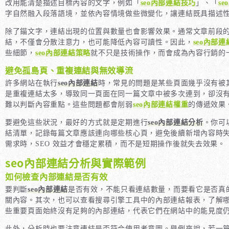
改用能清楚描述目標內容的文字，例如「
seo內部連結技巧
」、「
s
字自然融入段落語境，並依內容情境做些微變化，讓連結既具描述
除了錨文字，連結出現的位置與數量也會影響效果。通常文章前段
結，不僅會分散注意力，也可能降低內容可讀性。因此，
seo內部
些細節，
seo內部連結策略
就不只是技術操作，而會成為內容行銷的
避免孤島頁、重複連結與無效導流
許多網站在執行
seo內部連結
時，常見的問題是某些頁面幾乎沒有被
是重複連結太多，導致同一頁面在同一篇文章中被多次連到，卻沒
難以判斷內容重點。這些問題都會削弱
seo內部連結權重
的傳遞效果
要避免這些狀況，最好的方式就是定期進行
seo內部連結分析
。你可
結清單，記錄每篇文章應該連向哪些核心頁，避免後續新增內容時
需求時，SEO 效益才會穩定累積，而不是短期操作後就失去效果。
seo內部連結分析與實際範例
如何檢查內部連結是否有效
要判斷
seo內部連結
是否有效，不能只看連結數量，而要看它是否真
關內容。其次，也可以查看搜尋引擎工具中的內部連結報表，了解
些重要頁面始終沒有足夠的內部連結，代表它們在網站中的能見度
此外，分析時也要注意連結是否符合使用者意圖。舉例來說，若一