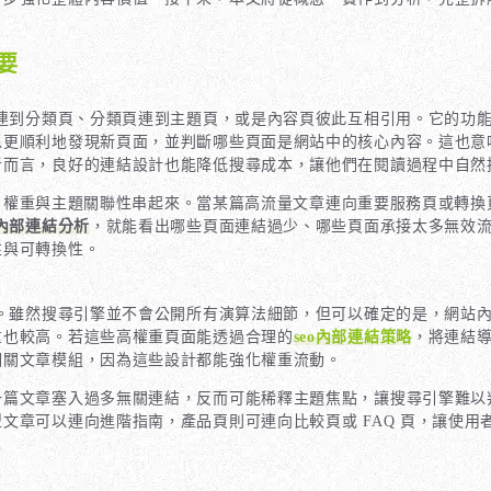
要
連到分類頁、分類頁連到主題頁，或是內容頁彼此互相引用。它的功
以更順利地發現新頁面，並判斷哪些頁面是網站中的核心內容。這也意
者而言，良好的連結設計也能降低搜尋成本，讓他們在閱讀過程中自然
、權重與主題關聯性串起來。當某篇高流量文章連向重要服務頁或轉換
o內部連結分析
，就能看出哪些頁面連結過少、哪些頁面承接太多無效流
性與可轉換性。
。雖然搜尋引擎並不會公開所有演算法細節，但可以確定的是，網站
重也較高。若這些高權重頁面能透過合理的
seo內部連結策略
，將連結
相關文章模組，因為這些設計都能強化權重流動。
一篇文章塞入過多無關連結，反而可能稀釋主題焦點，讓搜尋引擎難以
文章可以連向進階指南，產品頁則可連向比較頁或 FAQ 頁，讓使用