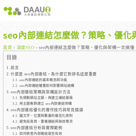
跳
至
主
要
內
seo內部連結怎麼做？策略、優化
容
大奧獨家 AISEO矩陣系統｜SEO自動化輕鬆佈局關鍵字
如何開始 SEO？新手指南
我們提供哪些 S
八大專業SEO服務：網站流量快速成長
SEO 的定義與基本概念
如何知道哪些
首頁
›
深度SEO
›
seo內部連結怎麼做？策略、優化與架構一次搞懂
SEO 救星：你的網站沒有自然流量嗎？
SEO 的運作原理
SEO 優化的
目錄
專業SEO撰寫：提升網站SEO自然排序
SEO 的重要性：為什麼企業需要它？
前言
什麼是 seo內部連結，為什麼它對排名這麼重要
維基百科：提升品牌形象與SEO的雙贏策略
什麼是白帽SEO、灰帽SEO與黑帽SEO？
seo內部連結的基本概念與功能
網站系統開發：打造高效能業務需求的網站
seo內部連結權重如何影響網站結構
seo內部連結策略與架構設計方法
先規劃網站主題，再建立連結層級
用主題集群建立 seo內部連結架構
seo內部連結優化的實作技巧與常見錯誤
錨文字、位置與數量的最佳化原則
避免孤島頁、重複連結與無效導流
seo內部連結分析與實際範例
如何檢查內部連結是否有效