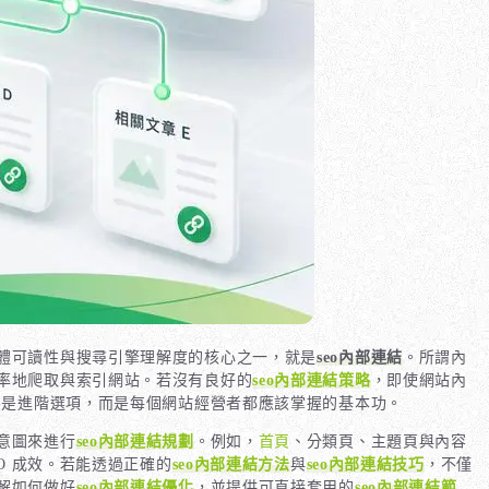
體可讀性與搜尋引擎理解度的核心之一，就是
seo內部連結
。所謂內
率地爬取與索引網站。若沒有良好的
seo內部連結策略
，即使網站內
不是進階選項，而是每個網站經營者都應該掌握的基本功。
意圖來進行
seo內部連結規劃
。例如，
首頁
、分類頁、主題頁與內容
O 成效。若能透過正確的
seo內部連結方法
與
seo內部連結技巧
，不僅
解如何做好
seo內部連結優化
，並提供可直接套用的
seo內部連結範