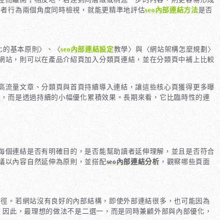
用者行為兩個角度同時檢視，就能更精準地評估
seo內部連結方法
是否
化的基本原則〉、〈
seo內部連結設定
教學〉與〈網站架構怎麼規劃〉
網站，則可以在產品介紹頁加入分類頁連結，並在分類頁中補上比較
高流量文章、分類頁與首頁持續導入連結，讓這些核心頁獲得更多曝
版，而是透過持續的小幅優化累積效果。長期來看，它比臨時性的連
每個連結是否有明確目的，是否能幫助讀者延伸理解，並且是否符合
議以內容自然延伸為原則，並搭配
seo內部連結分析
，觀察哪些頁面
路徑。若網站沒有良好的內部結構，即使外部連結很多，也可能因為
效。因此，最理想的做法不是二選一，而是同時兼顧外部與內部優化，