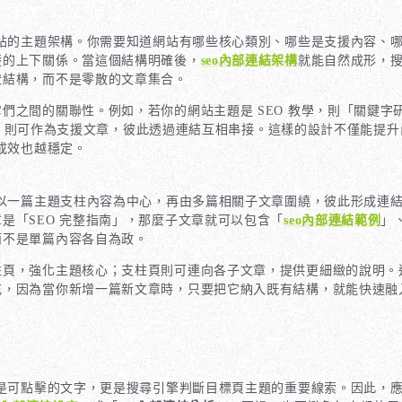
站的主題架構。你需要知道網站有哪些核心類別、哪些是支援內容、
楚的上下關係。當這個結構明確後，
seo內部連結架構
就能自然成形，
狀結構，而不是零散的文章集合。
之間的關聯性。例如，若你的網站主題是 SEO 教學，則「關鍵字研
」則可作為支援文章，彼此透過連結互相串接。這樣的設計不僅能提升
成效也越穩定。
以一篇主題支柱內容為中心，再由多篇相關子文章圍繞，彼此形成連
是「SEO 完整指南」，那麼子文章就可以包含「
seo內部連結範例
」
而不是單篇內容各自為政。
柱頁，強化主題核心；支柱頁則可連向各子文章，提供更細緻的說明。
充，因為當你新增一篇新文章時，只要把它納入既有結構，就能快速融
是可點擊的文字，更是搜尋引擎判斷目標頁主題的重要線索。因此，