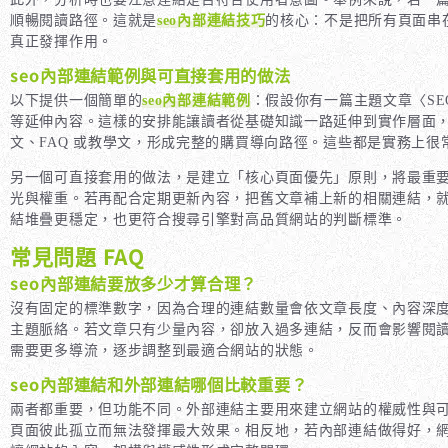
順暢閱讀路徑。這就是
seo內部連結技巧
的核心：不是把所有頁面串
真正發揮作用。
seo內部連結範例與可直接套用的做法
以下提供一個簡單的
seo內部連結範例
：假設你有一篇主題文章〈S
等延伸內容。這樣的安排能讓讀者從基礎知識一路延伸到實作層面
文、FAQ 或教學文，形成完整的購買導向路徑。這些都是實務上很
另一個可直接套用的做法，是建立「核心頁面優先」原則，將最重
光與權重。若再配合定期更新內容，把舊文章補上新的相關連結，
結堆疊更穩定，也更符合搜尋引擎對高品質網站的判斷標準。
常見問題 FAQ
seo內部連結要放多少才算合理？
沒有固定的標準數字，因為合理的連結數量會依文章長度、內容深
主題脈絡。若文章只有少量內容，卻放入過多連結，反而會影響閱
需要更多導流，逐步調整到最適合網站的狀態。
seo內部連結和外部連結哪個比較重要？
兩者都重要，但功能不同。外部連結主要用來建立網站的權威性與
頁面彼此孤立而無法發揮最大效果。相反地，若內部連結做得好，網