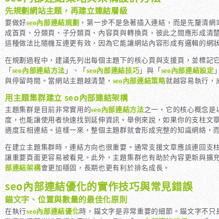
先規劃網站主題，再建立連結層級
要做好
seo內部連結規劃
，第一步不是急著插入連結，而是先釐清網
成首頁、分類頁、子分類頁、內容頁與轉換頁，彼此之間應形成清
這種做法比隨機互連更有效，因為它能讓網站內容形成有邏輯的網
在規劃過程中，建議先列出每個主題下的核心頁與支援頁，並標記它們
「
seo內部連結方法
」、「
seo內部連結技巧
」與「
seo內部連結設定
與停留時間。當網站主題越清楚，
seo內部連結策略
就越容易執行，
用主題集群建立 seo內部連結架構
主題集群是目前非常實用的
seo內部連結方法
之一，它的核心概念是
度，也能讓使用者快速找到延伸資訊。舉例來說，如果你的支柱文章
適度互相連結。這樣一來，整個主題群就會形成完整的知識網絡，
在建立主題集群時，連結方向也很重要。通常支援文章應該連回支
讓重要頁面更容易被看見。此外，主題集群也有助於內容更新與擴
部連結架構
會更加穩固，長期也更有利於排名成長。
seo內部連結優化的實作技巧與常見錯誤
錨文字、位置與數量的最佳化原則
在執行
seo內部連結優化
時，錨文字是非常重要的細節。錨文字不只