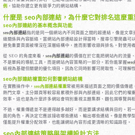
例
，協助你建立更有競爭力的網站結構。
什麼是 seo內部連結，為什麼它對排名這麼重
seo內部連結的基本概念與功能
seo內部連結
指的是同一個網站內不同頁面之間的超連結，像是文章
級關係與內容脈絡。當網站內部連結設計得當時，搜尋引擎爬蟲可
避免重要頁面被埋沒在深層結構中，進而影響收錄與排名。對使用
從 SEO 的角度來看，
seo內部連結
的價值在於它能把網站內的流量
不是單純的導航工具，而是網站內容策略的一部分。若你能掌握
se
結視為基礎但關鍵的優化項目，因為它同時影響可爬取性、可理解
seo內部連結權重如何影響網站結構
在實務操作中，
seo內部連結權重
常被用來描述頁面之間的價值傳遞
熱門文章、主分類頁等較容易累積外部與內部連結，因此它們的權
效率。這也是為什麼許多網站會特別重視主題集群、麵包屑導覽與
不過，權重傳遞並不是連得越多越好，而是要講求結構與目的。若
面的角色，再決定它應該接收哪些連結、輸出哪些連結。像是教學型
僅能提升權重分配效率，也能讓網站內容形成更清晰的知識路徑。
seo內部連結策略與架構設計方法