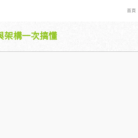
首頁
與架構一次搞懂
EO 服務？
全面優化網站語法：提升SEO表現
廣告行銷基礎知識
服務最適合我的業務？
關鍵字分析：精準制定SEO策略
廣告平台與策略選擇
具體流程是什麼？
調整SEO關鍵字分布：精準地收錄
Google Ads 和 Facebook 廣
大奧專業寫手團隊：賦予深度與價值
預算與效益管理
行動優化與語法微調：搜尋引擎更愛
廣告投放後如何追蹤成效？