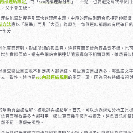
eo內部連結設定
」或「
seo內部連結分析
」。不過，也要避免每次都使用
性，又不會生硬。
的連結能幫助搜尋引擎快速理解主題，中段的連結則適合承接延伸閱讀
連結方法
應以「精準」而非「大量」為原則。每個連結都應該有明確目
一部分。
其他頁面連到，形成所謂的孤島頁。這類頁面即使內容品質不錯，也
有增加實際價值。還有些網站會把連結隨意導向不相關頁面，雖然看似
。
以檢查哪些頁面收不到足夠內部連結、哪些頁面連出過多、哪些錨文
失去一致性。這也是
seo內部連結規劃
的重要一環，因為只有持續檢視
的幫助頁面被理解、被收錄與被點擊。首先，可以透過網站分析工具
哪些頁面獲得最多內部引用，哪些頁面幾乎沒有被提及。這些資訊能幫
仍然不足，應優先調整。
篇介紹基礎概念的文章連到過於進階的內容，使用者可能會因為資訊落