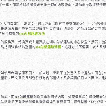
在一起，而是根據讀者需求安排合理的內容流向。當你能從數據與使
EO 入門指南〉，那麼文中可以連向〈關鍵字研究怎麼做〉、〈內容優
，也能讓搜尋引擎更清楚理解這些頁面彼此的關係。若你經營的是電商
常見且有效的
seo內部連結方法
。
要的服務頁、轉換頁或主題頁放在網站內部連結的中心位置。接著，從
就能持續強化網站整體的
seo內部連結架構
。這種方式不需要一次大改
度與使用者需求而不同。一般來說，重點不在於塞入多少連結，而在於
讀體驗；若文章很長卻幾乎沒有內部連結，又會讓資訊孤立。因此，建
可信度，而
seo內部連結
則負責串聯網站內容、分配權重與引導使用者
站就能把既有流量與權重有效傳遞到重要頁面，提升整體 SEO 成