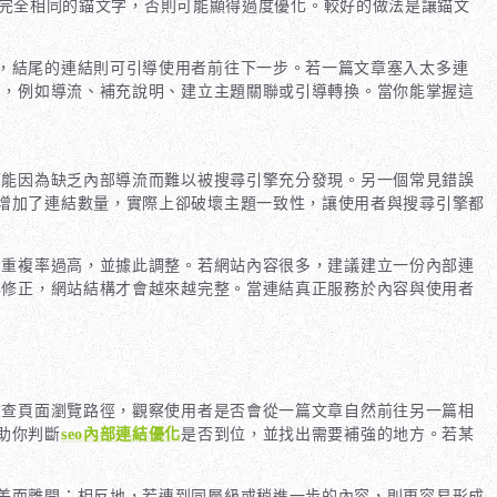
完全相同的錨文字，否則可能顯得過度優化。較好的做法是讓錨文
，結尾的連結則可引導使用者前往下一步。若一篇文章塞入太多連
的，例如導流、補充說明、建立主題關聯或引導轉換。當你能掌握這
可能因為缺乏內部導流而難以被搜尋引擎充分發現。另一個常見錯誤
增加了連結數量，實際上卻破壞主題一致性，讓使用者與搜尋引擎都
字重複率過高，並據此調整。若網站內容很多，建議建立一份內部連
與修正，網站結構才會越來越完整。當連結真正服務於內容與使用者
檢查頁面瀏覽路徑，觀察使用者是否會從一篇文章自然前往另一篇相
助你判斷
seo內部連結優化
是否到位，並找出需要補強的地方。若某
差而離開；相反地，若連到同層級或稍進一步的內容，則更容易形成