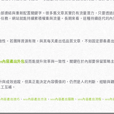
內部連結與重新配置關鍵字。很多舊文章其實仍有流量潛力，只要透過
外任務，網站就能持續累積權重與流量。長期來看，這種持續迭代的內
致性。若團隊資源有限，與其每天產出低品質文章，不如固定節奏產
seo內容產出外包
反而能提升效率與一致性。關鍵在於內部要保留策略
升與成效追蹤，但真正能決定內容價值的，仍然是人的判斷、經驗與
人工互補。
eo內容產出技巧
、
seo內容產出方法
、
seo內容產出服務
、
seo內容產出流程
、
seo