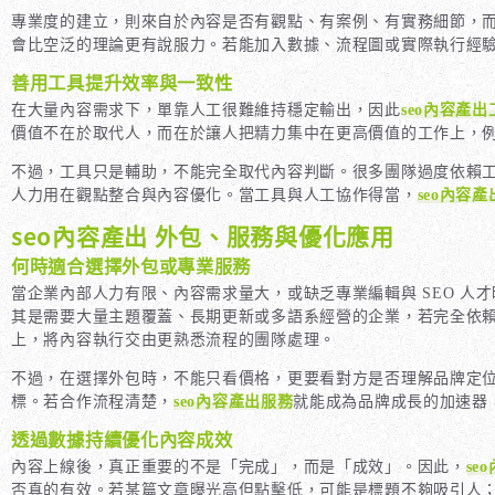
專業度的建立，則來自於內容是否有觀點、有案例、有實務細節，
會比空泛的理論更有說服力。若能加入數據、流程圖或實際執行經
善用工具提升效率與一致性
在大量內容需求下，單靠人工很難維持穩定輸出，因此
seo內容產出
價值不在於取代人，而在於讓人把精力集中在更高價值的工作上，
不過，工具只是輔助，不能完全取代內容判斷。很多團隊過度依賴工
人力用在觀點整合與內容優化。當工具與人工協作得當，
seo內容
seo內容產出 外包、服務與優化應用
何時適合選擇外包或專業服務
當企業內部人力有限、內容需求量大，或缺乏專業編輯與 SEO 人才
其是需要大量主題覆蓋、長期更新或多語系經營的企業，若完全依
上，將內容執行交由更熟悉流程的團隊處理。
不過，在選擇外包時，不能只看價格，更要看對方是否理解品牌定
標。若合作流程清楚，
seo內容產出服務
就能成為品牌成長的加速器
透過數據持續優化內容成效
內容上線後，真正重要的不是「完成」，而是「成效」。因此，
se
否真的有效。若某篇文章曝光高但點擊低，可能是標題不夠吸引人；