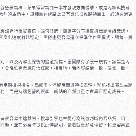
期就急著寫稿，結果常常寫到一半才發現方向偏離，或是內容與搜尋
激烈的主題中，單純重述網路上已有資訊很難脫穎而出，必須透過更
，應該進行事實查核、語句修飾、關鍵字分布檢查與標題層級確認，
容產出速度就越穩定，團隊也更容易建立標準化作業模式，讓每一篇
規則，以及內容上線後的追蹤指標。當團隊有了統一規範，無論是內
大，會降低專業感與信任感。相反地，若內容結構一致、語氣一致、
過定期檢視排名、點擊率、停留時間與轉換表現，就能找出哪些主題
任務，而是持續經營的資產，網站的自然流量才會真正穩定成長。
讀者很容易中途離開，搜尋引擎也會從行為訊號判斷內容品質。因
答問題，並在必要時提供延伸說明，讀者就更願意停留，也更容易產