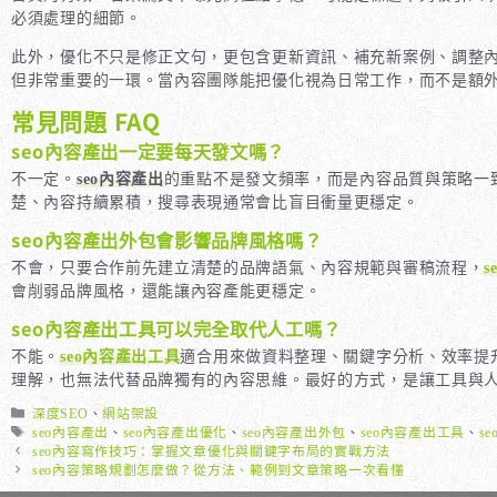
必須處理的細節。
此外，優化不只是修正文句，更包含更新資訊、補充新案例、調整
但非常重要的一環。當內容團隊能把優化視為日常工作，而不是額
常見問題 FAQ
seo內容產出一定要每天發文嗎？
不一定。
seo內容產出
的重點不是發文頻率，而是內容品質與策略一
楚、內容持續累積，搜尋表現通常會比盲目衝量更穩定。
seo內容產出外包會影響品牌風格嗎？
不會，只要合作前先建立清楚的品牌語氣、內容規範與審稿流程，
會削弱品牌風格，還能讓內容產能更穩定。
seo內容產出工具可以完全取代人工嗎？
不能。
seo內容產出工具
適合用來做資料整理、關鍵字分析、效率提
理解，也無法代替品牌獨有的內容思維。最好的方式，是讓工具與
分
深度SEO
、
網站架設
類
標
seo內容產出
、
seo內容產出優化
、
seo內容產出外包
、
seo內容產出工具
、
s
籤
seo內容寫作技巧：掌握文章優化與關鍵字布局的實戰方法
seo內容策略規劃怎麼做？從方法、範例到文章策略一次看懂