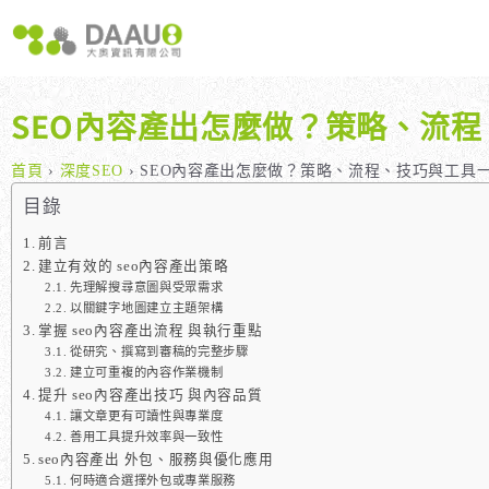
跳
至
主
要
內
SEO內容產出怎麼做？策略、流
容
大奧獨家 AISEO矩陣系統｜SEO自動化輕鬆佈局關鍵字
如何開始 SEO？新手指南
我們提供哪些 S
八大專業SEO服務：網站流量快速成長
SEO 的定義與基本概念
如何知道哪些
首頁
›
深度SEO
›
SEO內容產出怎麼做？策略、流程、技巧與工具
SEO 救星：你的網站沒有自然流量嗎？
SEO 的運作原理
SEO 優化的
目錄
專業SEO撰寫：提升網站SEO自然排序
SEO 的重要性：為什麼企業需要它？
前言
建立有效的 seo內容產出策略
維基百科：提升品牌形象與SEO的雙贏策略
什麼是白帽SEO、灰帽SEO與黑帽SEO？
先理解搜尋意圖與受眾需求
網站系統開發：打造高效能業務需求的網站
以關鍵字地圖建立主題架構
掌握 seo內容產出流程 與執行重點
從研究、撰寫到審稿的完整步驟
建立可重複的內容作業機制
提升 seo內容產出技巧 與內容品質
讓文章更有可讀性與專業度
善用工具提升效率與一致性
seo內容產出 外包、服務與優化應用
何時適合選擇外包或專業服務