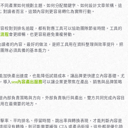
示不同產業如何規劃主題、如何分配關鍵字、如何設計文章架構，這
；對讀者而言，這類內容則更容易轉化為實際行動。
內容校對到排名追蹤，都有對應工具可以協助團隊節省時間。工具的
出流程
會更順暢，也更容易避免重複勞動。
打動讀者的內容。最好的做法，是把工具用在資料整理與效率提升，把
容團隊必須具備的基本能力。
能加快產出速度，也能降低試錯成本，讓品牌更快建立內容基礎。尤
，導入
seo內容產出服務
可以讓企業更聚焦在產品、銷售與品牌策略
是內部負責策略與方向，外部負責執行與產出，雙方共同完成內容目
源用在最需要的地方。
點擊率、平均排名、停留時間、跳出率與轉換表現，才能判斷內容是
卻沒有轉換，則可能需要補強 CTA 或產品銜接。這些都是優化時