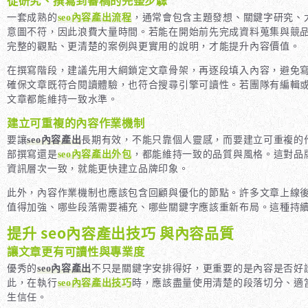
一套成熟的
seo內容產出流程
，通常會包含主題發想、關鍵字研究、
意圖不符，因此浪費大量時間。若能在開始前先完成資料蒐集與競
完整的觀點、更清楚的案例與更實用的說明，才能提升內容價值。
在撰寫階段，建議先用大綱鎖定文章骨架，再逐段填入內容，避免
確保文章既符合閱讀體驗，也符合搜尋引擎可讀性。若團隊有編輯
文章都能維持一致水準。
建立可重複的內容作業機制
要讓
seo內容產出
長期有效，不能只靠個人靈感，而要建立可重複的
部撰寫還是
seo內容產出外包
，都能維持一致的品質與風格。這對品
資訊層次一致，就能更快建立品牌印象。
此外，內容作業機制也應該包含回顧與優化的節點。許多文章上線
值得加強、哪些段落需要補充、哪些關鍵字應該重新布局。這種持
提升 seo內容產出技巧 與內容品質
讓文章更有可讀性與專業度
優秀的
seo內容產出
不只是關鍵字安排得好，更重要的是內容是否好
此，在執行
seo內容產出技巧
時，應該盡量使用清楚的段落切分、適
生信任。