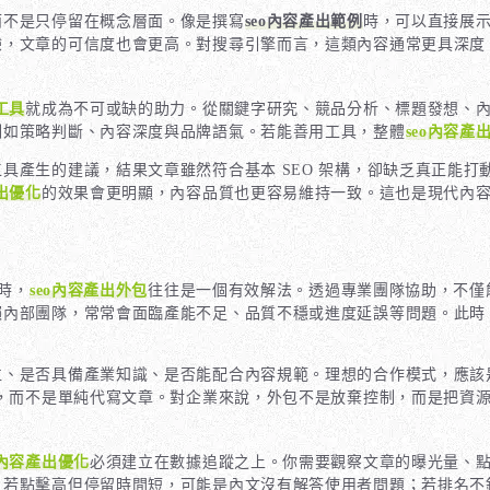
而不是只停留在概念層面。像是撰寫
seo內容產出範例
時，可以直接展
驗，文章的可信度也會更高。對搜尋引擎而言，這類內容通常更具深度
工具
就成為不可或缺的助力。從關鍵字研究、競品分析、標題發想、
例如策略判斷、內容深度與品牌語氣。若能善用工具，整體
seo內容產
具產生的建議，結果文章雖然符合基本 SEO 架構，卻缺乏真正能
產出優化
的效果會更明顯，內容品質也更容易維持一致。這也是現代內
時，
seo內容產出外包
往往是一個有效解法。透過專業團隊協助，不僅
賴內部團隊，常常會面臨產能不足、品質不穩或進度延誤等問題。此時
位、是否具備產業知識、是否能配合內容規範。理想的合作模式，應該
，而不是單純代寫文章。對企業來說，外包不是放棄控制，而是把資
o內容產出優化
必須建立在數據追蹤之上。你需要觀察文章的曝光量、
若點擊高但停留時間短，可能是內文沒有解答使用者問題；若排名不錯