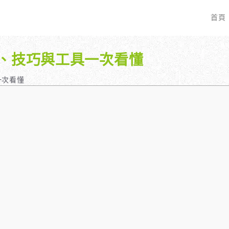
首頁
程、技巧與工具一次看懂
EO 服務？
全面優化網站語法：提升SEO表現
廣告行銷基礎知識
服務最適合我的業務？
關鍵字分析：精準制定SEO策略
廣告平台與策略選擇
一次看懂
具體流程是什麼？
調整SEO關鍵字分布：精準地收錄
Google Ads 和 Facebook 廣
大奧專業寫手團隊：賦予深度與價值
預算與效益管理
行動優化與語法微調：搜尋引擎更愛
廣告投放後如何追蹤成效？