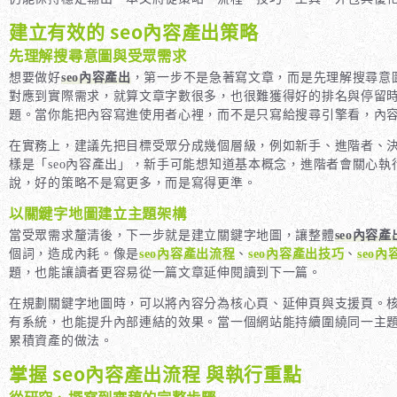
建立有效的 seo內容產出策略
先理解搜尋意圖與受眾需求
想要做好
seo內容產出
，第一步不是急著寫文章，而是先理解搜尋意
對應到實際需求，就算文章字數很多，也很難獲得好的排名與停留
題。當你能把內容寫進使用者心裡，而不是只寫給搜尋引擎看，內
在實務上，建議先把目標受眾分成幾個層級，例如新手、進階者、
樣是「seo內容產出」，新手可能想知道基本概念，進階者會關心
說，好的策略不是寫更多，而是寫得更準。
以關鍵字地圖建立主題架構
當受眾需求釐清後，下一步就是建立關鍵字地圖，讓整體
seo內容產
個詞，造成內耗。像是
seo內容產出流程
、
seo內容產出技巧
、
seo
題，也能讓讀者更容易從一篇文章延伸閱讀到下一篇。
在規劃關鍵字地圖時，可以將內容分為核心頁、延伸頁與支援頁。
有系統，也能提升內部連結的效果。當一個網站能持續圍繞同一主
累積資產的做法。
掌握 seo內容產出流程 與執行重點
從研究、撰寫到審稿的完整步驟