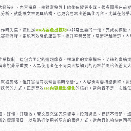
大綱設計、內容撰寫、校對審稿與上線後追蹤等步驟。很多團隊在前
品分析，就能讓文章更具結構，也更容易寫出差異化內容。尤其在競爭
寫作時失焦。這也是
seo內容產出技巧
中非常重要的一環。完成初稿後
或審稿流程，更能有效降低錯誤率，提升整體品質。當流程越清楚，內
作業機制。這包含固定的選題節奏、標準化的文章模板、明確的審稿
牌來說非常重要，因為使用者在不同頁面接觸到的內容若風格落差太
後就被忽略，但其實搜尋表現會隨時間變化，內容也需要持續調整。透
續迭代的方式，正是高效
seo內容產出優化
的核心。當內容不是一次性
讀、好懂、好吸收。若文章充滿冗詞贅字、段落過長、標題不清楚，
當的標題層級，以及貼近使用者語言的表達方式。當內容能夠快速回