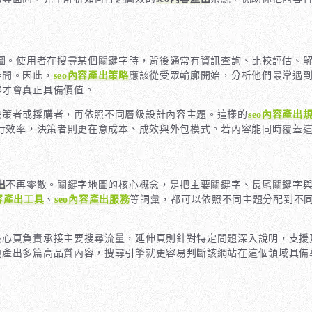
圖。使用者在搜尋某個關鍵字時，背後通常有資訊查詢、比較評估、
時間。因此，
seo內容產出策略
應該從受眾輪廓開始，分析他們最常遇
容才會真正具備價值。
決策者或採購者，再依照不同層級設計內容主題。這樣的
seo內容產出
執行效率，決策者則更在意成本、成效與外包模式。若內容能同時覆蓋
出
不再零散。關鍵字地圖的核心概念，是把主要關鍵字、長尾關鍵字
內容產出工具
、
seo內容產出服務
等詞彙，都可以依照不同主題分配到不
核心頁負責承接主要搜尋流量，延伸頁則針對特定問題深入說明，支援
題產出多篇高品質內容，搜尋引擎就更容易判斷該網站在這個領域具備