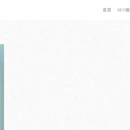
首頁
SEO
字
些 SEO 服務？
全面優化網站語法：提升SEO表現
廣告行銷基礎知識
為
哪些服務最適合我的業務？
關鍵字分析：精準制定SEO策略
廣告平台與策略選擇
選
優化的具體流程是什麼？
調整SEO關鍵字分布：精準地收錄
Google Ads 和 Facebook 廣告
W
同？
大奧專業寫手團隊：賦予深度與價值
S
預算與效益管理
行動優化與語法微調：搜尋引擎更愛
S
廣告投放後如何追蹤成效？