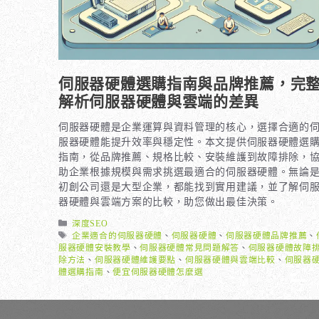
伺服器硬體選購指南與品牌推薦，完
解析伺服器硬體與雲端的差異
伺服器硬體是企業運算與資料管理的核心，選擇合適的
服器硬體能提升效率與穩定性。本文提供伺服器硬體選
指南，從品牌推薦、規格比較、安裝維護到故障排除，
助企業根據規模與需求挑選最適合的伺服器硬體。無論
初創公司還是大型企業，都能找到實用建議，並了解伺
器硬體與雲端方案的比較，助您做出最佳決策。
分
深度SEO
類
標
企業適合的伺服器硬體
、
伺服器硬體
、
伺服器硬體品牌推薦
、
籤
服器硬體安裝教學
、
伺服器硬體常見問題解答
、
伺服器硬體故障
除方法
、
伺服器硬體維護要點
、
伺服器硬體與雲端比較
、
伺服器
體選購指南
、
便宜伺服器硬體怎麼選