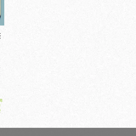
整
伺
購
協
是
服
伺
排
硬