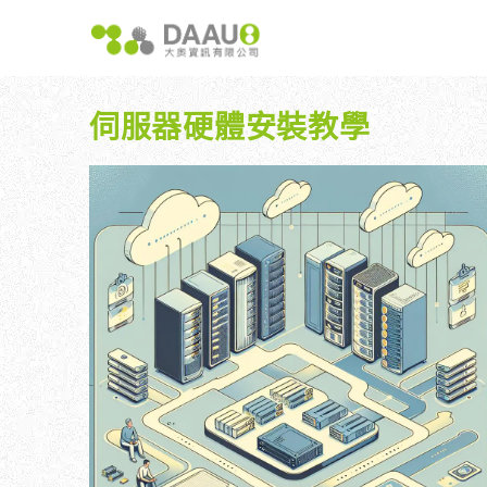
跳
至
主
要
內
伺服器硬體安裝教學
容
大奧獨家 AISEO矩陣系統｜SEO自動化輕鬆佈局關鍵
如何開始 SEO？新手指南
我們提供哪
八大專業SEO服務：網站流量快速成長
SEO 的定義與基本概念
如何知道
SEO 救星：你的網站沒有自然流量嗎？
SEO 的運作原理
SEO 
專業SEO撰寫：提升網站SEO自然排序
SEO 的重要性：為什麼企業需要它？
維基百科：提升品牌形象與SEO的雙贏策略
什麼是白帽SEO、灰帽SEO與黑帽SEO？
網站系統開發：打造高效能業務需求的網站