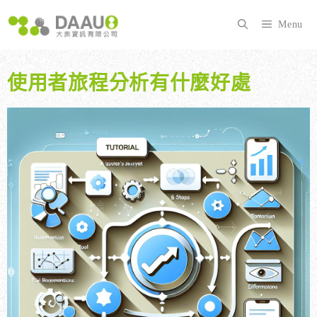
跳
至
Menu
主
要
內
使用者旅程分析有什麼好處
容