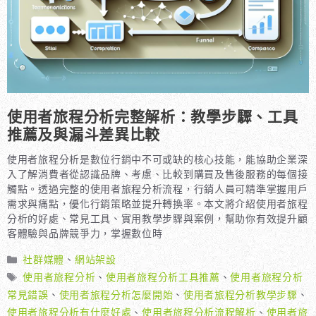
使用者旅程分析完整解析：教學步驟、工具
推薦及與漏斗差異比較
使用者旅程分析是數位行銷中不可或缺的核心技能，能協助企業深
入了解消費者從認識品牌、考慮、比較到購買及售後服務的每個接
觸點。透過完整的使用者旅程分析流程，行銷人員可精準掌握用戶
需求與痛點，優化行銷策略並提升轉換率。本文將介紹使用者旅程
分析的好處、常見工具、實用教學步驟與案例，幫助你有效提升顧
客體驗與品牌競爭力，掌握數位時
分
社群媒體
、
網站架設
類
標
使用者旅程分析
、
使用者旅程分析工具推薦
、
使用者旅程分析
籤
常見錯誤
、
使用者旅程分析怎麼開始
、
使用者旅程分析教學步驟
、
使用者旅程分析有什麼好處
、
使用者旅程分析流程解析
、
使用者旅