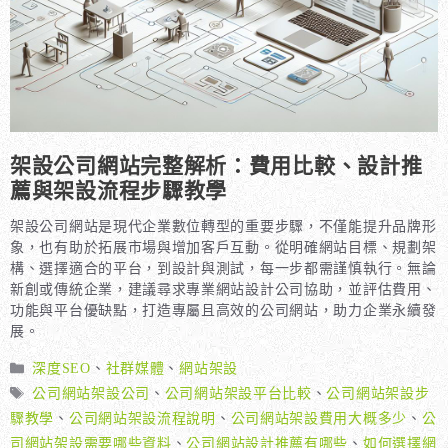
架設公司網站完整解析：費用比較、設計推
薦與架設流程步驟教學
架設公司網站是現代企業數位轉型的重要步驟，不僅能提升品牌形
象，也有助於拓展市場與增加客戶互動。從明確網站目標、規劃架
構、選擇適合的平台，到設計與測試，每一步都需謹慎執行。無論
新創或傳統企業，建議尋求專業網站設計公司協助，並評估費用、
功能與平台優缺點，打造專屬且高效的公司網站，助力企業永續發
展。
分
深度SEO
、
社群媒體
、
網站架設
類
標
公司網站架設公司
、
公司網站架設平台比較
、
公司網站架設步
籤
驟教學
、
公司網站架設流程說明
、
公司網站架設費用大概多少
、
公
司網站架設需要哪些資料
、
公司網站設計推薦有哪些
、
如何選擇網