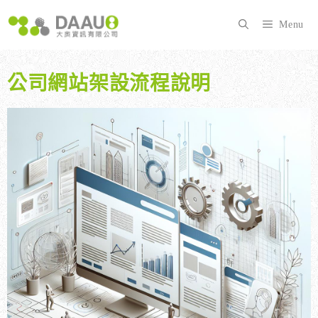
跳
至
Menu
主
要
內
公司網站架設流程說明
容